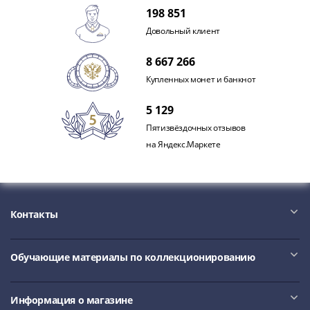
1918
198 851
1919
Довольный клиент
-
1920гг
8 667 266
1921
Купленных монет и банкнот
1922
1923
5 129
1924
Пятизвёздочных отзывов
-
на Яндекс.Маркете
1932
1934
1937
1938
Контакты
1947
(1957)
1961
Обучающие материалы по коллекционированию
(по
Засько)
1961
Информация о магазине