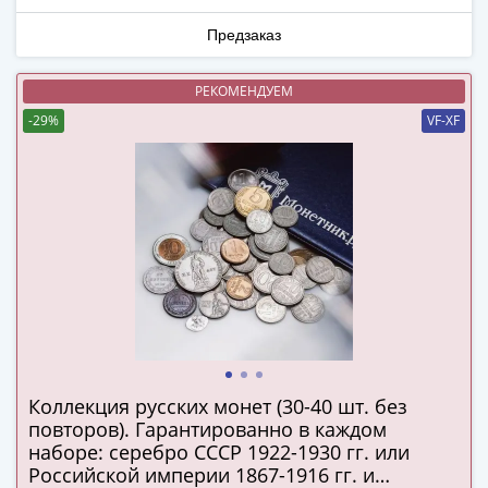
ЧМ
по
Предзаказ
футболу
2018
РЕКОМЕНДУЕМ
Крымские
-29%
VF-XF
события
Архитектура
Красная
книга
Личности
Мультипликация
События
Серебряные
и
золотые
Города
Коллекция русских монет (30-40 шт. без
трудовой
повторов). Гарантированно в каждом
доблести
наборе: серебро СССР 1922-1930 гг. или
Освобожденные
Российской империи 1867-1916 гг. и