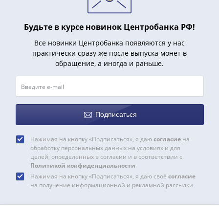
Азия
Америка
Будьте в курсе новинок Центробанка РФ!
Африка
Европа
Все новинки Центробанка появляются у нас
практически сразу же после выпуска монет в
СНГ
обращение, а иногда и раньше.
и
страны
Балтии
Смешанные
лоты
Подписаться
Другие
страны
Нажимая на кнопку «Подписаться», я даю
согласие
на
Банкноты
обработку персональных данных на условиях и для
целей, определенных в согласии и в соответствии с
СССР
Политикой конфиденциальности
1917
Нажимая на кнопку «Подписаться», я даю своё
согласие
-
на получение информационной и рекламной рассылки
1923
1917