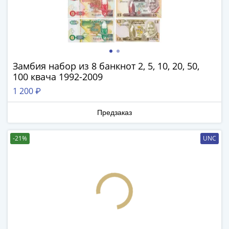
(1762-
1796)
Петр
III
(1762-
1762)
Замбия набор из 8 банкнот 2, 5, 10, 20, 50,
100 квача 1992-2009
Елизавета
(1741-
1 200 ₽
1762)
Предзаказ
Иоанн
Антонович
(1740-
-21%
UNC
1741)
Анна
Иоанновна
(1730-
1740)
Петр
II