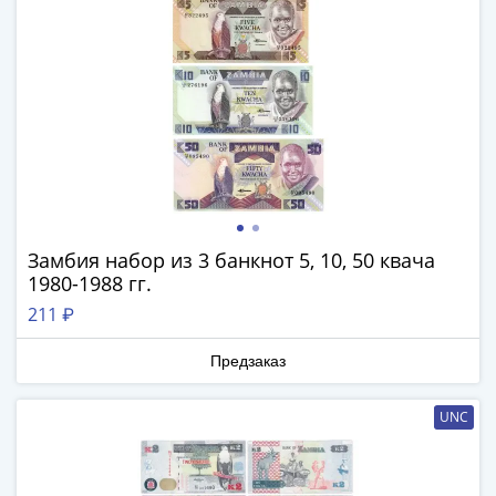
III
(1505-­
1533)
Иван
III
(1462-­
1505)
Василий
II
Темный
Замбия набор из 3 банкнот 5, 10, 50 квача
1980-1988 гг.
(1425-­
1462)
211 ₽
Псков
(1425-­
Предзаказ
1510)
Новгород
UNC
(1420-­
1478)