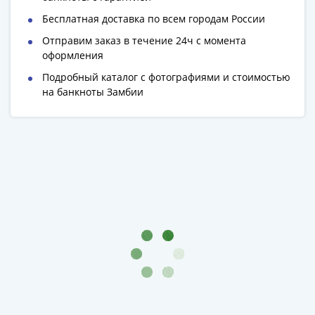
Римская
Бесплатная доставка по всем городам России
империя
Отправим заказ в течение 24ч с момента
Другие
оформления
Приднестровье
Подробный каталог с фотографиями и стоимостью
Украина
на банкноты Замбии
Монеты
мира
Австралия
и
Океания
Азия
Америка
Африка
Европа
Другие
страны
Смешанные
лоты