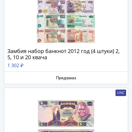
Нижегородско-
Суздальское
княжество
(1383-
1431)
США
Регулярные
выпуски
Замбия набор банкнот 2012 год (4 штуки) 2,
Доллары
5, 10 и 20 квача
Сакагавеи
1 302 ₽
(индианка)
Доллары
Предзаказ
инновации
Президентские
UNC
доллары
Квотеры
(парки)
Квотеры
(штаты)