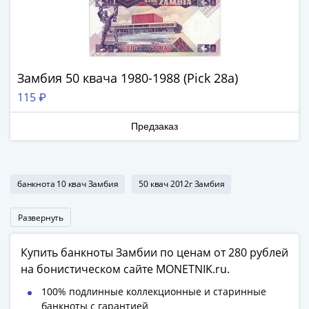
Наборы
Другие
ЕВРО
Германия
Евросоюз
Замбия 50 квача 1980-1988 (Pick 28a)
ФРГ
115 ₽
ГДР
Третий
Предзаказ
рейх
Веймарская
республика
банкнота 10 квач Замбия
50 квач 2012г Замбия
Нотгельды
Германская
Развернуть
империя
Бавария
Купить банкноты Замбии по ценам от 280 рублей
Данциг
на бонистическом сайте MONETNIK.ru.
Пруссия
Саар
100% подлинные коллекционные и старинные
Священная
банкноты с гарантией