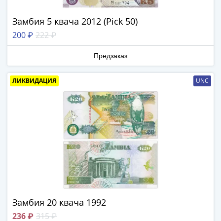
в
ВОВ
Замбия 5 квача 2012 (Pick 50)
75
200 ₽
222 ₽
лет
Победы
Предзаказ
в
ВОВ
ЛИКВИДАЦИЯ
UNC
Человек
труда
Города-
герои
Оружие
Великой
Победы
Олимпиада
в
Сочи
Замбия 20 квача 1992
2014
236 ₽
315 ₽