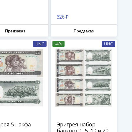
326 ₽
Предзаказ
Предзаказ
UNC
-4%
UNC
рея 5 накфа
Эритрея набор
банкнот 1, 5, 10 и 20