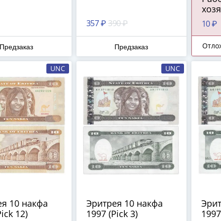
хозя
пер
357 ₽
390 ₽
10 ₽
про
Отло
Предзаказ
Предзаказ
UNC
UNC
я 10 накфа
Эритрея 10 накфа
Эрит
ick 12)
1997 (Pick 3)
1997