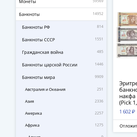
59569
Монеты
14952
Банкноты
814
Банкноты РФ
1551
Банкноты СССР
485
Гражданская война
1446
Банкноты царской России
9909
Банкноты мира
Эритре
банкно
Австралия и Океания
251
накфа 
Азия
2336
(Pick 1,
1 602 ₽
Америка
2257
Африка
1275
Отложи
9