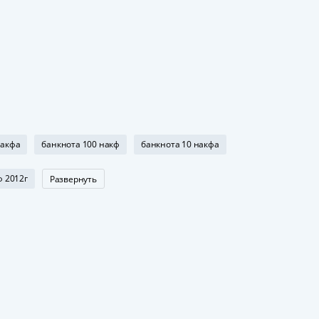
накфа
банкнота 100 накф
банкнота 10 накфа
ф 2012г
Развернуть