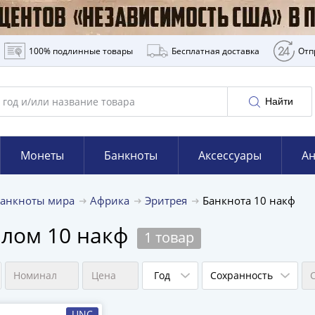
100% подлинные товары
Бесплатная доставка
Отп
Найти
Монеты
Банкноты
Аксессуары
Ан
Банкноты мира
Африка
Эритрея
Банкнота 10 накф
алом 10 накф
1 товар
Номинал
Цена
Год
Сохранность
UNC