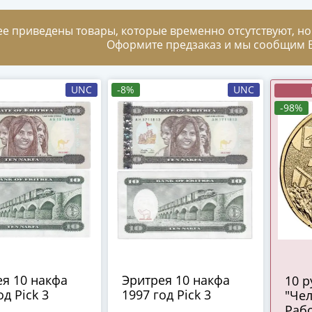
ее приведены товары, которые временно отсутствуют, но
Оформите предзаказ и мы сообщим В
UNC
-8%
UNC
-98%
я 10 накфа
Эритрея 10 накфа
10 
од Pick 3
1997 год Pick 3
"Чел
Рабо