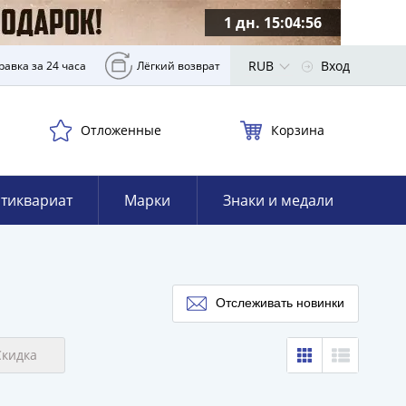
1 дн. 15:04:55
RUB
Вход
равка за 24 часа
Лёгкий возврат
Отложенные
Корзина
тиквариат
Марки
Знаки и медали
Отслеживать новинки
Скидка