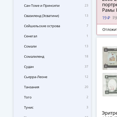
портр
Сан-Томе и Принсипи
23
Рамы 
Свазиленд (Эсватини)
13
19 ₽
73
Сейшельские острова
7
Отложи
Сенегал
1
Сомали
13
Сомалиленд
18
Судан
37
Сьерра-Леоне
12
Танзания
20
Того
2
Тунис
3
Эритре