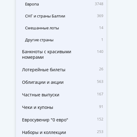
Европа
3748
СНГ и страны Балтии
369
Смешанные лоты
14
Другие страны
1
Банкноты с красивыми
140
номерами
26
Лотерейные билеты
563
Облигации и акции
167
Частные выпуски
91
Чеки и купоны
152
Евросувенир "0 евро"
253
Наборы и коллекции