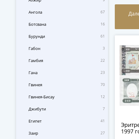
Алжир
Ангола
67
Дал
Ботсвана
16
Бурунди
61
Габон
3
Гамбия
22
Гана
23
Гвинея
70
Гвинея-Бисау
12
Джибути
7
Египет
41
Эритре
1997 г
Заир
27