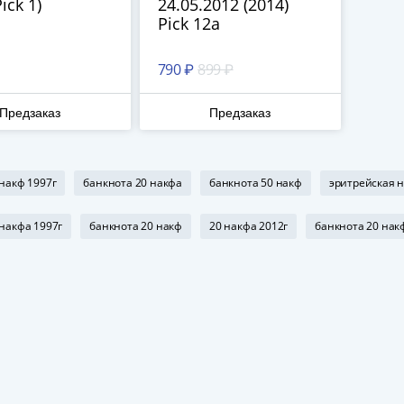
ick 1)
24.05.2012 (2014)
Pick 12a
790 ₽
899 ₽
Предзаказ
Предзаказ
 накф 1997г
банкнота 20 накфа
банкнота 50 накф
эритрейская 
 накфа 1997г
банкнота 20 накф
20 накфа 2012г
банкнота 20 нак