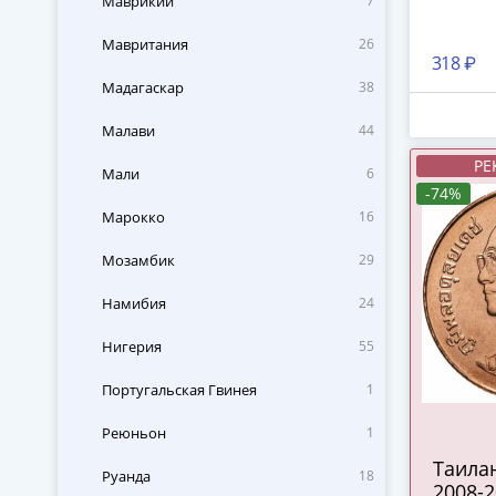
Маврикий
7
Мавритания
26
318 ₽
Мадагаскар
38
Малави
44
РЕ
Мали
6
-74%
Марокко
16
Мозамбик
29
Намибия
24
Нигерия
55
Португальская Гвинея
1
Реюньон
1
Таилан
Руанда
18
2008-