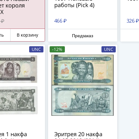
работы (Pick 4)
ет короля
IX
466 ₽
326 ₽
 ₽
ть
В корзину
Предзаказ
UNC
-12%
UNC
я 1 накфа
Эритрея 20 накфа