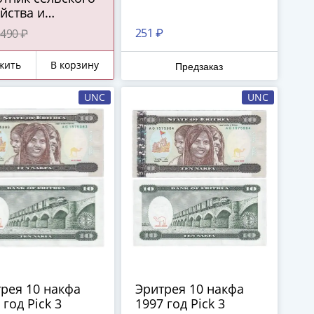
йства и
ерабатывающей
251 ₽
490 ₽
мышленности"
жить
В корзину
Предзаказ
UNC
UNC
рея 10 накфа
Эритрея 10 накфа
 год Pick 3
1997 год Pick 3