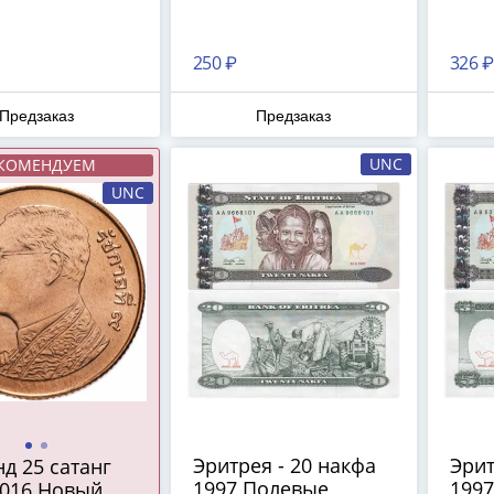
250 ₽
326 ₽
Предзаказ
Предзаказ
UNC
КОМЕНДУЕМ
UNC
Эритрея - 20 накфа
Эрит
д 25 сатанг
1997 Полевые
1997
2016 Новый