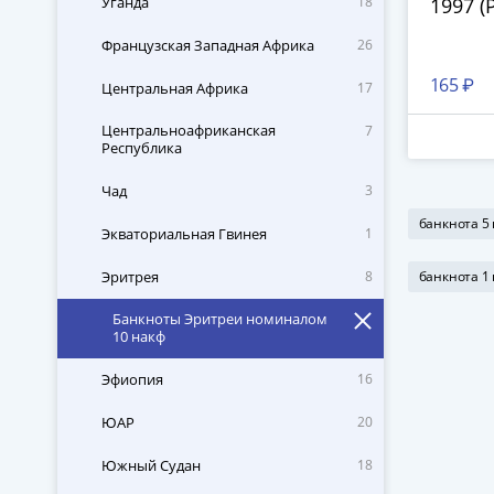
Уганда
18
1997 (P
Французская Западная Африка
26
165 ₽
Центральная Африка
17
Центральноафриканская
7
Республика
Чад
3
банкнота 5
Экваториальная Гвинея
1
Эритрея
8
банкнота 1
Банкноты Эритреи номиналом
10 накф
Эфиопия
16
ЮАР
20
Южный Судан
18