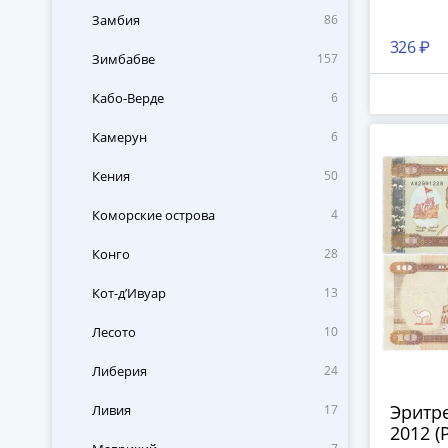
Замбия
86
326 ₽
Зимбабве
157
Кабо-Верде
6
Камерун
6
Кения
50
Коморские острова
4
Конго
28
Кот-д’Ивуар
13
Лесото
10
Либерия
24
Эритре
Ливия
17
2012 (P