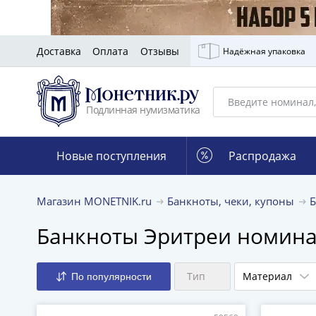
Доставка
Оплата
Отзывы
Надёжная упаковка
Подлинная нумизматика
Новые поступления
Распродажа
Магазин MONETNIK.ru
Банкноты, чеки, купоны
Банкноты Эритреи номин
Тип
Материал
По популярности