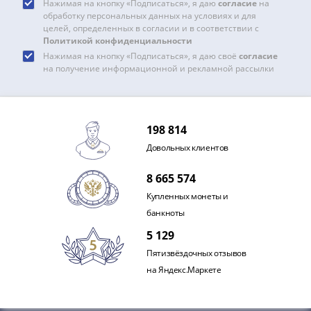
и
Нажимая на кнопку «Подписаться», я даю
согласие
на
Петр
обработку персональных данных на условиях и для
целей, определенных в согласии и в соответствии с
I
Политикой конфиденциальности
(1682-
Нажимая на кнопку «Подписаться», я даю своё
согласие
1717)
на получение информационной и рекламной рассылки
Федор
III
Алексеевич
198 814
(1676-
Довольных клиентов
1682)
Алексей
8 665 574
Михайлович
Купленных монеты и
(1645-
банкноты
1676)
Михаил
5 129
Федорович
Пятизвёздочных отзывов
(1613-
на Яндекс.Маркете
1645)
Василий