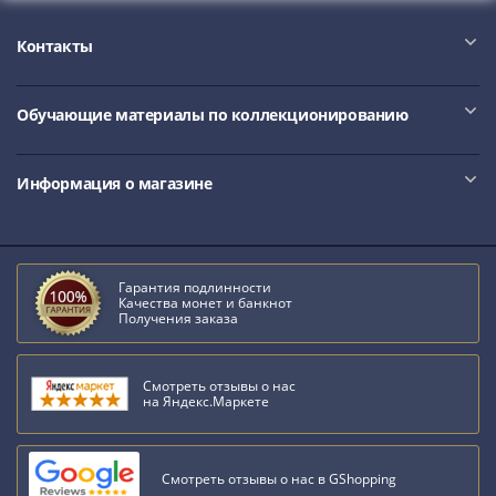
IV
Шуйский
Контакты
(1606-­
1610)
Борис
Обучающие материалы по коллекционированию
Годунов
(1598-­
Информация о магазине
1605)
Фёдор
I
Иванович
Гарантия подлинности
(1584-­
Качества монет и банкнот
Получения заказа
1598)
Иван
IV
Смотреть отзывы о нас
на Яндекс.Маркете
Грозный
(1533-
1584)
Смотреть отзывы о нас в GShopping
Василий