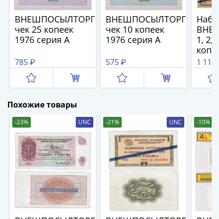
1894)
Александр
ВНЕШПОСЫЛТОРГ
ВНЕШПОСЫЛТОРГ
Набо
II
чек 25 копеек
чек 10 копеек
ВНЕ
(1854-
1976 серия А
1976 серия А
1, 2, 
1881)
копе
Николай
года 
785 ₽
575 ₽
1 116
I
(1826-
1855)
Похожие товары
Александр
I
-23%
UNC
-21%
UNC
-10%
(1801-
1825)
Павел
I
(1796-
1801)
Екатерина
II