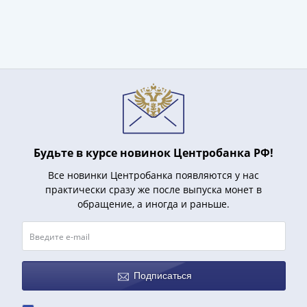
(1727-
1729)
Екатерина
I
(1725-
1727)
Петр
I
(1700-
Будьте в курсе новинок Центробанка РФ!
1725)
Наборы
Все новинки Центробанка появляются у нас
практически сразу же после выпуска монет в
и
обращение, а иногда и раньше.
коллекции
Монеты
Древней
Руси
Иван
Подписаться
V