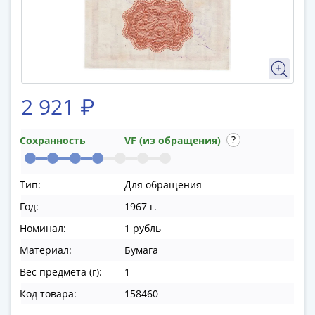
памятные
Биметаллические
(10р)
ГВС
и
аналогичные
2 921 ₽
(10р)
200
лет
Сохранность
VF (из обращения)
Победы
1812
Тип:
Для обращения
50
Год:
1967 г.
лет
Победы
Номинал:
1 рубль
в
Материал:
Бумага
ВОВ
Вес предмета (г):
1
70
лет
Код товара:
158460
Победы