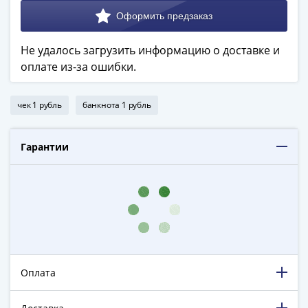
в
ВОВ
75
Не удалось загрузить информацию о доставке и
лет
оплате из-за ошибки.
Победы
в
чек 1 рубль
банкнота 1 рубль
ВОВ
Человек
труда
Гарантии
Города-
герои
Оружие
Великой
Победы
Олимпиада
в
Оплата
Сочи
2014