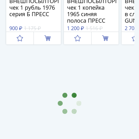
ВНЕШПОСЫЛТОРГ
ВНЕШПОСЫЛТОРГ
ВНЕ
(1762-
чек 1 рубль 1976
чек 1 копейка
чек 1
1796)
серия Б ПРЕСС
1965 синяя
в сла
Петр
полоса ПРЕСС
GUNC
III
900 ₽
1 175 ₽
1 200 ₽
1 516 ₽
2 703
(1762-
1762)
Елизавета
(1741-
1762)
Иоанн
Антонович
(1740-
1741)
Анна
Иоанновна
(1730-
1740)
Петр
II