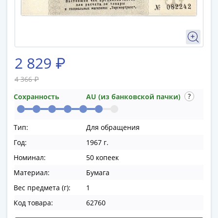
памятные
Биметаллические
(10р)
ГВС
и
2 829 ₽
аналогичные
(10р)
4 366 ₽
200
лет
Сохранность
AU (из банковской пачки)
Победы
1812
Тип:
Для обращения
50
Год:
1967 г.
лет
Победы
Номинал:
50 копеек
в
Материал:
Бумага
ВОВ
Вес предмета (г):
1
70
лет
Код товара:
62760
Победы