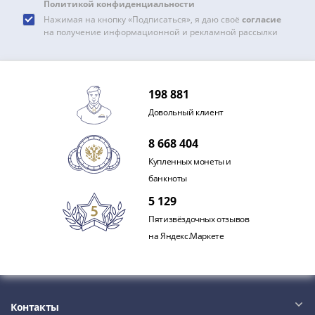
и
Политикой конфиденциальности
Петр
Нажимая на кнопку «Подписаться», я даю своё
согласие
I
на получение информационной и рекламной рассылки
(1682-
1717)
Федор
198 881
III
Довольный клиент
Алексеевич
(1676-
8 668 404
1682)
Купленных монеты и
Алексей
банкноты
Михайлович
5 129
(1645-
1676)
Пятизвёздочных отзывов
Михаил
на Яндекс.Маркете
Федорович
(1613-
1645)
Василий
Контакты