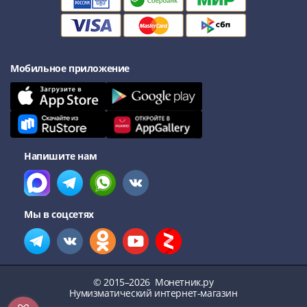
III
(1505-­
1533)
Иван
Мобильное приложение
III
(1462-­
1505)
Василий
II
Напишите нам
Темный
(1425-­
1462)
Псков
Мы в соцсетях
(1425-­
1510)
Новгород
(1420-­
© 2015–2026
Монетник.ру
1478)
Нумизматический интернет-магазин