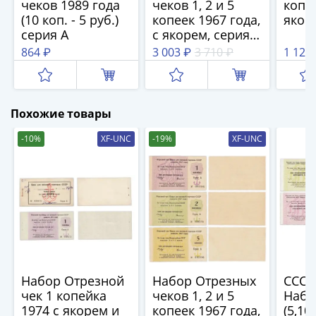
1894)
чеков 1989 года
чеков 1, 2 и 5
копе
Александр
(10 коп. - 5 руб.)
копеек 1967 года,
якор
серия А
с якорем, серия А
II
(3 боны)
(1854-
864 ₽
3 003 ₽
3 710 ₽
1 128
1881)
Николай
I
Похожие товары
(1826-
1855)
-10%
XF-UNC
-19%
XF-UNC
Александр
I
(1801-
1825)
Павел
I
(1796-
1801)
Набор Отрезной
Набор Отрезных
СССР
Екатерина
чек 1 копейка
чеков 1, 2 и 5
Набо
II
1974 с якорем и
копеек 1967 года,
(5,10