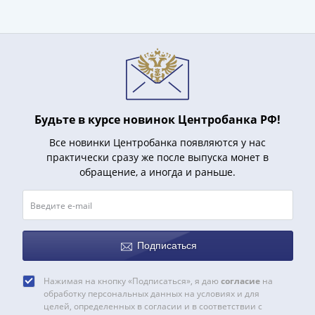
(1727-
1729)
Екатерина
I
(1725-
1727)
Петр
Будьте в курсе новинок Центробанка РФ!
I
Все новинки Центробанка появляются у нас
(1700-
практически сразу же после выпуска монет в
1725)
обращение, а иногда и раньше.
Наборы
и
коллекции
Монеты
Древней
Подписаться
Руси
Иван
Нажимая на кнопку «Подписаться», я даю
согласие
на
обработку персональных данных на условиях и для
V
целей, определенных в согласии и в соответствии с