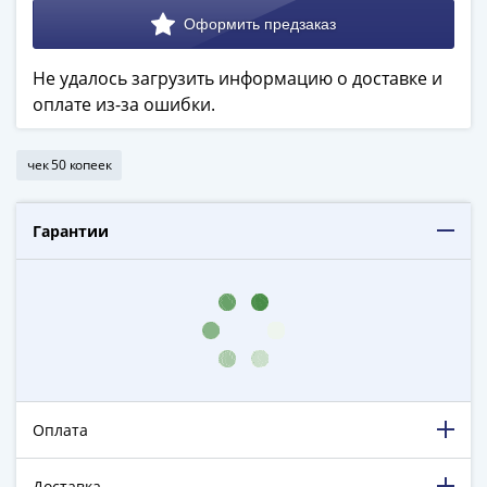
в
ВОВ
75
Не удалось загрузить информацию о доставке и
лет
оплате из-за ошибки.
Победы
в
чек 50 копеек
ВОВ
Человек
труда
Гарантии
Города-
герои
Оружие
Великой
Победы
Олимпиада
в
Оплата
Сочи
2014
Доставка