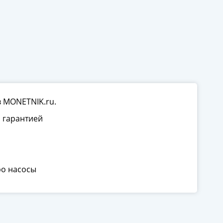
в MONETNIK.ru.
 гарантией
ро насосы