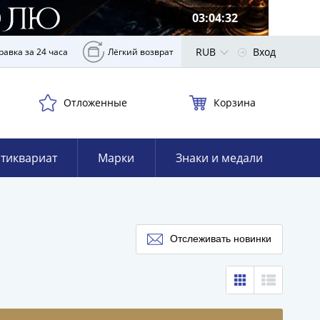
03:04:31
RUB
Вход
равка за 24 часа
Лёгкий возврат
Отложенные
Корзина
тиквариат
Марки
Знаки и медали
Отслеживать новинки