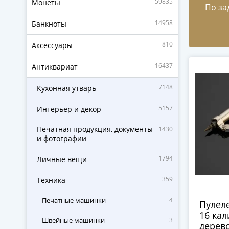
59835
Монеты
По за
14958
Банкноты
810
Аксессуары
16437
Антиквариат
7148
Кухонная утварь
5157
Интерьер и декор
Печатная продукция, документы
1430
и фотографии
1794
Личные вещи
359
Техника
Печатные машинки
4
Пулеле
16 кал
Швейные машинки
3
дерево