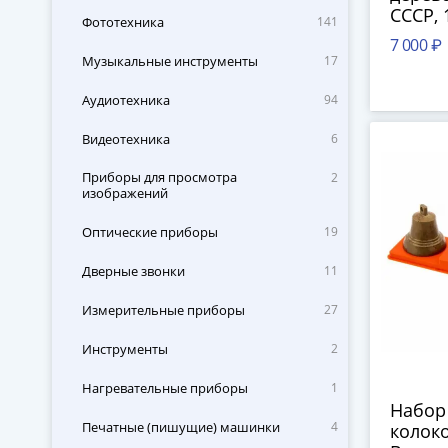
СССР, 
Фототехника
141
7 000 ₽
Музыкальные инструменты
17
Аудиотехника
94
Видеотехника
6
Приборы для просмотра
2
изображений
Оптические приборы
19
Дверные звонки
11
Измерительные приборы
27
Инструменты
2
Нагревательные приборы
1
Набор
Печатные (пишущие) машинки
4
колок