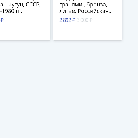
а", чугун, СССР,
гранями , бронза,
-1980 гг.
литье, Российская
Империя, 1870-1917
 ₽
2 892 ₽
3 000 ₽
гг.