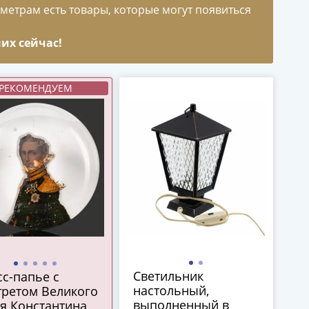
метрам есть товары, которые могут появиться
их сейчас!
РЕКОМЕНДУЕМ
Светильник
с-папье с
настольный,
третом Великого
выполненный в
я Константина