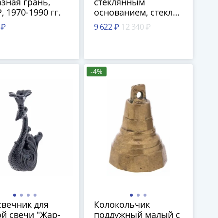
зная грань,
стеклянным
, 1970-1990 гг.
основанием, стекло,
текстиль, Китай,
 ₽
9 622 ₽
12 340 ₽
2020 г.
-4%
вечник для
Колокольчик
й свечи "Жар-
поддужный малый с