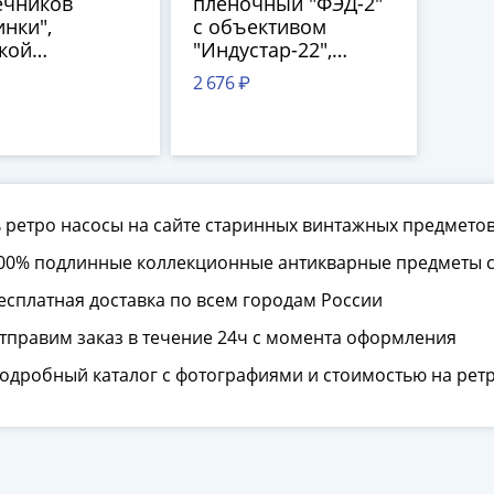
ечников
пленочный "ФЭД-2"
нки",
с объективом
кой
"Индустар-22",
льный завод,
металл, пластик,
2 676 ₽
ь-Хрустальный,
стекло, Харьковский
, 1990-2010 гг.
машиностроительный
завод "ФЭД", СССР,
1955-1970 гг.
 ретро насосы на сайте старинных винтажных предмето
00% подлинные коллекционные антикварные предметы с
есплатная доставка по всем городам России
тправим заказ в течение 24ч с момента оформления
одробный каталог с фотографиями и стоимостью на рет