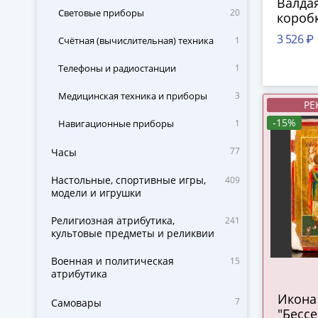
Валдая
Световые приборы
20
коробк
пласти
3 526 ₽
Счётная (вычислительная) техника
1
СССР, 
Телефоны и радиостанции
1
Медицинская техника и приборы
3
РЕ
-15%
Навигационные приборы
1
77
Часы
Настольные, спортивные игры,
409
модели и игрушки
Религиозная атрибутика,
241
культовые предметы и реликвии
Военная и политическая
15
атрибутика
Икона
7
Самовары
"Бесс