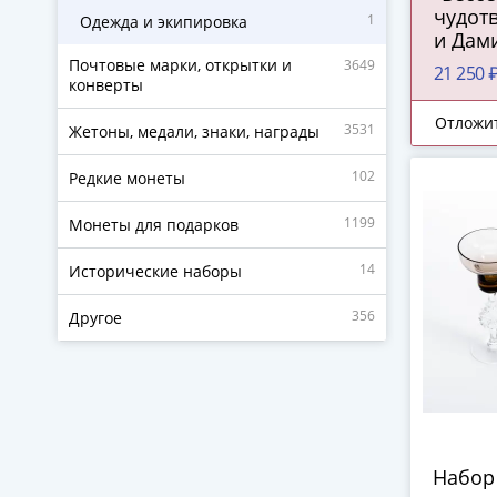
чудот
1
Одежда и экипировка
и Дам
и мате
Почтовые марки, открытки и
3649
21 250 
препо
конверты
Феодот
Отложи
3531
темпе
Жетоны, медали, знаки, награды
Росси
102
импери
Редкие монеты
гг.
1199
Монеты для подарков
14
Исторические наборы
356
Другое
Набор