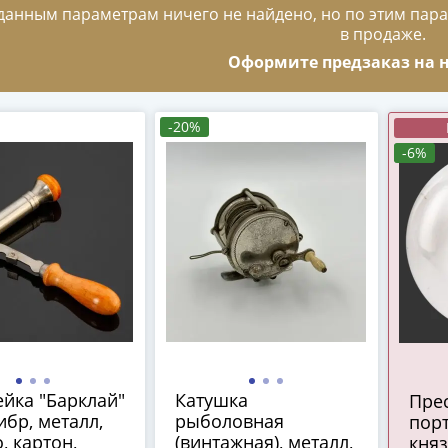
данным параметрам ничего не найдено, но по этим пара
в продаже.
Оформите предзаказ на н
-20%
-6%
йка "Барклай"
Катушка
Прес
ибр, металл,
рыболовная
пор
, картон,
(винтажная), металл,
княз