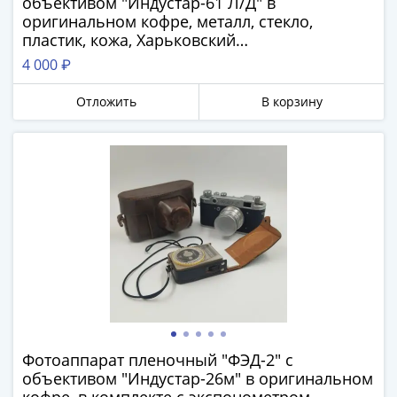
объективом "Индустар-61 Л/Д" в
Города-
оригинальном кофре, металл, стекло,
столицы
пластик, кожа, Харьковский
Европы
машиностроительный завод им.
4 000 ₽
Наборы
Дзержинского (ФЭД), СССР, 1964-1980 гг.
и
Отложить
В корзину
коллекции
Монеты
СССР
и
РСФСР
РСФСР
и
СССР
(1921-
1958)
СССР
и
Фотоаппарат пленочный "ФЭД-2" с
ГКЧП
объективом "Индустар-26м" в оригинальном
(1961