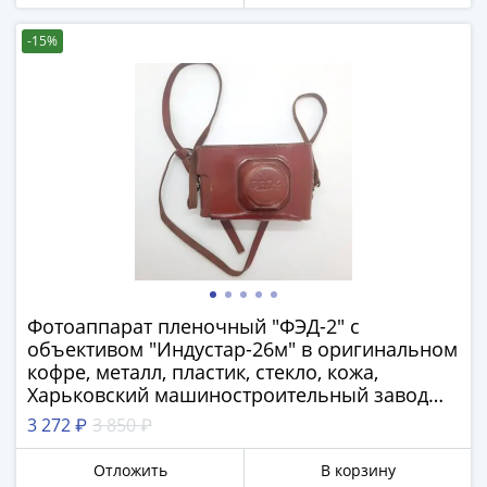
Азия
Америка
-15%
Африка
Европа
СНГ
и
страны
Балтии
Смешанные
лоты
Другие
страны
Фотоаппарат пленочный "ФЭД-2" с
Банкноты
объективом "Индустар-26м" в оригинальном
СССР
кофре, металл, пластик, стекло, кожа,
1917
Харьковский машиностроительный завод
-
им. Дзержинского (ФЭД), СССР, 1958-1969 гг.
3 272 ₽
3 850 ₽
1923
1917
Отложить
В корзину