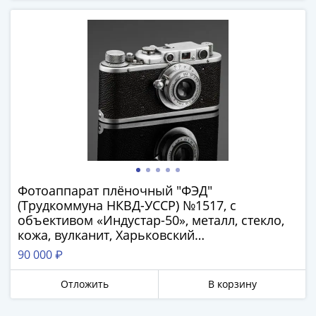
Фотоаппарат плёночный "ФЭД"
(Трудкоммуна НКВД-УССР) №1517, с
объективом «Индустар-50», металл, стекло,
кожа, вулканит, Харьковский
машиностроительный завод им.
90 000 ₽
Дзержинского (ФЭД), СССР, 1934 г.
Отложить
В корзину