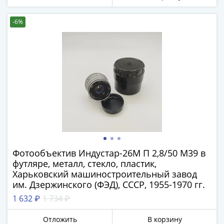
Римская
империя
-6%
Другие
Приднестровье
Украина
Монеты
мира
Австралия
и
Океания
Азия
Америка
Африка
Фотообъeктив Индустaр-26M П 2,8/50 М39 в
футляре, металл, стекло, пластик,
Европа
Харьковский машиностроительный завод
Другие
им. Дзержинского (ФЭД), СССР, 1955-1970 гг.
страны
1 632 ₽
1 734 ₽
Смешанные
лоты
Отложить
В корзину