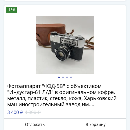
1991
Гражданская
-15%
война
Банкноты
царской
России
Частные
выпуски
Банкноты
с
красивыми
номерами
Фотоаппарат "ФЭД-5В" с объективом
Лотерейные
"Индустар-61 Л/Д" в оригинальном кофре,
билеты
металл, пластик, стекло, кожа, Харьковский
Евросувенир
машиностроительный завод им.
"0
Дзержинского (ФЭД), СССР, 1976-1980 гг.
3 400 ₽
4 000 ₽
евро"
Облигации
Отложить
В корзину
и