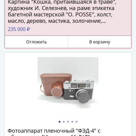
ЧМ
Картина "Кошка, притаившаяся в траве",
по
художник И. Селезнев, на раме этикетка
багетной мастерской "O. POSSE", холст,
футболу
масло, дерево, мастика, золочение,
2018
Российская империя, 1889 г.
Крымские
235 000 ₽
события
Отложить
В корзину
Архитектура
Красная
книга
Личности
Мультипликация
События
Серебряные
и
золотые
Города
трудовой
доблести
Фотоаппарат пленочный "ФЭД-4" с
Освобожденные