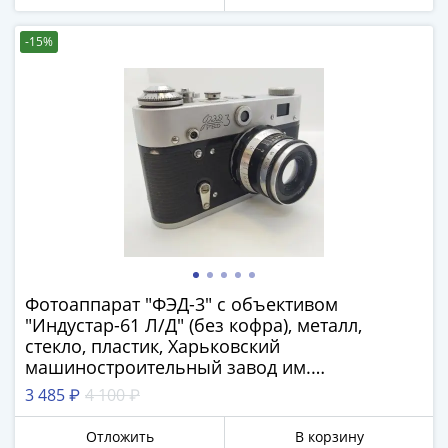
Антика
и
-15%
средневековье
Древняя
Греция
Древний
Рим
Византия
Золотая
Орда
Крымское
ханство
Речь
Фотоаппарат "ФЭД-3" с объективом
Посполитая
"Индустар-61 Л/Д" (без кофра), металл,
Священная
стекло, пластик, Харьковский
Римская
машиностроительный завод им.
империя
Дзержинского (ФЭД), СССР, 1961-1979 гг.
3 485 ₽
4 100 ₽
Другие
Банкноты
Отложить
В корзину