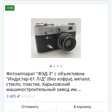
акции
-15%
Чеки
и
купоны
ВНЕШПОСЫЛТОРГ
Дорожные
Круизные
Отрезные
Отрезные
(серия
Д)
Другие
Фотоаппарат "ФЭД-3" с объективом
Наборы
"Индустар-61 Л/Д" (без кофра), металл,
и
стекло, пластик, Харьковский
коллекции
машиностроительный завод им.
Дзержинского (ФЭД), СССР, 1961-1979 гг.
3 485 ₽
4 100 ₽
Отложить
В корзину