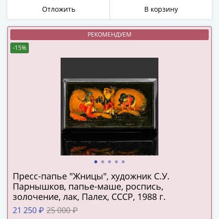
(1727-
Отложить
В корзину
1729)
Екатерина
РЕКОМЕНДУЕМ
I
-15%
(1725-
1727)
Петр
I
(1700-
1725)
Наборы
и
коллекции
Монеты
Древней
Пресс-папье "Жницы", художник С.У.
Руси
Парнышков, папье-маше, роспись,
Иван
золочение, лак, Палех, СССР, 1988 г.
V
21 250 ₽
25 000 ₽