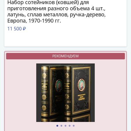
ЧМ
Набор сотейников (ковшей) для
по
приготовления разного объема 4 шт.,
футболу
латунь, сплав металлов, ручка-дерево,
Европа, 1970-1990 гг.
2018
Крымские
11 500 ₽
события
Архитектура
Красная
книга
РЕКОМЕНДУЕМ
Личности
Мультипликация
События
Серебряные
и
золотые
Города
трудовой
доблести
Освобожденные