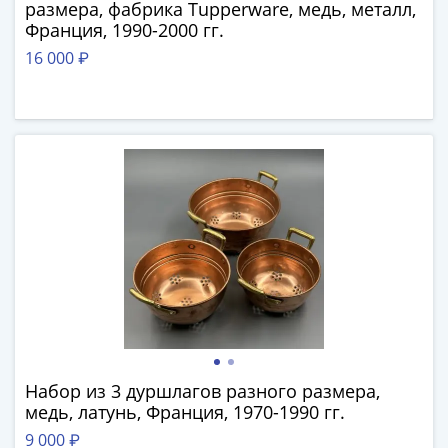
размера, фабрика Tupperware, медь, металл,
-
Франция, 1990-2000 гг.
1991)
16 000 ₽
Юбилейные
и
памятные
Наборы
и
коллекции
Монеты
Российской
империи
Николай
II
(1894-
1917)
Александр
Набор из 3 дуршлагов разного размера,
III
медь, латунь, Франция, 1970-1990 гг.
(1881-
9 000 ₽