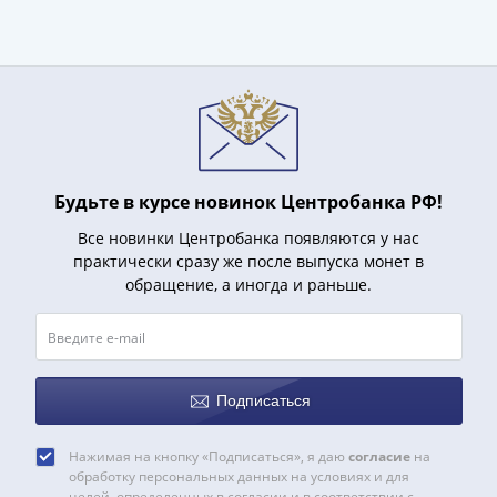
Азия
Америка
Африка
Европа
СНГ
и
страны
Будьте в курсе новинок Центробанка РФ!
Балтии
Смешанные
Все новинки Центробанка появляются у нас
лоты
практически сразу же после выпуска монет в
Другие
обращение, а иногда и раньше.
страны
Банкноты
СССР
1917
Подписаться
-
1923
Нажимая на кнопку «Подписаться», я даю
согласие
на
1917
обработку персональных данных на условиях и для
целей, определенных в согласии и в соответствии с