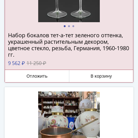
и
Петр
I
(1682-
1717)
Набор бокалов тет-а-тет зеленого оттенка,
Федор
украшенный растительным декором,
III
цветное стекло, резьба, Германия, 1960-1980
Алексеевич
гг.
(1676-
9 562 ₽
11 250 ₽
1682)
Алексей
Отложить
В корзину
Михайлович
(1645-
1676)
Михаил
Федорович
(1613-
1645)
Василий