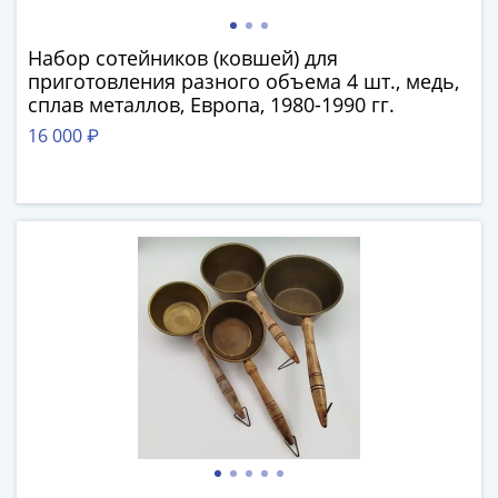
в
ВОВ
Набор сотейников (ковшей) для
75
приготовления разного объема 4 шт., медь,
лет
сплав металлов, Европа, 1980-1990 гг.
Победы
16 000 ₽
в
ВОВ
Человек
труда
Города-
герои
Оружие
Великой
Победы
Олимпиада
в
Сочи
2014