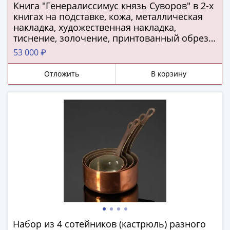
Города-
Книга "Генералиссимус князь Суворов" в 2-х
книгах на подставке, кожа, металлическая
столицы
накладка, художественная накладка,
Европы
тиснение, золочение, принтованный обрез,
Наборы
подарочная подставка из дерева, обтянутая
53 000 ₽
и
кожей, Российская Федерация, 2025 г.
коллекции
Отложить
В корзину
Монеты
СССР
и
РСФСР
РСФСР
и
СССР
(1921-
1958)
СССР
и
ГКЧП
Набор из 4 сотейников (кастрюль) разного
(1961