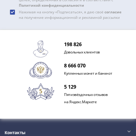
1918
Политикой конфиденциальности
1919
Нажимая на кнопку «Подписаться», я даю своё
согласие
-
на получение информационной и рекламной рассылки
1920гг
1921
1922
1923
198 826
1924
Довольных клиентов
-
1932
8 666 070
1934
Купленных монет и банкнот
1937
5 129
1938
1947
Пятизвёздочных отзывов
(1957)
на Яндекс.Маркете
1961
(по
Засько)
1961
Контакты