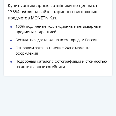
Римская
Купить антикварные сотейники по ценам от
империя
13654 рубля на сайте старинных винтажных
Другие
предметов MONETNIK.ru.
Приднестровье
100% подлинные коллекционные антикварные
Украина
предметы с гарантией
Монеты
Бесплатная доставка по всем городам России
мира
Австралия
Отправим заказ в течение 24ч с момента
оформления
и
Океания
Подробный каталог с фотографиями и стоимостью
Азия
на антикварные сотейники
Америка
Африка
Европа
Другие
страны
Смешанные
лоты