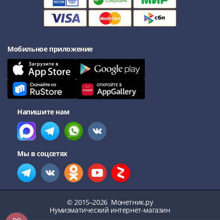
акции
Чеки
и
купоны
Мобильное приложение
ВНЕШПОСЫЛТОРГ
Дорожные
Круизные
Отрезные
Отрезные
Напишите нам
(серия
Д)
Другие
Наборы
Мы в соцсетях
и
коллекции
© 2015–2026
Монетник.ру
Нумизматический интернет-магазин