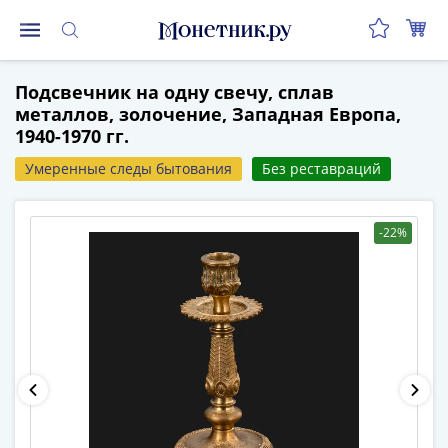
Монеты
Подсвечник на одну свечу, сплав
Монеты
металлов, золочение, Западная Европа,
Российской
1940-1970 гг.
Федерации
Регулярные
Умеренные следы бытования
Без реставраций
выпуски
до
-22%
реформы
(1992-
1993)
после
реформы
(1997-
нв)
Юбилейные
и