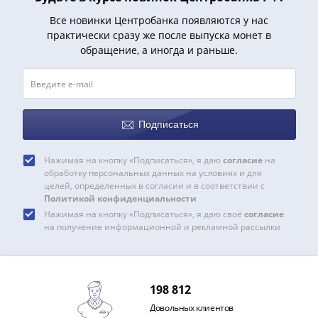
и
Петр
Все новинки Центробанка появляются у нас
I
практически сразу же после выпуска монет в
(1682-
обращение, а иногда и раньше.
1717)
Федор
III
Алексеевич
Подписаться
(1676-
1682)
Нажимая на кнопку «Подписаться», я даю
согласие
на
Алексей
обработку персональных данных на условиях и для
Михайлович
целей, определенных в согласии и в соответствии с
Политикой конфиденциальности
(1645-
Нажимая на кнопку «Подписаться», я даю своё
согласие
1676)
на получение информационной и рекламной рассылки
Михаил
Федорович
(1613-
1645)
198 812
Василий
Довольных клиентов