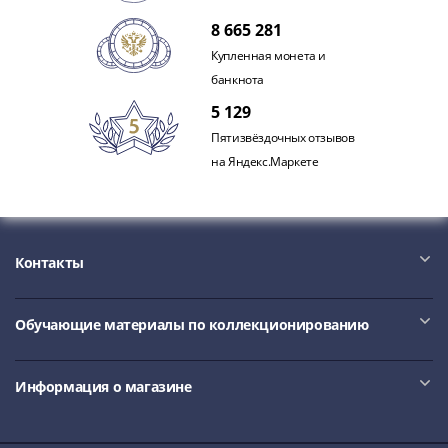
IV
8 665 281
Шуйский
(1606-­
Купленная монета и
1610)
банкнота
Борис
5 129
Годунов
Пятизвёздочных отзывов
(1598-­
на Яндекс.Маркете
1605)
Фёдор
I
Иванович
Контакты
(1584-­
1598)
Иван
Обучающие материалы по коллекционированию
IV
Грозный
Информация о магазине
(1533-
1584)
Василий