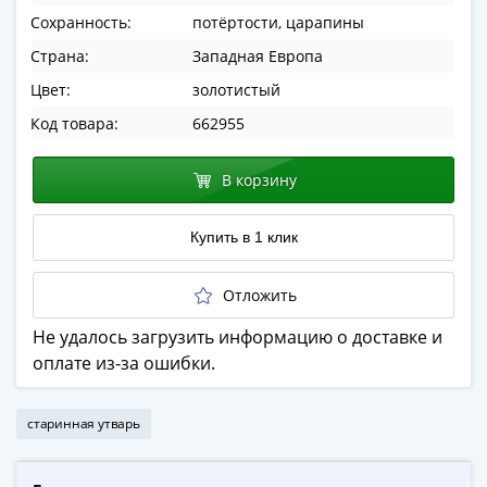
ЧМ
Сохранность:
потёртости, царапины
по
футболу
Страна:
Западная Европа
2018
Цвет:
золотистый
Крымские
Код товара:
662955
события
Архитектура
В корзину
Красная
книга
Личности
Купить в 1 клик
Мультипликация
События
Отложить
Серебряные
Не удалось загрузить информацию о доставке и
и
оплате из-за ошибки.
золотые
Города
трудовой
старинная утварь
доблести
Освобожденные