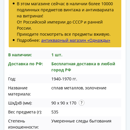
В этом магазине сейчас в наличии более 10000
в
подлинных предметов винтажа и антиквариата
ВОВ
на витринах!
75
От Российской империи до СССР и ранней
лет
России.
Победы
Приходите посмотреть все предметы вживую.
в
Подробнее:
антикварный магазин «Однажды»
ВОВ
Человек
В наличии:
1 шт.
труда
Доставка по РФ:
Бесплатная доставка в любой
Города-
город РФ
герои
Год:
1940-1970 гг.
Оружие
Великой
Название
сплав металлов, золочение
материала:
Победы
Олимпиада
ШхДхВ (мм):
90 x 90 x 170
в
Вес предмета (г):
535
Сочи
Степень
Умеренные следы бытования
2014
изношенности: