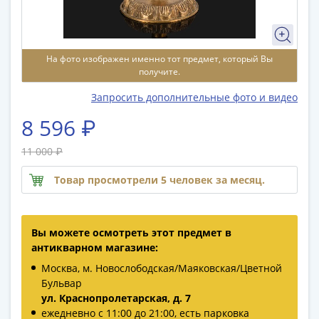
памятные
Биметаллические
(10р)
ГВС
На фото изображен именно тот предмет, который Вы
получите.
и
аналогичные
Запросить дополнительные фото и видео
(10р)
8 596 ₽
200
лет
11 000 ₽
Победы
1812
Товар просмотрели 5 человек за месяц.
50
лет
Победы
Вы можете осмотреть этот предмет в
в
антикварном магазине:
ВОВ
Москва, м. Новослободская/Маяковская/Цветной
70
Бульвар
лет
ул. Краснопролетарская, д. 7
Победы
ежедневно с 11:00 до 21:00, есть парковка