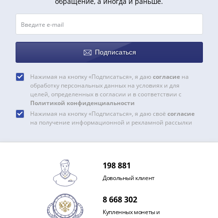
обращение, а иногда и раньше.
1991
Гражданская
война
Банкноты
царской
Подписаться
России
Частные
Нажимая на кнопку «Подписаться», я даю
согласие
на
выпуски
обработку персональных данных на условиях и для
целей, определенных в согласии и в соответствии с
Банкноты
Политикой конфиденциальности
с
Нажимая на кнопку «Подписаться», я даю своё
согласие
красивыми
на получение информационной и рекламной рассылки
номерами
Лотерейные
билеты
198 881
Евросувенир
"0
Довольный клиент
евро"
8 668 302
Облигации
Купленных монеты и
и