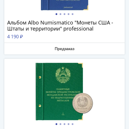
III
(1505-­
1533)
Альбом Albo Numismatico "Монеты США -
Иван
Штаты и территории" professional
III
4 190 ₽
(1462-­
1505)
Предзаказ
Василий
II
Темный
(1425-­
1462)
Псков
(1425-­
1510)
Новгород
(1420-­
1478)