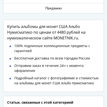
Римская
Предзаказ
империя
Другие
Приднестровье
Купить альбомы для монет США Альбо
Украина
Нумисматико по ценам от 4480 рублей на
Монеты
нумизматическом сайте MONETNIK.ru.
мира
Австралия
100% подлинные коллекционные предметы с
и
гарантией
Океания
Бесплатная доставка по всем городам России
Азия
Отправим заказ в течение 24ч с момента
Америка
оформления
Африка
Европа
Подробный каталог с фотографиями и стоимостью
на альбомы для монет США Альбо Нумисматико
Другие
страны
Смешанные
лоты
Статьи, связанные с этой категорией