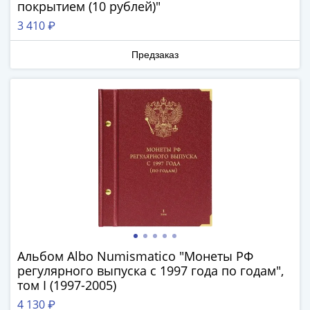
Наборы
покрытием (10 рублей)"
Другие
3 410 ₽
ЕВРО
Германия
Предзаказ
Евросоюз
ФРГ
ГДР
Третий
рейх
Веймарская
республика
Нотгельды
Германская
империя
Бавария
Данциг
Альбом Albo Numismatico "Монеты РФ
регулярного выпуска с 1997 года по годам",
Пруссия
том I (1997-2005)
Саар
Священная
4 130 ₽