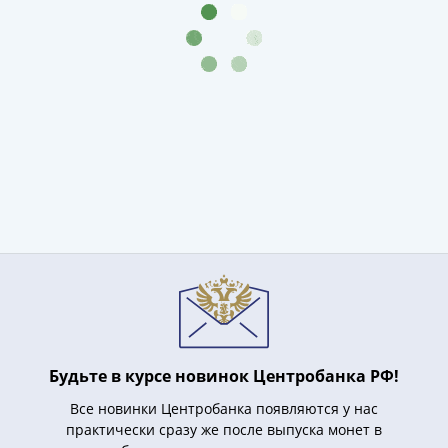
1918
1919
-
1920гг
1921
1922
1923
1924
-
1932
1934
1937
1938
1947
(1957)
1961
Будьте в курсе новинок Центробанка РФ!
(по
Засько)
Все новинки Центробанка появляются у нас
практически сразу же после выпуска монет в
1961