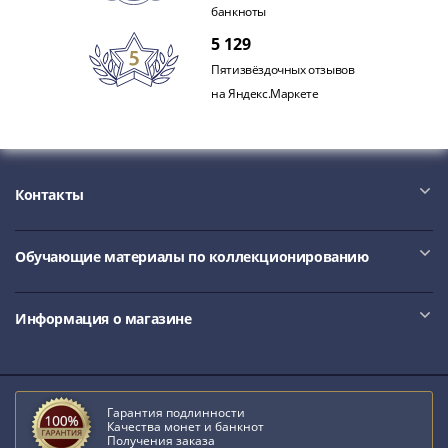
банкноты
акции
Чеки
5 129
и
Пятизвёздочных отзывов
купоны
на Яндекс.Маркете
ВНЕШПОСЫЛТОРГ
Дорожные
Круизные
Отрезные
Контакты
Отрезные
(серия
Д)
Обучающие материалы по коллекционированию
Другие
Наборы
Информация о магазине
и
коллекции
Гарантия подлинности
Качества монет и банкнот
Получения заказа