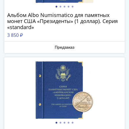
в
ВОВ
Альбом Albo Numismatico для памятных
75
монет США «Президенты» (1 доллар). Серия
лет
«standard»
Победы
3 850 ₽
в
ВОВ
Предзаказ
Человек
труда
Города-
герои
Оружие
Великой
Победы
Олимпиада
в
Сочи
2014