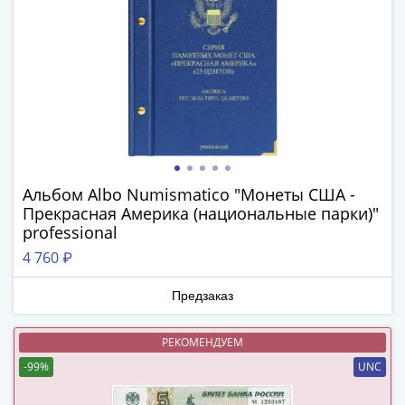
(1727-
1729)
Екатерина
I
(1725-
1727)
Петр
I
(1700-
Альбом Albo Numismatico "Монеты США -
1725)
Прекрасная Америка (национальные парки)"
Наборы
professional
и
4 760 ₽
коллекции
Монеты
Предзаказ
Древней
Руси
РЕКОМЕНДУЕМ
Иван
-99%
UNC
V