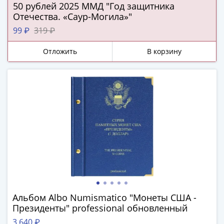
Города-
50 рублей 2025 ММД "Год защитника
столицы
Отечества. «Саур-Могила»"
Европы
99 ₽
319 ₽
Наборы
и
Отложить
В корзину
коллекции
Монеты
СССР
и
РСФСР
РСФСР
и
СССР
(1921-
1958)
СССР
и
Альбом Albo Numismatico "Монеты США -
Президенты" professional обновленный
ГКЧП
(1961
3 640 ₽