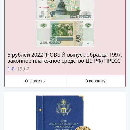
и
Петр
I
(1682-
1717)
Федор
III
Алексеевич
5 рублей 2022 (НОВЫЙ выпуск образца 1997,
(1676-
законное платежное средство ЦБ РФ) ПРЕСС
1682)
1 ₽
199 ₽
Алексей
Михайлович
Отложить
В корзину
(1645-
1676)
Михаил
Федорович
(1613-
1645)
Василий