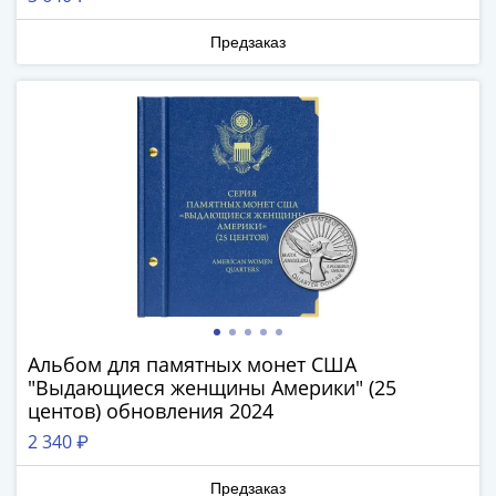
-
1991)
Предзаказ
Юбилейные
и
памятные
Наборы
и
коллекции
Монеты
Российской
империи
Николай
II
(1894-
Альбом для памятных монет США
"Выдающиеся женщины Америки" (25
1917)
центов) обновления 2024
Александр
2 340 ₽
III
(1881-
Предзаказ