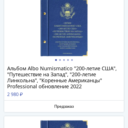
(1762-
1796)
Петр
III
(1762-
1762)
Елизавета
(1741-
1762)
Иоанн
Альбом Albo Numismatico "200-летие США",
Антонович
"Путешествие на Запад", "200-летие
(1740-
Линкольна", "Коренные Американцы"
1741)
Professional обновление 2022
Анна
2 980 ₽
Иоанновна
(1730-
Предзаказ
1740)
Петр
II