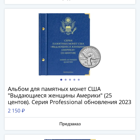
1894)
Александр
II
(1854-
1881)
Николай
I
(1826-
1855)
Александр
I
(1801-
Альбом для памятных монет США
1825)
"Выдающиеся женщины Америки" (25
Павел
центов). Серия Professional обновления 2023
I
2 150 ₽
(1796-
1801)
Предзаказ
Екатерина
II