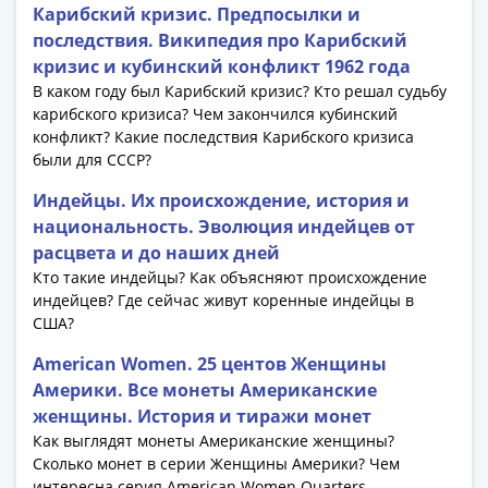
Антика
Карибский кризис. Предпосылки и
и
последствия. Википедия про Карибский
средневековье
кризис и кубинский конфликт 1962 года
Древняя
В каком году был Карибский кризис? Кто решал судьбу
Греция
карибского кризиса? Чем закончился кубинский
Древний
конфликт? Какие последствия Карибского кризиса
Рим
были для СССР?
Византия
Индейцы. Их происхождение, история и
Золотая
национальность. Эволюция индейцев от
Орда
расцвета и до наших дней
Крымское
Кто такие индейцы? Как объясняют происхождение
ханство
индейцев? Где сейчас живут коренные индейцы в
Речь
США?
Посполитая
American Women. 25 центов Женщины
Священная
Америки. Все монеты Американские
Римская
женщины. История и тиражи монет
империя
Как выглядят монеты Американские женщины?
Другие
Сколько монет в серии Женщины Америки? Чем
Банкноты
интересна серия American Women Quarters