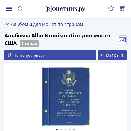
Монеты
<<
Альбомы для монет по странам
Монеты
Российской
Альбомы Albo Numismatico для монет
Федерации
США
1 товар
Регулярные
Фильтры
1
По популярности
выпуски
до
реформы
(1992-
1993)
после
реформы
(1997-
нв)
Юбилейные
и