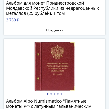
Нижегородско-
Альбом для монет Приднестровской
Суздальское
Молдавской Республики из недрагоценных
княжество
металлов (25 рублей). 1 том
(1383-
3 780 ₽
1431)
США
Предзаказ
Регулярные
выпуски
Доллары
Сакагавеи
(индианка)
Доллары
инновации
Президентские
доллары
Квотеры
(парки)
Квотеры
Альбом Albo Numismatico "Памятные
(штаты)
монеты РФ с латунным гальваническим