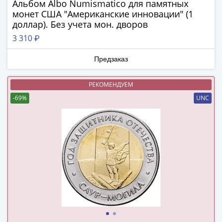
ЧМ
Альбом Albo Numismatico для памятных
по
монет США "Американские инновации" (1
футболу
доллар). Без учета мон. дворов
2018
3 310 ₽
Крымские
события
Предзаказ
Архитектура
Красная
РЕКОМЕНДУЕМ
книга
-69%
UNC
Личности
Мультипликация
События
Серебряные
и
золотые
Города
трудовой
доблести
Освобожденные