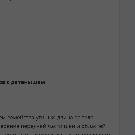
гра с детенышем
м семейства утиных, длина ее тела
оперение передней части шеи и областей
ернатыми, такими как сапсан, получая от