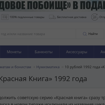
100% подлинные товары
Бесплатная доставка
Отп
Найти
Монеты
Банкноты
Аксессуары
Ан
матам и бонистам
Нумизматика
10 рублей 1992 года «
расная Книга» 1992 года
одолжить советскую серию «Красная книга» сразу
уска в новом тираже исключили из названия цикл