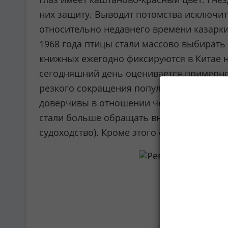
них защиту. Выводит потомства исключите
относительно недавнего времени казарки
1968 года птицы стали массово выбирать
книжных ежегодно фиксируются в Китае н
сегодняшний день оценивается примерно 
резкого сокращения популяции. Скорее вс
доверчивы в отношении человека), увели
стали больше обращать внимание на птиц
судоходство). Кроме этого стало наблюда