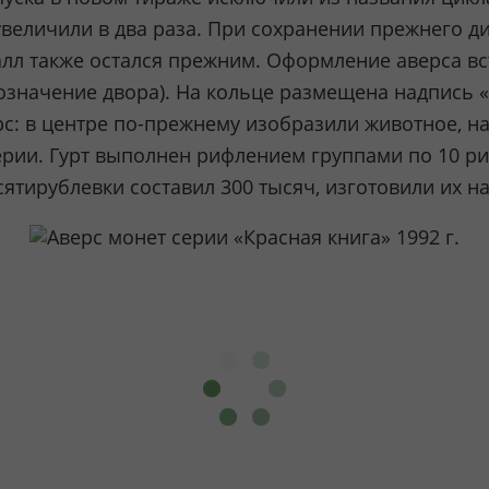
величили в два раза. При сохранении прежнего д
Металл также остался прежним. Оформление аверса в
означение двора). На кольце размещена надпись 
: в центре по-прежнему изобразили животное, на 
ии. Гурт выполнен рифлением группами по 10 рис
сятирублевки составил 300 тысяч, изготовили их 