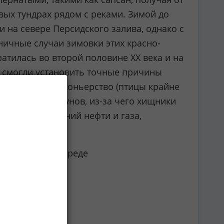
вых тундрах рядом с реками. Зимой до
 на севере Персидского залива, однако с
ничные случаи зимовки этих красно-
атилась во второй половине XX века и на
е смогли установить точные причины
 частности браконьерство (птицы крайне
личества грызунов, из-за чего хищники
ка месторождений нефти и газа,
имовки.