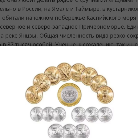
льно в России, на Ямале и Таймыре, в кустарнико
 обитали на южном побережье Каспийского моря и
 северное и северо-западное Причерноморье. Еди
а реке Янцзы. Общая численность вида резко сокр
в 37 тысяч особей. Ученые, к сожалению, так и н
его, этому способствовало несколько факторов, в
чение пахотных земель (привело к уменьшению ко
), усиленное освоение Крайнего Севера (разработ
ться увеличение туристического потока в местах з