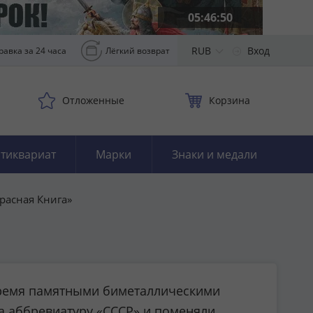
05:46:49
RUB
Вход
равка за 24 часа
Лёгкий возврат
Отложенные
Корзина
тиквариат
Марки
Знаки и медали
Красная Книга»
 тремя памятными биметаллическими
а аббревиатуру «СССР» и поменяли