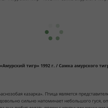
«Амурский тигр» 1992 г. / Самка амурского ти
аснозобая казарка». Птица является представителе
виду довольно сильно напоминает небольшого гуся, 
зда она любит делать рядом с крупными хищными п