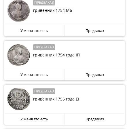
(1762-
ПРЕДЗАКАЗ
1796)
гривенник 1754 МБ
Петр
III
(1762-
У меня это есть
Предзаказ
1762)
Елизавета
ПРЕДЗАКАЗ
(1741-
гривенник 1754 года IП
1762)
Иоанн
Антонович
У меня это есть
Предзаказ
(1740-
1741)
ПРЕДЗАКАЗ
Анна
Иоанновна
гривенник 1755 года ЕI
(1730-
1740)
У меня это есть
Предзаказ
Петр
II