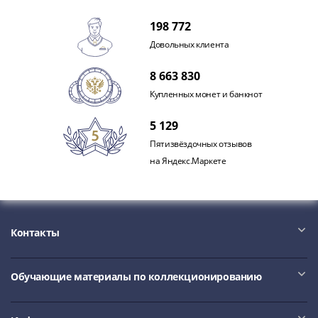
III
198 772
(1505-­
1533)
Довольных клиента
Иван
8 663 830
III
Купленных монет и банкнот
(1462-­
1505)
5 129
Василий
Пятизвёздочных отзывов
II
на Яндекс.Маркете
Темный
(1425-­
1462)
Псков
(1425-­
Контакты
1510)
Новгород
Обучающие материалы по коллекционированию
(1420-­
1478)