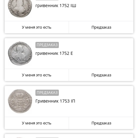
1894)
гривенник 1752 IШ
Александр
II
(1854-
У меня это есть
Предзаказ
1881)
Николай
I
ПРЕДЗАКАЗ
(1826-
гривенник 1752 Е
1855)
Александр
I
У меня это есть
Предзаказ
(1801-
1825)
ПРЕДЗАКАЗ
Павел
Гривенник 1753 IП
I
(1796-
1801)
У меня это есть
Предзаказ
Екатерина
II