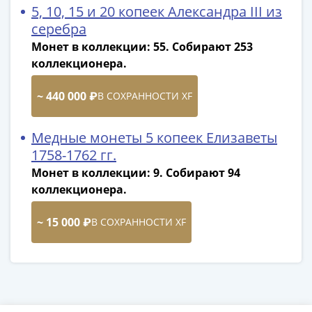
IV
5, 10, 15 и 20 копеек Александра III из
Шуйский
серебра
(1606-­
Монет в коллекции: 55. Собирают 253
1610)
коллекционера.
Борис
Годунов
~ 440 000 ₽
В СОХРАННОСТИ XF
(1598-­
1605)
Медные монеты 5 копеек Елизаветы
Фёдор
1758-1762 гг.
I
Монет в коллекции: 9. Собирают 94
Иванович
коллекционера.
(1584-­
1598)
~ 15 000 ₽
Иван
В СОХРАННОСТИ XF
IV
Грозный
(1533-
1584)
Василий