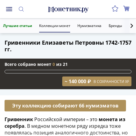
Монеты
Лучшие статьи
Коллекции монет
Нумизматика
Бренды
Ант
Монеты
Российской
Гривенники Елизаветы Петровны 1742-1757
Федерации
гг.
Регулярные
выпуски
Всего собрано монет
0
из 21
до
реформы
(1992-
~ 140 000 ₽
В СОХРАННОСТИ XF
1993)
после
реформы
Эту коллекцию собирают 66 нумизматов
(1997-
нв)
Гривенник
Российской империи – это
монета из
Юбилейные
серебра
. В медном монетном ряду изредка тоже
и
появлялась позиция аналогичного достоинства, но