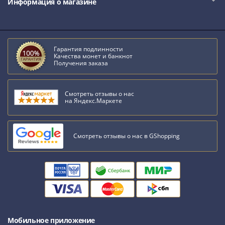
Нижегородско-
Информация о магазине
Суздальское
княжество
(1383-
1431)
Гарантия подлинности
Качества монет и банкнот
США
Получения заказа
Регулярные
выпуски
Смотреть отзывы о нас
Доллары
на Яндекс.Маркете
Сакагавеи
(индианка)
Доллары
Смотреть отзывы о нас в GShopping
инновации
Президентские
доллары
Квотеры
(парки)
Квотеры
(штаты)
Мобильное приложение