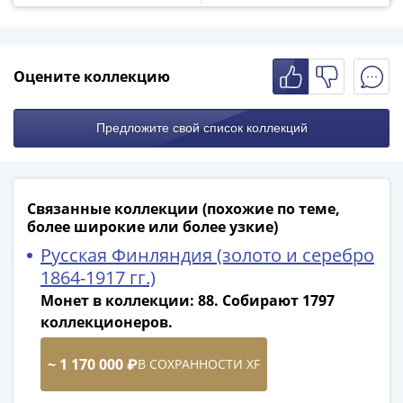
и
Петр
I
(1682-
Оцените коллекцию
1717)
Федор
III
Предложите свой список коллекций
Алексеевич
(1676-
1682)
Связанные коллекции (похожие по теме,
Алексей
более широкие или более узкие)
Михайлович
Русская Финляндия (золото и серебро
(1645-
1864-1917 гг.)
1676)
Монет в коллекции: 88. Собирают 1797
Михаил
коллекционеров.
Федорович
(1613-
~ 1 170 000 ₽
В СОХРАННОСТИ XF
1645)
Василий