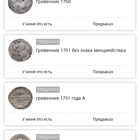
Гривенник 1750
-
1991)
Юбилейные
У меня это есть
Предзаказ
и
памятные
Наборы
ПРЕДЗАКАЗ
и
Гривенник 1751 без знака минцмейстера
коллекции
Монеты
У меня это есть
Предзаказ
Российской
империи
Николай
ПРЕДЗАКАЗ
II
гривенник 1751 года А
(1894-
1917)
Александр
У меня это есть
Предзаказ
III
(1881-
ПРЕДЗАКАЗ