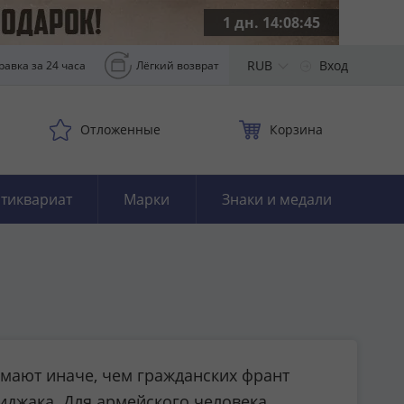
1 дн. 14:08:44
RUB
Вход
равка за 24 часа
Лёгкий возврат
Отложенные
Корзина
тиквариат
Марки
Знаки и медали
имают иначе, чем гражданских франт
иджака. Для армейского человека