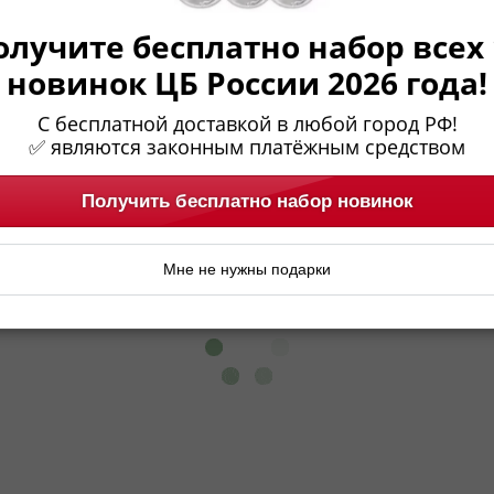
олучите бесплатно набор всех 
ивки появляется на стыке 18-го и 19-го столетий
новинок ЦБ России 2026 года!
, объединяясь в союзе, начинают с ним войны. В 
м обмундировании, в том числе и декоративных эл
С бесплатной доставкой в любой город РФ!
иры прусской армии.
✅ являются законным платёжным средством
Получить бесплатно набор новинок
Мне не нужны подарки