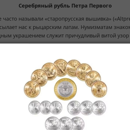
Серебряный рубль Петра Первого
часто называли «старопрусская вышивка» («Altpreu
тсылает нас к рыцарским латам. Нумизматам знако
удным украшением служит причудливый витой узор 
ьгельм III с петличными знаками (слева) и ш