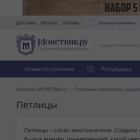
Доставка
Оплата
Отзывы
Надёжная упаковка
Подлинная нумизматика
Новые поступления
Распродажа
Магазин MONETNIK.ru
Полезные материалы нумиз
Петлицы
Петлицы – слово многозначное. Солдаты 
былых времён, примеряющий, какой цвето