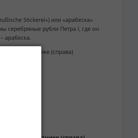
ßische Stickerei») или «арабеска»
мы серебряные рубли Петра I, где он
– арабеска.
итьём на воротнике (справа)