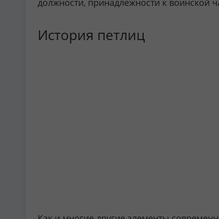
должности, принадлежности к воинской ча
История петлиц
Как и многие другие элементы современн