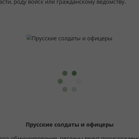
сти, роду войск или гражданскому ведомству.
Прусские солдаты и офицеры
ого обмундирования, петлицы ведут происхождение