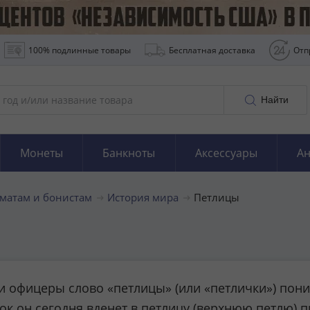
100% подлинные товары
Бесплатная доставка
Отп
Найти
Монеты
Банкноты
Аксессуары
Ан
матам и бонистам
История мира
Петлицы
и офицеры слово «петлицы» (или «петлички») пон
к он сегодня вденет в петлицу (верхнюю петлю) п