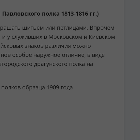
авловского полка 1813-1816 гг.)
украшать шитьем или петлицами. Впрочем,
ь и у служивших в Московском и Киевском
войсковых знаков различия можно
инов особое наружное отличие, в виде
городского драгунского полка на