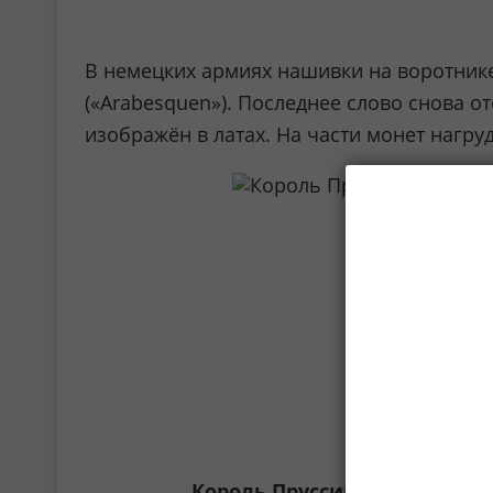
В немецких армиях нашивки на воротнике 
(«Arabesquen»). Последнее слово снова о
изображён в латах. На части монет нагр
Король Пруссии Фридрих Вил