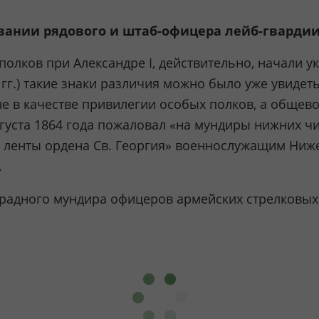
нии рядового и штаб-офицера лейб-гвардии П
олков при Александре I, действительно, начали 
гг.) такие знаки различия можно было уже увидет
не в качестве привилегии особых полков, а обще
вгуста 1864 года пожаловал «на мундиры нижних ч
у ленты ордена Св. Георгия» военнослужащим Ниже
.