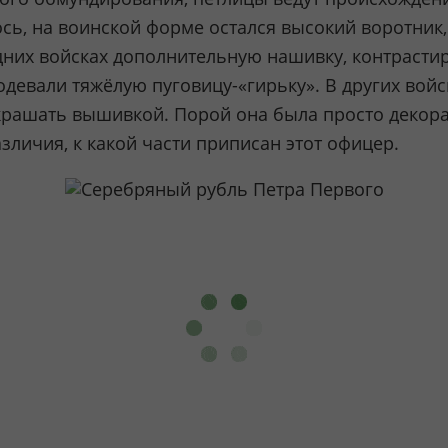
сь, на воинской форме остался высокий воротник,
дних войсках дополнительную нашивку, контрасти
родевали тяжёлую пуговицу-«гирьку». В других вой
рашать вышивкой. Порой она была просто декора
личия, к какой части приписан этот офицер.