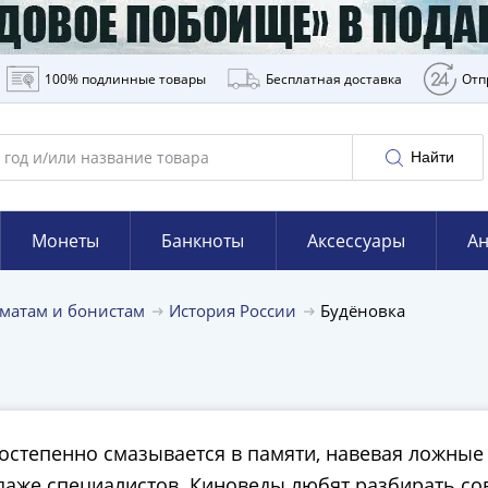
100% подлинные товары
Бесплатная доставка
Отп
Найти
Монеты
Банкноты
Аксессуары
Ан
матам и бонистам
История России
Будёновка
тепенно смазывается в памяти, навевая ложные 
, даже специалистов. Киноведы любят разбирать с