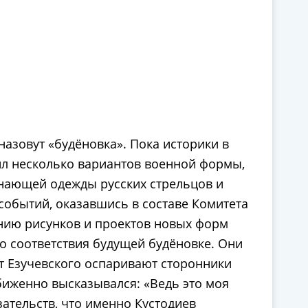
азовут «будёновка». Пока историки в
ил несколько вариантов военной формы,
минающей одежды русских стрельцов и
 событий, оказавшись в составе Комитета
нию рисунков и проектов новых форм
го соответствия будущей будёновке. Они
т Езучевского оспаривают сторонники
биженно высказывался: «Ведь это моя
зательств, что именно Кустодиев