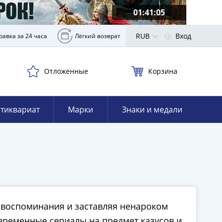
01:41:04
RUB
Вход
равка за 24 часа
Лёгкий возврат
Отложенные
Корзина
тиквариат
Марки
Знаки и медали
воспоминания и заставляя ненароком
овременные сериалы на предмет казусов и