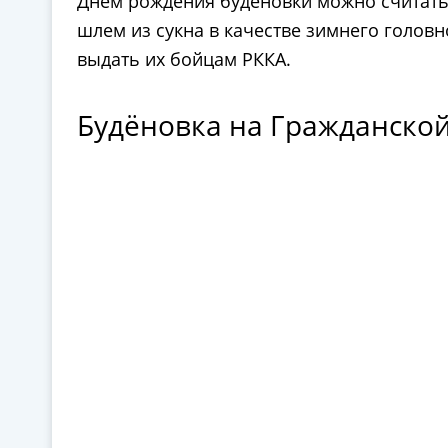
Днём рождения будёновки можно считать
шлем из сукна в качестве зимнего голов
выдать их бойцам РККА.
Будёновка на Гражданско