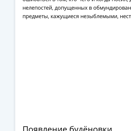
нелепостей, допущенных в обмундировании
предметы, кажущиеся незыблемыми, нест
Появление будёновки