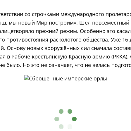
тветствии со строчками международного пролетар
наш, мы новый Мир построим». Шёл повсеместный о
 олицетворяло прежний режим. Особенно это касал
о противостояния расколотого общества. Уже 16 д
й. Основу новых вооружённых сил сначала состав
ая в Рабоче-крестьянскую Красную армию (РККА). С
было. Но это не означает, что не велась подготов