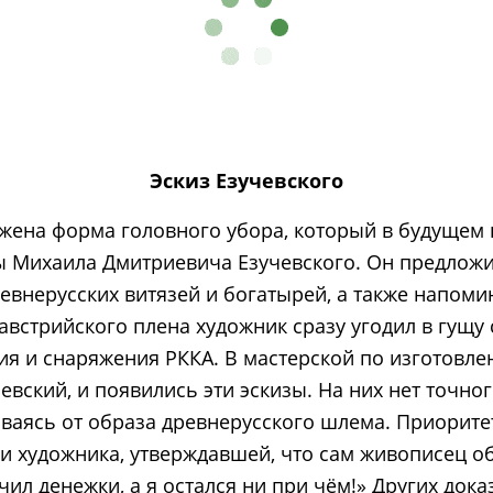
Эскиз Езучевского
жена форма головного убора, который в будущем н
ы Михаила Дмитриевича Езучевского. Он предлож
древнерусских витязей и богатырей, а также напо
австрийского плена художник сразу угодил в гущу
я и снаряжения РККА. В мастерской по изготовле
вский, и появились эти эскизы. На них нет точно
иваясь от образа древнерусского шлема. Приорите
и художника, утверждавшей, что сам живописец о
чил денежки, а я остался ни при чём!» Других дока