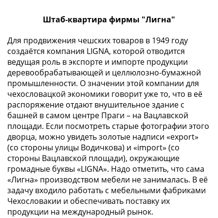
ЧМ
по
Штаб-квартира фирмы "Лигна"
футболу
2018
Для продвижения чешских товаров в 1949 году
Крымские
создаётся компания LIGNA, которой отводится
события
ведущая роль в экспорте и импорте продукции
Архитектура
деревообрабатывающей и целлюлозно-бумажной
Красная
промышленности. О значении этой компании для
книга
чехословацкой экономики говорит уже то, что в её
распоряжение отдают внушительное здание с
Личности
башней в самом центре Праги – на Вацлавской
Мультипликация
площади. Если посмотреть старые фотографии этого
События
дворца, можно увидеть золотые надписи «export»
Серебряные
(со стороны улицы Водичкова) и «import» (со
и
стороны Вацлавской площади), окружающие
золотые
громадные буквы «LIGNA». Надо отметить, что сама
Города
«Лигна» производством мебели не занималась. В её
трудовой
задачу входило работать с мебельными фабриками
доблести
Чехословакии и обеспечивать поставку их
Освобожденные
продукции на международный рынок.