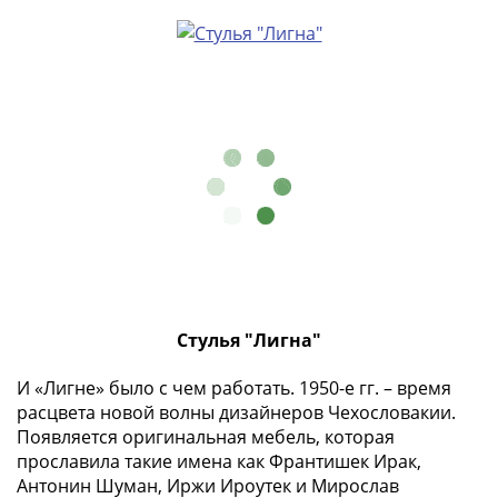
Города-
столицы
Европы
Наборы
и
коллекции
Монеты
СССР
и
РСФСР
РСФСР
и
СССР
Стулья "Лигна"
(1921-
1958)
И «Лигне» было с чем работать. 1950-е гг. – время
СССР
расцвета новой волны дизайнеров Чехословакии.
и
Появляется оригинальная мебель, которая
прославила такие имена как Франтишек Ирак,
ГКЧП
Антонин Шуман, Иржи Ироутек и Мирослав
(1961