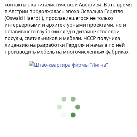
контакты с капиталистической Австрией. В это время
в
в Австрии продолжалась эпоха Освальда Гердтля
ВОВ
(Oswald Haerdtl), прославившегося не только
75
интерьерными и архитектурными проектами, но и
лет
оставившего глубокий след в дизайне столовой
Победы
посуды, светильников и мебели. ЧССР получила
в
лицензию на разработки Гердтля и начала по ней
ВОВ
производить мебель на многочисленных фабриках.
Человек
труда
Города-
герои
Оружие
Великой
Победы
Олимпиада
в
Сочи
2014