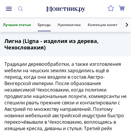
Монеты
Лучшие статьи
Бренды
Нумизматика
Коллекции монет
Ант
Монеты
Российской
Лигна (Ligna - изделия из дерева,
Федерации
Чехословакия)
Регулярные
выпуски
до
Традиции деревообработки, а также изготовления
реформы
мебели на чешских землях зародились ещё в
период, когда они входили в состав Австро-
(1992-
Венгерской империи. После образования
1993)
независимой Чехословакии, когда политики
после
продвигали национальные лозунги, коммерсанты не
реформы
спешили рвать прежние связи и контактировали с
(1997-
Австрией по множеству направлений. Поэтому
нв)
новинки мебельной австрийской индустрии быстро
Юбилейные
перекочёвывали в Чехословакию, воплощаясь в
и
изящные кресла, диваны и стулья. Третий рейх