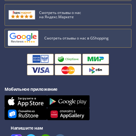
1918
1919
Смотреть отзывы о нас
-
на Яндекс.Маркете
1920гг
1921
1922
Смотреть отзывы о нас в GShopping
1923
1924
-
1932
1934
1937
1938
Мобильное приложение
1947
(1957)
1961
(по
Засько)
Напишите нам
1961