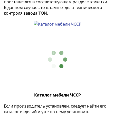
проставлялся в соответствующем разделе этикетки.
(1727-
В данном случае это штамп отдела технического
1729)
контроля завода TON.
Екатерина
I
(1725-
1727)
Петр
I
(1700-
1725)
Наборы
и
коллекции
Монеты
Древней
Каталог мебели ЧССР
Руси
Иван
Если производитель установлен, следует найти его
V
каталог изделий и уже по нему установить