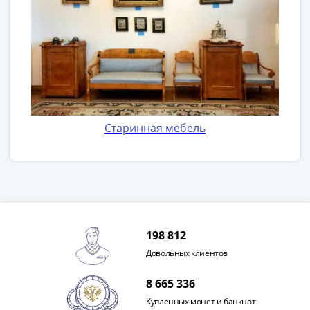
Банкноты
РФ
1992
1993
1994
1995
1997
2001
Старинная мебель
2004
2010
2017
2022-
2025
Памятные
198 812
Банкноты
мира
Довольных клиентов
Австралия
8 665 336
и
Купленных монет и банкнот
Океания