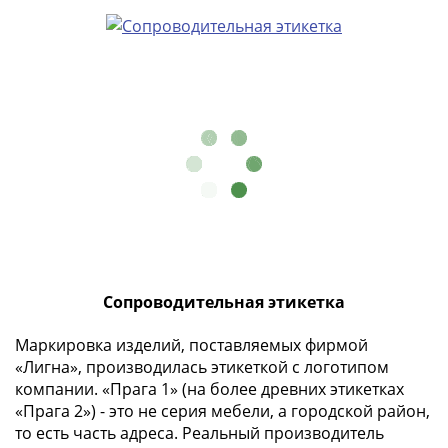
(1762-
1796)
Петр
III
(1762-
1762)
Елизавета
(1741-
1762)
Иоанн
Антонович
(1740-
1741)
Сопроводительная этикетка
Анна
Иоанновна
Маркировка изделий, поставляемых фирмой
«Лигна», производилась этикеткой с логотипом
(1730-
компании. «Прага 1» (на более древних этикетках
1740)
«Прага 2») - это не серия мебели, а городской район,
Петр
то есть часть адреса. Реальный производитель
II