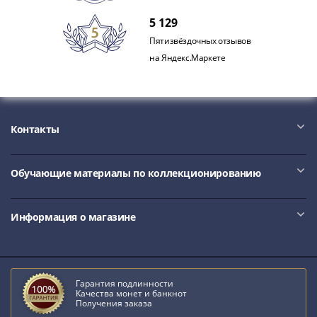
Азия
5 129
Америка
Пятизвёздочных отзывов
Африка
на Яндекс.Маркете
Европа
СНГ
и
страны
Балтии
Контакты
Смешанные
лоты
Обучающие материалы по коллекционированию
Другие
страны
Банкноты
Информация о магазине
СССР
1917
-
1923
Гарантия подлинности
Качества монет и банкнот
1917
Получения заказа