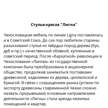
1894)
Александр
II
(1854-
1881)
Стулья-кресла "Лигна"
Николай
I
Чехословацкая мебель по линии Ligna поставлялась
и в Советский Союз. До сих пор любители старины
(1826-
разыскивают стулья из твёрдых пород дерева (бук,
1855)
дуб и пр.) с качественной обивкой, купленные в
Александр
советский период. После «бархатной» революции в
I
Чехословакии «Лингва» из государственной
(1801-
компании была преобразована в акционерное
1825)
общество, продолжив заниматься поставками
Павел
древесиной, изделиями из дерева, целлюлозой и
I
бумагой. В связи с сокращением рынка (успехи по
(1796-
экспорту древесины современной Чехии сложно
1801)
назвать прорывными) основным направлением
Екатерина
деятельности «Лигны» стала аренда нежилых
помещений и квартир.
II