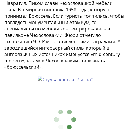
Навратил. Пиком славы чехословацкой мебели
-
стала Всемирная выставка 1958 года, которую
1991)
принимал Брюссель. Если туристы толпились, чтобы
Юбилейные
поглядеть монументальный Атомиум, то
и
специалисты по мебели концентрировались в
памятные
павильоне Чехословакии. Жюри отметило
Наборы
экспозицию ЧССР многочисленными наградами. А
и
зародившийся интерьерный стиль, который в
коллекции
англоязычных источниках именуется «mid-century
Монеты
modern», в самой Чехословакии стали звать
«брюссельский».
Российской
империи
Николай
II
(1894-
1917)
Александр
III
(1881-