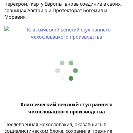
памятные
перекроил карту Европы, вновь соединив в своих
Биметаллические
границах Австрию и Протекторат Богемия и
(10р)
Моравия.
ГВС
и
Получите бесплатно набор всех 18
аналогичные
новинок ЦБ России 2026 года!
(10р)
С бесплатной доставкой в любой город РФ!
200
✅ являются законным платёжным
лет
средством
Победы
1812
Получить бесплатно набор новинок
50
лет
Победы
Мне не нужны подарки
в
Классический венский стул раннего
ВОВ
чехословацкого производства
70
лет
Послевоенная Чехословакия, оказавшись в
Победы
социалистическом блоке, сохранила прежние