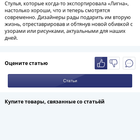
IV
Стулья, которые когда-то экспортировала «Лигна»,
Шуйский
настолько хороши, что и теперь смотрятся
современно. Дизайнеры рады подарить им вторую
(1606-­
жизнь, отреставрировав и обтянув новой обивкой с
1610)
узорами или рисунками, актуальными для наших
Борис
дней.
Годунов
(1598-­
1605)
Фёдор
Оцените статью
I
Иванович
Статьи
(1584-­
1598)
Иван
Купите товары, связанные со статьёй
IV
Грозный
(1533-
1584)
Василий