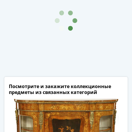
III
(1505-­
1533)
Иван
III
(1462-­
1505)
Василий
II
Темный
(1425-­
1462)
Посмотрите и закажите коллекционные
Псков
предметы из связанных категорий
(1425-­
1510)
Новгород
(1420-­
1478)