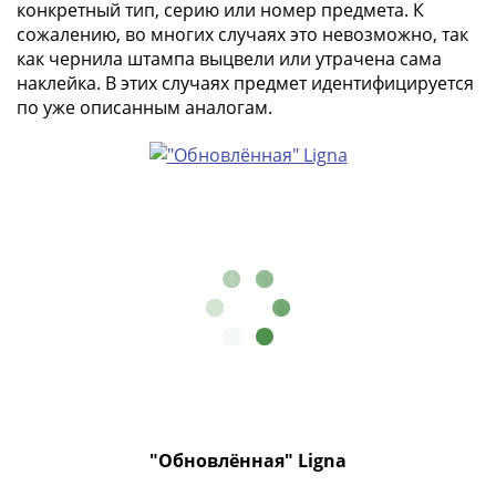
и
конкретный тип, серию или номер предмета. К
Петр
сожалению, во многих случаях это невозможно, так
I
как чернила штампа выцвели или утрачена сама
(1682-
наклейка. В этих случаях предмет идентифицируется
1717)
по уже описанным аналогам.
Федор
III
Алексеевич
(1676-
1682)
Алексей
Михайлович
(1645-
1676)
Михаил
Федорович
(1613-
1645)
"Обновлённая" Ligna
Василий