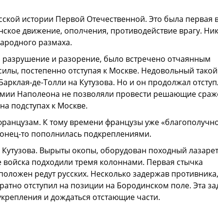
усской истории Первой Отечественной. Это была первая 
анское движение, ополчения, противодействие врагу. Ни
народного размаха.
 разрушение и разорение, было встречено отчаянным
силы, постепенно отступая к Москве. Недовольный такой
арклая-де-Толли на Кутузова. Но и он продолжал отступ
армии Наполеона не позволяли провести решающие сраж
на подступах к Москве.
 французам. К тому времени французы уже «благополучн
аконец-то пополнилась подкреплениями.
Кутузова. Вырыты окопы, оборудован походный лазарет
е войска подходили тремя колоннами. Первая стычка
положен редут русских. Несколько задержав противника
ратно отступил на позиции на Бородинском поле. Эта з
укрепления и дождаться отстающие части.