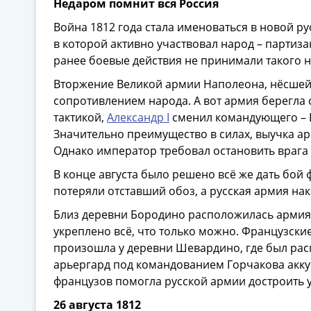
Недаром помнит вся Россия
Война 1812 года стала именоваться в новой р
в которой активно участвовал народ – партиз
ранее боевые действия не принимали такого 
Вторжение Великой армии Наполеона, нёсшей
сопротивлением народа. А вот армия берегла 
тактикой,
Александр I
сменил командующего – Б
Значительно преимущество в силах, выучка 
Однако император требовал остановить врага 
В конце августа было решено всё же дать бой
потеряли отставший обоз, а русская армия н
Близ деревни Бородино расположилась армия 
укреплено всё, что только можно. Французски
произошла у деревни Шевардино, где был рас
арьергард под командованием Горчакова акку
французов помогла русской армии достроить 
26 августа 1812