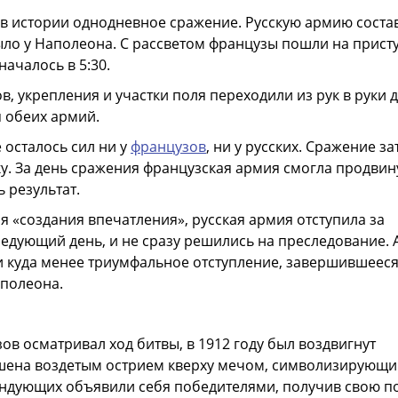
 в истории однодневное сражение. Русскую армию соста
ло у Наполеона. С рассветом французы пошли на присту
ачалось в 5:30.
, укрепления и участки поля переходили из рук в руки 
 обеих армий.
 осталось сил ни у
французов
, ни у русских. Сражение за
ку. За день сражения французская армия смогла продвин
ь результат.
ля «создания впечатления», русская армия отступила за
едующий день, и не сразу решились на преследование. 
и куда менее триумфальное отступление, завершившеес
полеона.
зов осматривал ход битвы, в 1912 году был воздвигнут
ашена воздетым острием кверху мечом, символизирующ
мандующих объявили себя победителями, получив свою 