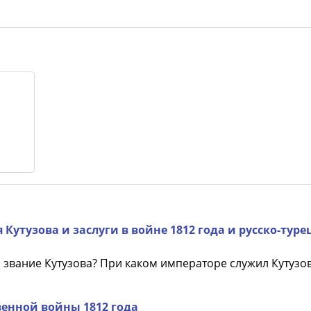
утузова и заслуги в войне 1812 года и русско-туре
о звание Кутузова? При каком императоре служил Кутузо
венной войны 1812 года