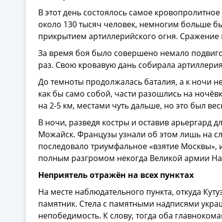
В этот день состоялось самое кровопролитное
около 130 тысяч человек, немногим больше бы
прикрытием артиллерийского огня. Сражение н
За время боя было совершено немало подвигов
раз. Свою кровавую дань собирала артиллерия
До темноты продолжалась баталия, а к ночи не
как бы само собой, части разошлись на ночёв
на 2-5 км, местами чуть дальше, но это был вес
В ночи, разведя костры и оставив арьергард д
Можайск. Французы узнали об этом лишь на сл
последовало триумфальное «взятие Москвы», 
полным разгромом некогда Великой армии На
Неприятель отражён на всех пунктах
На месте наблюдательного пункта, откуда Куту
памятник. Стела с памятными надписями укр
непобедимость. К слову, тогда оба главноко