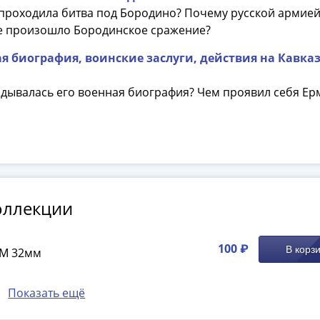
 проходила битва под Бородино? Почему русской армие
це произошло Бородинское сражение?
я биография, воинские заслуги, действия на Кавказ
ладывалась его военная биография? Чем проявил себя Е
оллекции
100 ₽
В корз
UM 32мм
Показать ещё