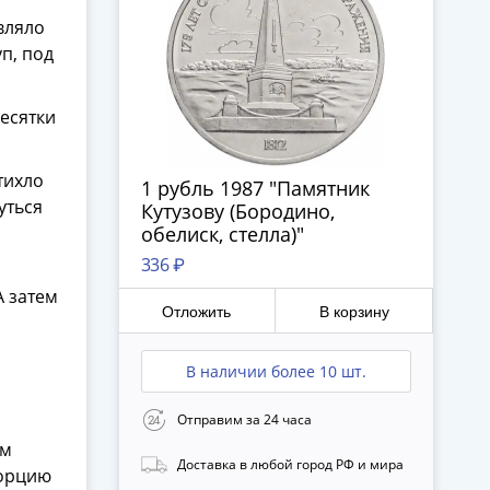
вляло
п, под
десятки
тихло
1 рубль 1987 "Памятник
уться
Кутузову (Бородино,
обелиск, стелла)"
336 ₽
А затем
Отложить
В корзину
я
В наличии более 10 шт.
Отправим за 24 часа
им
Доставка в любой город РФ и мира
порцию