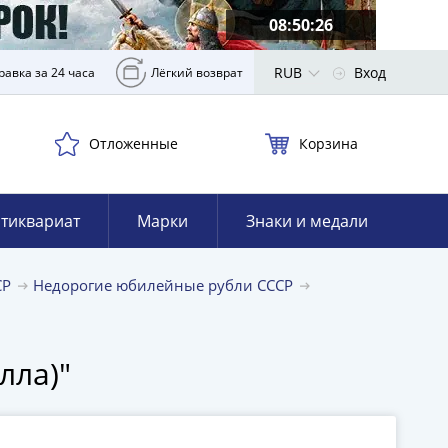
08:50:25
RUB
Вход
равка за 24 часа
Лёгкий возврат
Отложенные
Корзина
тиквариат
Марки
Знаки и медали
СР
Недорогие юбилейные рубли СССР
лла)"