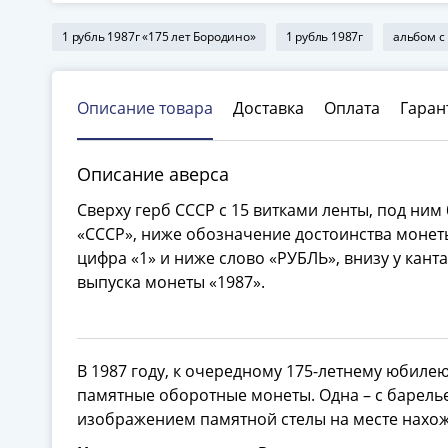
1 рубль 1987г «175 лет Бородино»
1 рубль 1987г
альбом с
Описание товара
Доставка
Оплата
Гаран
Описание аверса
Сверху герб СССР с 15 витками ленты, под ним
«СССР», ниже обозначение достоинства монет
цифра «1» и ниже слово «РУБЛЬ», внизу у канта
выпуска монеты «1987».
В 1987 году, к очередному 175-летнему юбил
памятные оборотные монеты. Одна – с барелье
изображением памятной стелы на месте нахо