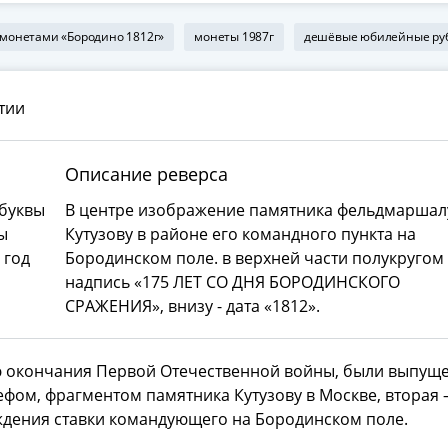
 монетами «Бородино 1812г»
монеты 1987г
дешёвые юбилейные ру
тии
Описание реверса
 буквы
В центре изображение памятника фельдмаршал
ы
Кутузову в районе его командного пункта на
 год
Бородинском поле. в верхней части полукругом
надпись «175 ЛЕТ СО ДНЯ БОРОДИНСКОГО
СРАЖЕНИЯ», внизу - дата «1812».
ею окончания Первой Отечественной войны, были выпущ
фом, фрагментом памятника Кутузову в Москве, вторая –
ждения ставки командующего на Бородинском поле.