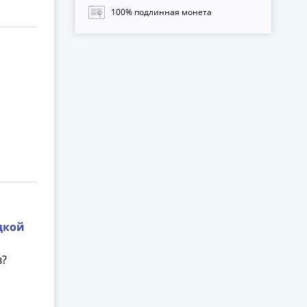
100% подлинная монета
цкой
в?