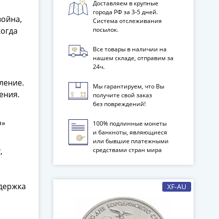
Доставляем в крупные
города РФ за 3‑5 дней.
война,
Система отслеживания
когда
посылок.
Все товары в наличии на
нашем складе, отправим за
24ч.
ление.
Мы гарантируем, что Вы
ения.
получите свой заказ
без повреждений!
о»
100% подлинные монеты
и банкноты, являющиеся
или бывшие платежными
,
средствами стран мира
,
адержка
XF-AU