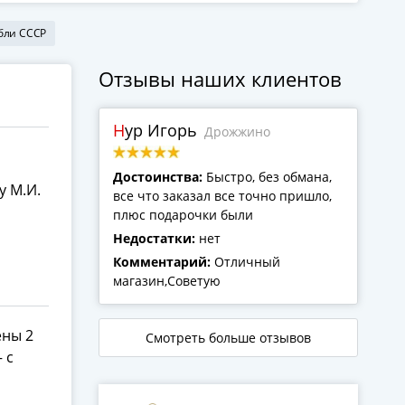
бли СССР
Отзывы наших клиентов
Нур Игорь
Дрожжино
Достоинства:
Быстро, без обмана,
у М.И.
все что заказал все точно пришло,
плюс подарочки были
Недостатки:
нет
Комментарий:
Отличный
магазин,Советую
ены 2
Смотреть больше отзывов
 с