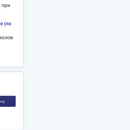
й при
е (по
рмолов
ину