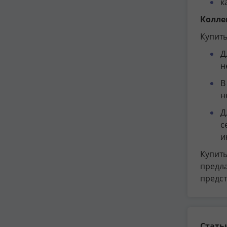
к
Колле
Купить
Д
н
В
н
Д
с
и
Купить
предла
предст
Стать