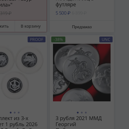
футляре
ила»"
5 500 ₽
6 399 ₽
319 ₽
жить
В корзину
Предзаказ
PROOF
-38%
UNC
лект из 3-х
3 рубля 2021 ММД
т 1 рубль 2026
Георгий