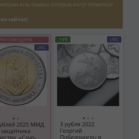
метрам есть товары, которые могут появиться
их сейчас!
-14%
UNC
РЕКОМЕНДУЕМ
UNC
3 рубля 2022
рублей 2025 ММД
Георгий
 защитника
Победоносец в
ества. «Саур-