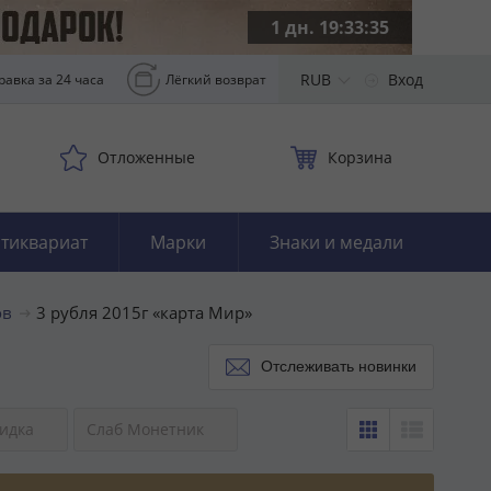
1 дн. 19:33:33
RUB
Вход
равка за 24 часа
Лёгкий возврат
Отложенные
Корзина
тиквариат
Марки
Знаки и медали
ов
3 рубля 2015г «карта Мир»
Отслеживать новинки
идка
Слаб Монетник