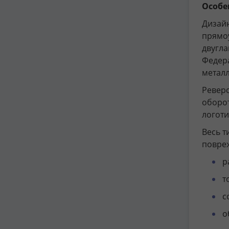
Особе
Дизайн
прямоу
двугла
Федера
металл
Реверс
оборот
логоти
Весь т
повреж
р
т
с
о