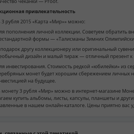
ачество чеканки — Proof.
кционная привлекательность
 3 рубля 2015 «Карта «Мир»» можно:
ля пополнения личной коллекции. Советуем обратить в
естандартной формы — «Талисманы Зимних Олимпийских
 подарок другу коллекционеру или оригинальный сувени
еобычный дизайн и малый тираж — отличный презент к 
ля инвестирования. Стоимость редкой «юбилейки» из сер
еребряных монет будет хорошим сбережением личных н
нвестицией на будущее.
 монету 3 рубля «Мир» можно в интернет-магазине Моне
гаем купить альбомы, листы, капсулы, планшеты и друг
авленные в нашем онлайн-каталоге. Цены приятно вас у
и, связанные с этой тематикой