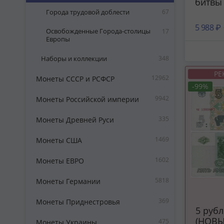
битвы
Города трудовой доблести
67
5 988 ₽
Освобожденные Города-столицы
17
Европы
Наборы и коллекции
348
РЕ
12962
Монеты СССР и РСФСР
-99%
9942
Монеты Российской империи
335
Монеты Древней Руси
1469
Монеты США
1602
Монеты ЕВРО
5818
Монеты Германии
369
Монеты Приднестровья
5 рублей 2022
(НОВЫ
475
Монеты Украины