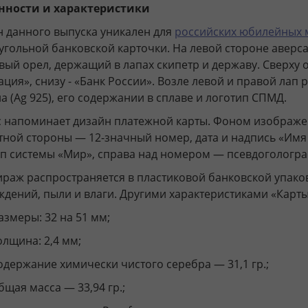
нности и характеристики
 данного выпуска уникален для
российских юбилейных 
гольной банковской карточки. На левой стороне аверса
вый орел, держащий в лапах скипетр и державу. Сверху 
ция», снизу - «Банк России». Возле левой и правой ла
а (Ag 925), его содержании в сплаве и логотип СПМД.
 напоминает дизайн платежной карты. Фоном изображен
ной стороны — 12-значный номер, дата и надпись «Имя
п системы «Мир», справа над номером — псевдогологр
ираж распространяется в пластиковой банковской упак
дений, пыли и влаги. Другими характеристиками «Карты
азмеры: 32 на 51 мм;
олщина: 2,4 мм;
одержание химически чистого серебра — 31,1 гр.;
бщая масса — 33,94 гр.;