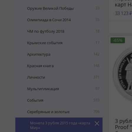
карт 
Оружие Великой Победы
33
плате
33 123 
РФ Ми
Олимпиада в Сочи 2014
55
(карта)
ЧМ по футболу 2018
18
-65%
Крымские события
17
Архитектура
142
Красная книга
148
Личности
371
Мультипликация
97
События
553
Серебряные и золотые
706
3 руб
Монета 3 рубля 2015 года «карта
Proof 
Мир»