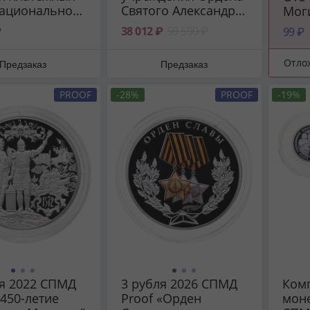
Национальной
Святого Александра
Мог
жной системы
Невского"
₽
38 012 ₽
59 590 ₽
99 ₽
р НСПК
Отло
Предзаказ
Предзаказ
PROOF
-28%
PROOF
-19%
ля 2022 СПМД
3 рубля 2026 СПМД
Комп
"450-летие
Proof «Орден
моне