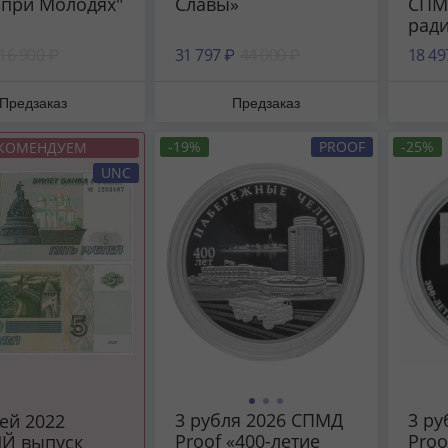
 при Молодях"
Славы»
СПМД
рад
хим
16 900 ₽
31 797 ₽
44 000 ₽
18 49
био
защ
Предзаказ
Предзаказ
-19%
PROOF
-25%
КОМЕНДУЕМ
UNC
3 рубля 2026 СПМД
3 ру
Proof «400-летие
Proo
Й выпуск