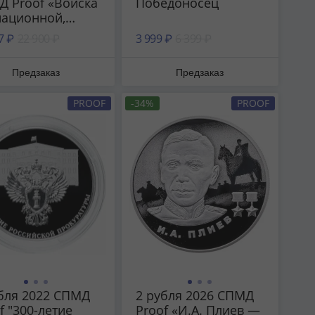
 Proof «Войска
Победоносец
иационной,
ической и
7 ₽
22 900 ₽
3 999 ₽
6 399 ₽
логической
иты»
Предзаказ
Предзаказ
PROOF
-34%
PROOF
бля 2022 СПМД
2 рубля 2026 СПМД
f "300-летие
Proof «И.А. Плиев —