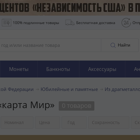
100% подлинные товары
Бесплатная доставка
Отп
Найти
Монеты
Банкноты
Аксессуары
Ан
кой Федерации
Юбилейные и памятные
Из драгметалл
 «карта Мир»
0 товаров
Номинал
Цена
Год
Сохранность
Ск