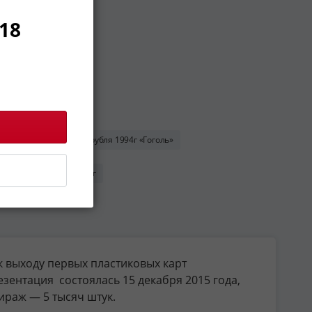
18
й 2004г «Углич»
2 рубля 1994г «Гоголь»
0г
100 рублей 2011г
 выходу первых пластиковых карт
ентация состоялась 15 декабря 2015 года,
ираж — 5 тысяч штук.