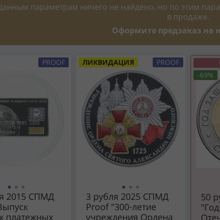
данным параметрам ничего не найдено, но по этим пара
в продаже.
Оформите предзаказ на н
PROOF
ЛИКВИДАЦИЯ
PROOF
-69%
ля 2015 СПМД
3 рубля 2025 СПМД
50 
Выпуск
Proof "300-летие
"Год
х платежных
учреждения Ордена
Отеч