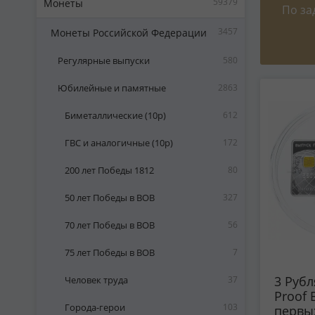
59379
Монеты
По за
3457
Монеты Российской Федерации
Регулярные выпуски
580
Юбилейные и памятные
2863
Биметаллические (10р)
612
ГВС и аналогичные (10р)
172
200 лет Победы 1812
80
50 лет Победы в ВОВ
327
70 лет Победы в ВОВ
56
75 лет Победы в ВОВ
7
3 Руб
Человек труда
37
Proof 
Города-герои
103
первы