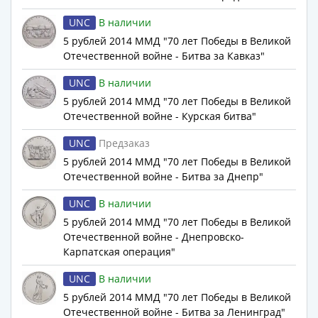
III
UNC
В наличии
(1505-­
5 рублей 2014 ММД "70 лет Победы в Великой
1533)
Отечественной войне - Битва за Кавказ"
Иван
III
UNC
В наличии
(1462-­
5 рублей 2014 ММД "70 лет Победы в Великой
1505)
Отечественной войне - Курская битва"
Василий
UNC
Предзаказ
II
5 рублей 2014 ММД "70 лет Победы в Великой
Темный
Отечественной войне - Битва за Днепр"
(1425-­
1462)
UNC
В наличии
Псков
5 рублей 2014 ММД "70 лет Победы в Великой
(1425-­
Отечественной войне - Днепровско-
1510)
Карпатская операция"
Новгород
UNC
В наличии
(1420-­
5 рублей 2014 ММД "70 лет Победы в Великой
1478)
Отечественной войне - Битва за Ленинград"