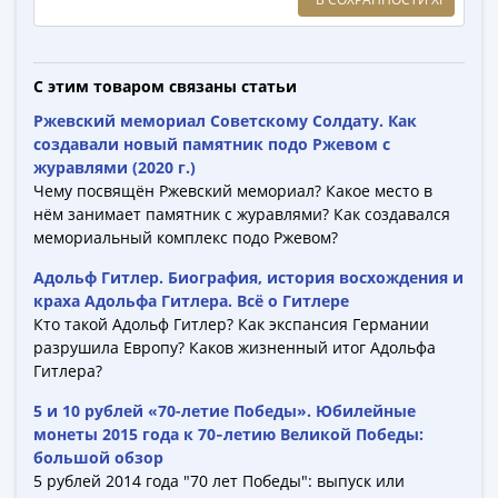
(1762-
1796)
Петр
С этим товаром связаны статьи
III
(1762-
Ржевский мемориал Советскому Солдату. Как
1762)
создавали новый памятник подо Ржевом с
Елизавета
журавлями (2020 г.)
Чему посвящён Ржевский мемориал? Какое место в
(1741-
нём занимает памятник с журавлями? Как создавался
1762)
мемориальный комплекс подо Ржевом?
Иоанн
Антонович
Адольф Гитлер. Биография, история восхождения и
(1740-
краха Адольфа Гитлера. Всё о Гитлере
Кто такой Адольф Гитлер? Как экспансия Германии
1741)
разрушила Европу? Каков жизненный итог Адольфа
Анна
Гитлера?
Иоанновна
(1730-
5 и 10 рублей «70-летие Победы». Юбилейные
1740)
монеты 2015 года к 70‑летию Великой Победы:
большой обзор
Петр
5 рублей 2014 года "70 лет Победы": выпуск или
II