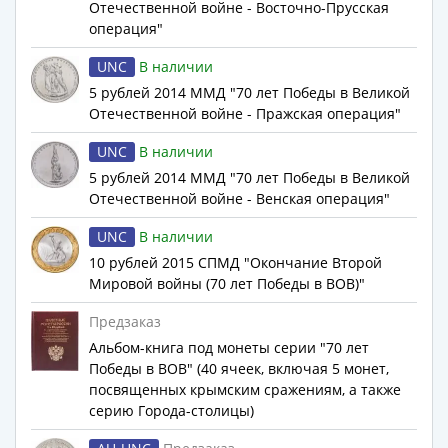
Отечественной войне - Восточно-Прусская
Римская
операция"
империя
Другие
UNC
В наличии
Приднестровье
5 рублей 2014 ММД "70 лет Победы в Великой
Украина
Отечественной войне - Пражская операция"
Монеты
UNC
В наличии
мира
5 рублей 2014 ММД "70 лет Победы в Великой
Австралия
Отечественной войне - Венская операция"
и
Океания
UNC
В наличии
Азия
10 рублей 2015 СПМД "Окончание Второй
Америка
Мировой войны (70 лет Победы в ВОВ)"
Африка
Предзаказ
Европа
Альбом-книга под монеты серии "70 лет
Другие
Победы в ВОВ" (40 ячеек, включая 5 монет,
страны
посвященных крымским сражениям, а также
Смешанные
серию Города-столицы)
лоты