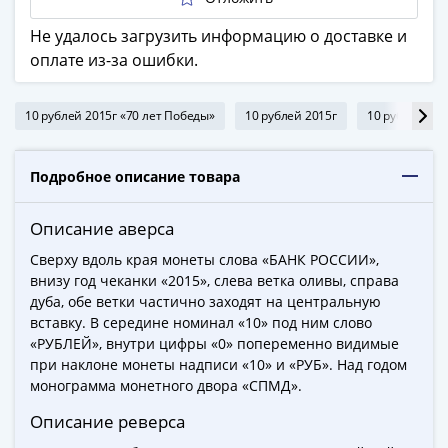
ЧМ
по
Не удалось загрузить информацию о доставке и
футболу
оплате из-за ошибки.
2018
Крымские
10 рублей 2015г «70 лет Победы»
10 рублей 2015г
10 рублей «П
события
Архитектура
Красная
Подробное описание товара
книга
Личности
Описание аверса
Мультипликация
Сверху вдоль края монеты слова «БАНК РОССИИ»,
События
внизу год чеканки «2015», слева ветка оливы, справа
Серебряные
дуба, обе ветки частично заходят на центральную
и
вставку. В середине номинал «10» под ним слово
золотые
«РУБЛЕЙ», внутри цифры «0» попеременно видимые
Города
при наклоне монеты надписи «10» и «РУБ». Над годом
трудовой
монограмма монетного двора «СПМД».
доблести
Описание реверса
Освобожденные