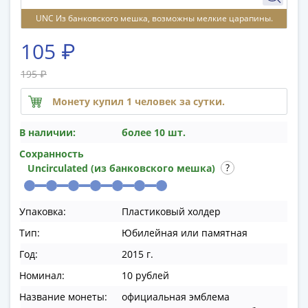
памятные
UNC Из банковского мешка, возможны мелкие царапины.
Биметаллические
(10р)
105 ₽
ГВС
и
195 ₽
аналогичные
Монету купил 1 человек за сутки.
(10р)
200
В наличии:
более 10 шт.
лет
Победы
Сохранность
Uncirculated (из банковского мешка)
1812
50
лет
Упаковка:
Пластиковый холдер
Победы
Тип:
Юбилейная или памятная
в
ВОВ
Год:
2015 г.
70
Номинал:
10 рублей
лет
Название монеты:
официальная эмблема
Победы