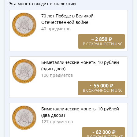
1894)
Эта монета входит в коллекции
Александр
II
70 лет Победе в Великой
(1854-
Отечественной войне
40 предметов
1881)
Николай
~ 2 850 ₽
I
В СОХРАННОСТИ UNC
(1826-
1855)
Биметаллические монеты 10 рублей
Александр
(один двор)
I
106 предметов
(1801-
~ 55 000 ₽
1825)
В СОХРАННОСТИ UNC
Павел
I
Биметаллические монеты 10 рублей
(1796-
(два двора)
1801)
127 предметов
Екатерина
II
~ 62 000 ₽
В СОХРАННОСТИ XF