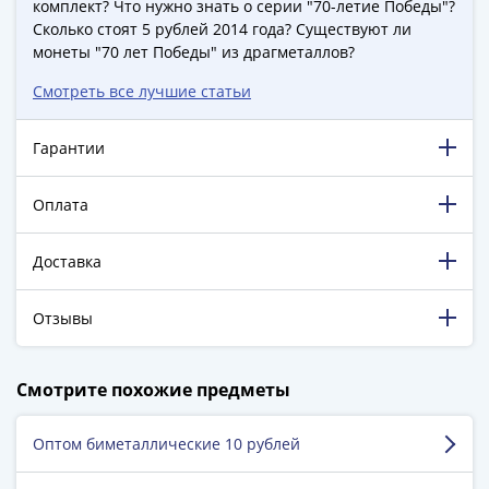
комплект? Что нужно знать о серии "70-летие Победы"?
(1727-
Сколько стоят 5 рублей 2014 года? Существуют ли
1729)
монеты "70 лет Победы" из драгметаллов?
Екатерина
Смотреть все лучшие статьи
I
(1725-
1727)
Гарантии
Петр
I
Оплата
(1700-
1725)
Доставка
Наборы
и
Отзывы
коллекции
Монеты
198 881 довольный клиент!
Древней
Смотрите похожие предметы
5 129 пятизвёздочных отзывов на Яндекс.Маркете.
Руси
Иван
Оптом биметаллические 10 рублей
Шекера Виталий
V
г. Москва