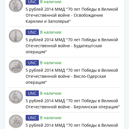
UNC
В наличии
Наборы
Другие
5 рублей 2014 ММД "70 лет Победы в Великой
Отечественной войне - Освобождение
ЕВРО
Карелии и Заполярья"
Германия
Евросоюз
UNC
В наличии
ФРГ
5 рублей 2014 ММД "70 лет Победы в Великой
ГДР
Отечественной войне - Будапештская
Третий
операция"
рейх
UNC
В наличии
Веймарская
5 рублей 2014 ММД "70 лет Победы в Великой
республика
Отечественной войне - Висло-Одерская
Нотгельды
операция"
Германская
империя
UNC
В наличии
Бавария
5 рублей 2014 ММД "70 лет Победы в Великой
Данциг
Отечественной войне - Берлинская операция"
Пруссия
UNC
В наличии
Саар
5 рублей 2014 ММД "70 лет Победы в Великой
Священная