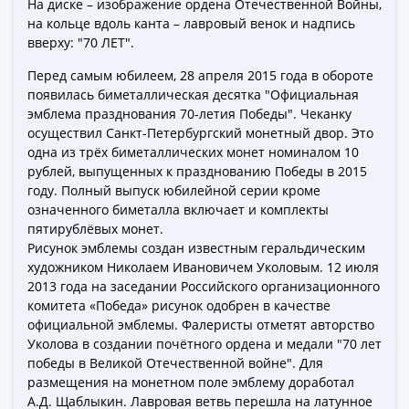
На диске – изображение ордена Отечественной Войны,
Города-
на кольце вдоль канта – лавровый венок и надпись
столицы
вверху: "70 ЛЕТ".
Европы
Наборы
Перед самым юбилеем, 28 апреля 2015 года в обороте
и
появилась биметаллическая десятка "Официальная
эмблема празднования 70-летия Победы". Чеканку
коллекции
осуществил Санкт-Петербургский монетный двор. Это
Монеты
одна из трёх биметаллических монет номиналом 10
СССР
рублей, выпущенных к празднованию Победы в 2015
и
году. Полный выпуск юбилейной серии кроме
РСФСР
означенного биметалла включает и комплекты
РСФСР
пятирублёвых монет.
и
Рисунок эмблемы создан известным геральдическим
художником Николаем Ивановичем Уколовым. 12 июля
СССР
2013 года на заседании Российского организационного
(1921-
комитета «Победа» рисунок одобрен в качестве
1958)
официальной эмблемы. Фалеристы отметят авторство
СССР
Уколова в создании почётного ордена и медали "70 лет
и
победы в Великой Отечественной войне". Для
ГКЧП
размещения на монетном поле эмблему доработал
(1961
А.Д. Щаблыкин. Лавровая ветвь перешла на латунное