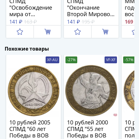
1918
СПМД
СПМД
ММД 
"Освобождение
"Окончание
годо
1919
мира от
Второй Мировой
восс
-
фашизма (70 лет
войны (70 лет
Крым
141 ₽
163 ₽
141 ₽
195 ₽
169 ₽
1920гг
Победы в ВОВ)"
Победы в ВОВ)"
- Кр
1921
1922
1923
Похожие товары
1924
-
XF-AU
-27%
VF-XF
-57%
1932
1934
1937
1938
1947
(1957)
1961
(по
10 рублей 2005
10 рублей 2000
10 р
Засько)
СПМД "60 лет
СПМД "55 лет
СПМД
1961
Победы в ВОВ
Победы в ВОВ
поле