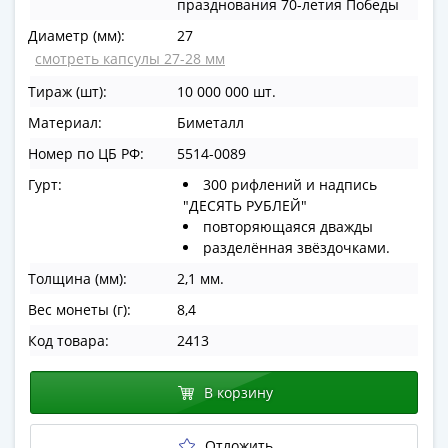
празднования 70-летия Победы
в
Диаметр (мм):
27
ВОВ
смотреть капсулы 27-28 мм
75
лет
Тираж (шт):
10 000 000 шт.
Победы
Материал:
Биметалл
в
Номер по ЦБ РФ:
5514-0089
ВОВ
Человек
Гурт:
300 рифлений и надпись
"ДЕСЯТЬ РУБЛЕЙ"
труда
повторяющаяся дважды
Города-
разделённая звёздочками.
герои
Оружие
Толщина (мм):
2,1 мм.
Великой
Вес монеты (г):
8,4
Победы
Код товара:
2413
Олимпиада
в
В корзину
Сочи
2014
Отложить