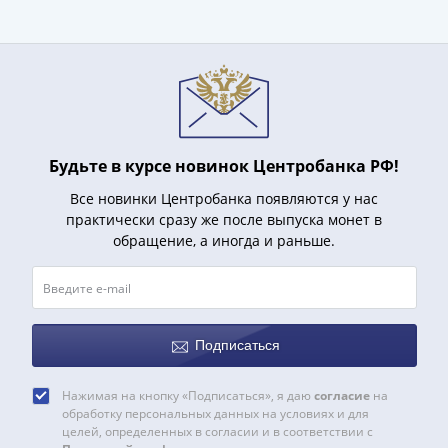
акции
Чеки
и
купоны
ВНЕШПОСЫЛТОРГ
Дорожные
Круизные
Будьте в курсе новинок Центробанка РФ!
Отрезные
Все новинки Центробанка появляются у нас
Отрезные
практически сразу же после выпуска монет в
(серия
обращение, а иногда и раньше.
Д)
Другие
Наборы
и
Подписаться
коллекции
Нажимая на кнопку «Подписаться», я даю
согласие
на
обработку персональных данных на условиях и для
целей, определенных в согласии и в соответствии с