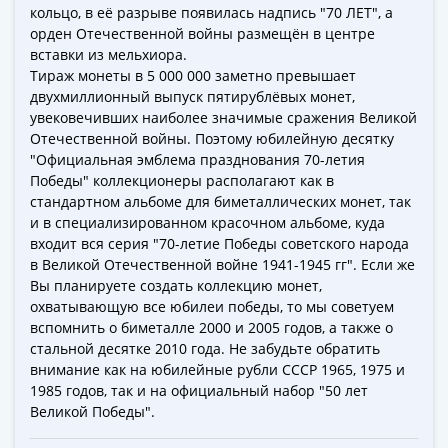
кольцо, в её разрыве появилась надпись "70 ЛЕТ", а
-
орден Отечественной войны размещён в центре
1991)
вставки из мельхиора.
Юбилейные
Тираж монеты в 5 000 000 заметно превышает
и
двухмиллионный выпуск пятирублёвых монет,
памятные
увековечивших наиболее значимые сражения Великой
Наборы
Отечественной войны. Поэтому юбилейную десятку
и
"Официальная эмблема празднования 70-летия
Победы" коллекционеры располагают как в
коллекции
стандартном альбоме для биметаллических монет, так
Монеты
и в специализированном красочном альбоме, куда
Российской
входит вся серия "70-летие Победы советского народа
империи
в Великой Отечественной войне 1941-1945 гг". Если же
Николай
Вы планируете создать коллекцию монет,
II
охватывающую все юбилеи победы, то мы советуем
(1894-
вспомнить о биметалле 2000 и 2005 годов, а также о
стальной десятке 2010 года. Не забудьте обратить
1917)
внимание как на юбилейные рубли СССР 1965, 1975 и
Александр
1985 годов, так и на официальный набор "50 лет
III
Великой Победы".
(1881-