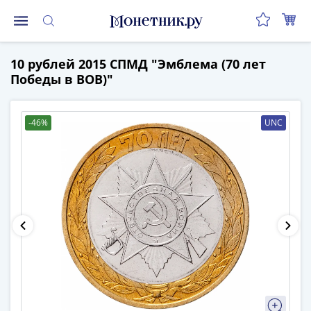
Монеты
10 рублей 2015 СПМД "Эмблема (70 лет
Монеты
Победы в ВОВ)"
Российской
Федерации
Регулярные
-46%
UNC
выпуски
до
реформы
(1992-
1993)
после
реформы
(1997-
нв)
Юбилейные
и