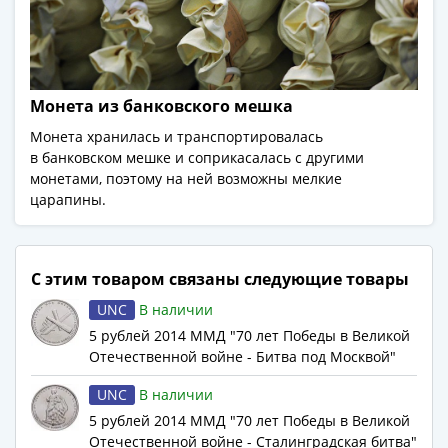
IV
Шуйский
(1606-­
1610)
Борис
Монета из банковского мешка
Годунов
Монета хранилась и транспортировалась
(1598-­
в банковском мешке и соприкасалась с другими
1605)
монетами, поэтому на ней возможны мелкие
Фёдор
царапины.
I
Иванович
(1584-­
С этим товаром связаны следующие товары
1598)
UNC
В наличии
Иван
5 рублей 2014 ММД "70 лет Победы в Великой
IV
Отечественной войне - Битва под Москвой"
Грозный
(1533-
UNC
В наличии
1584)
5 рублей 2014 ММД "70 лет Победы в Великой
Василий
Отечественной войне - Сталинградская битва"