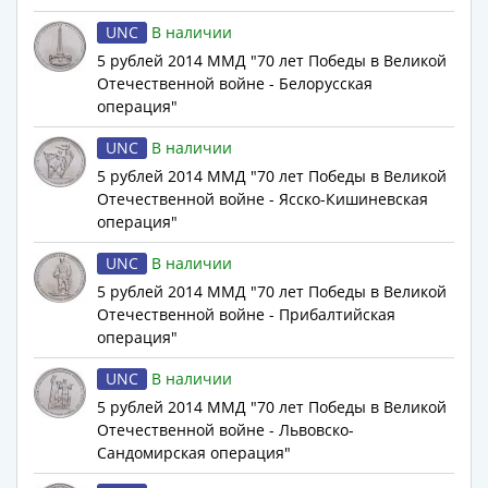
Нижегородско-
Суздальское
UNC
В наличии
княжество
5 рублей 2014 ММД "70 лет Победы в Великой
(1383-
Отечественной войне - Белорусская
1431)
операция"
США
UNC
В наличии
Регулярные
5 рублей 2014 ММД "70 лет Победы в Великой
выпуски
Отечественной войне - Ясско-Кишиневская
Доллары
операция"
Сакагавеи
(индианка)
UNC
В наличии
Доллары
5 рублей 2014 ММД "70 лет Победы в Великой
инновации
Отечественной войне - Прибалтийская
операция"
Президентские
доллары
UNC
В наличии
Квотеры
5 рублей 2014 ММД "70 лет Победы в Великой
(парки)
Отечественной войне - Львовско-
Квотеры
Сандомирская операция"
(штаты)