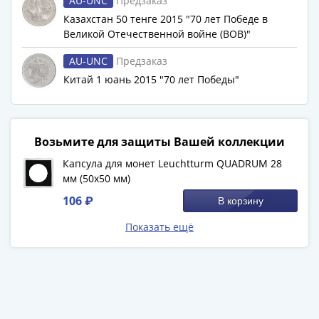
Антика
AU-UNC
Предзаказ
и
Казахстан 50 тенге 2015 "70 лет Победе в
средневековье
Великой Отечественной войне (ВОВ)"
Древняя
AU-UNC
Предзаказ
Греция
Китай 1 юань 2015 "70 лет Победы"
Древний
Рим
Византия
Золотая
Возьмите для защиты Вашей коллекции
Орда
Капсула для монет Leuchtturm QUADRUM 28
Крымское
мм (50х50 мм)
ханство
106 ₽
В корзину
Речь
Посполитая
Показать ещё
Священная
Римская
империя
Другие
Банкноты