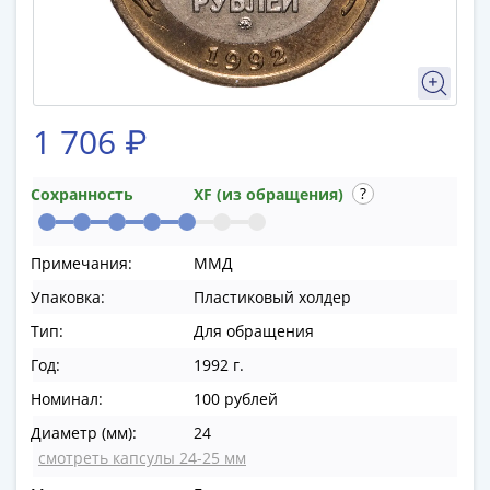
памятные
Биметаллические
(10р)
ГВС
и
1 706 ₽
аналогичные
(10р)
200
Сохранность
XF (из обращения)
лет
Победы
Примечания:
ММД
1812
50
Упаковка:
Пластиковый холдер
лет
Тип:
Для обращения
Победы
Год:
1992 г.
в
Номинал:
100 рублей
ВОВ
70
Диаметр (мм):
24
лет
смотреть капсулы 24-25 мм
Победы