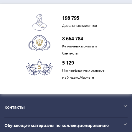
IV
Шуйский
(1606-­
198 795
1610)
Довольных клиентов
Борис
Годунов
8 664 784
(1598-­
Купленных монеты и
1605)
банкноты
Фёдор
5 129
I
Пятизвёздочных отзывов
Иванович
на Яндекс.Маркете
(1584-­
1598)
Иван
IV
Контакты
Грозный
(1533-
1584)
Обучающие материалы по коллекционированию
Василий