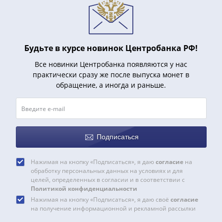
и
Петр
I
(1682-
1717)
Будьте в курсе новинок Центробанка РФ!
Федор
Все новинки Центробанка появляются у нас
III
практически сразу же после выпуска монет в
Алексеевич
обращение, а иногда и раньше.
(1676-
1682)
Алексей
Михайлович
Подписаться
(1645-
1676)
Нажимая на кнопку «Подписаться», я даю
согласие
на
Михаил
обработку персональных данных на условиях и для
Федорович
целей, определенных в согласии и в соответствии с
Политикой конфиденциальности
(1613-
Нажимая на кнопку «Подписаться», я даю своё
согласие
1645)
на получение информационной и рекламной рассылки
Василий