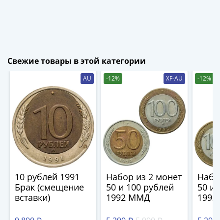
1894)
Александр
II
(1854-
1881)
Николай
Свежие товары в этой категории
I
AU
-12%
XF-AU
-12%
(1826-
1855)
Александр
I
(1801-
1825)
Павел
I
10 рублей 1991
Набор из 2 монет
Набо
(1796-
Брак (смещение
50 и 100 рублей
50 и 
1801)
вставки)
1992 ММД
1992
Екатерина
II