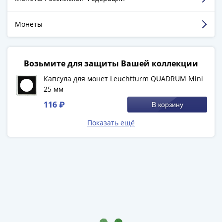
Города-
столицы
Смотреть больше отзывов
Монеты
Европы
Наборы
и
Возьмите для защиты Вашей коллекции
коллекции
Монеты
Капсула для монет Leuchtturm QUADRUM Mini
СССР
25 мм
и
116 ₽
В корзину
РСФСР
РСФСР
Показать ещё
и
СССР
(1921-
1958)
СССР
и
ГКЧП
(1961