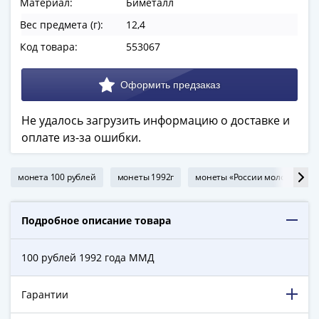
Материал:
Биметалл
в
Вес предмета (г):
12,4
ВОВ
75
Код товара:
553067
лет
Победы
в
ВОВ
Не удалось загрузить информацию о доставке и
Человек
оплате из-за ошибки.
труда
Города-
монета 100 рублей
монеты 1992г
монеты «России молодой» 199
герои
Оружие
Великой
Подробное описание товара
Победы
Олимпиада
100 рублей 1992 года ММД
в
Сочи
Гарантии
2014