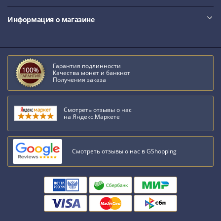
III
(1505-­
Информация о магазине
1533)
Иван
III
Гарантия подлинности
(1462-­
Качества монет и банкнот
1505)
Получения заказа
Василий
II
Смотреть отзывы о нас
Темный
на Яндекс.Маркете
(1425-­
1462)
Псков
Смотреть отзывы о нас в GShopping
(1425-­
1510)
Новгород
(1420-­
1478)