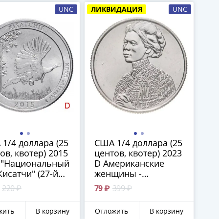
UNC
ЛИКВИДАЦИЯ
UNC
1/4 доллара (25
США 1/4 доллара (25
ов, квотер) 2015
центов, квотер) 2023
 "Национальный
D Американские
Кисатчи" (27-й
женщины -
), знак
Журналистка
220 ₽
79 ₽
399 ₽
тного двора:
Джовита Идар (9-я)
- Денвер
жить
В корзину
Отложить
В корзину