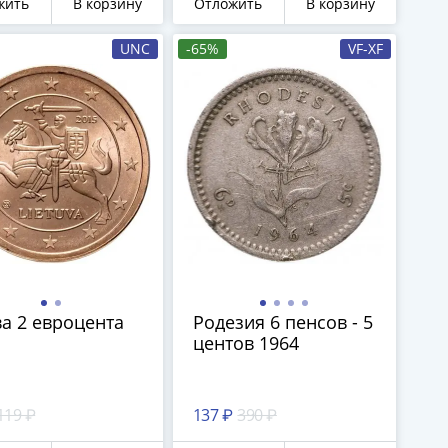
жить
В корзину
Отложить
В корзину
UNC
-65%
VF-XF
а 2 евроцента
Родезия 6 пенсов - 5
центов 1964
119 ₽
137 ₽
390 ₽