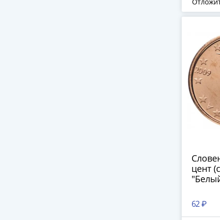
Отложи
Словен
цент (
"Белый
62 ₽