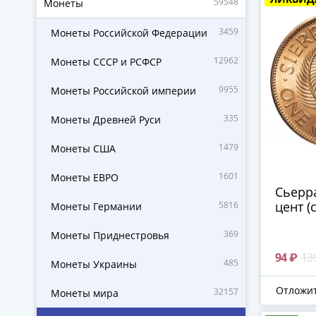
59548
Монеты
3459
Монеты Российской Федерации
12962
Монеты СССР и РСФСР
9955
Монеты Российской империи
335
Монеты Древней Руси
1479
Монеты США
1601
Монеты ЕВРО
Сьерр
цент (
5816
Монеты Германии
369
Монеты Приднестровья
94 ₽
13
485
Монеты Украины
Отложи
32157
Монеты мира