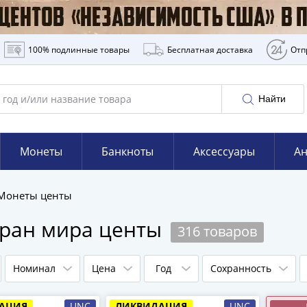
100% подлинные товары
Бесплатная доставка
Отп
Найти
Монеты
Банкноты
Аксессуары
Ан
Монеты центы
тран мира центы
316 товаров
Номинал
Цена
Год
Сохранность
АЦИЯ
UNC
ЛИКВИДАЦИЯ
UNC