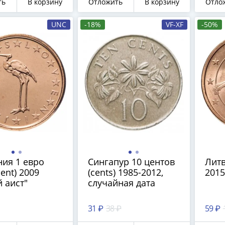
ть
В корзину
Отложить
В корзину
Отло
UNC
-18%
VF-XF
-50%
ия 1 евро
Сингапур 10 центов
Литв
cent) 2009
(cents) 1985-2012,
2015
 аист"
случайная дата
31 ₽
38 ₽
59 ₽