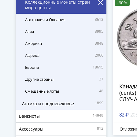
Коллекционные монеты стран
-60%
мира центы
Австралия и Океания
3613
Азия
3995
Америка
3848
Африка
2066
Европа
18615
Другие страны
27
Канада
Смешанные лоты
48
(cents)
СЛУЧ
1899
Антика и средневековье
82 ₽
20
14949
Банкноты
812
Аксессуары
Отложи