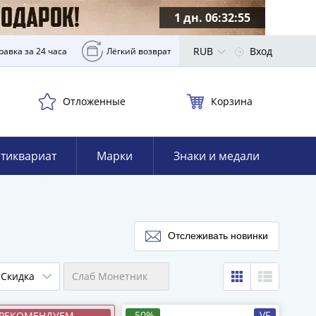
1 дн. 06:32:54
RUB
Вход
равка за 24 часа
Лёгкий возврат
Отложенные
Корзина
тиквариат
Марки
Знаки и медали
Отслеживать новинки
Скидка
Слаб Монетник
-50%
VF
РЕКОМЕНДУЕМ