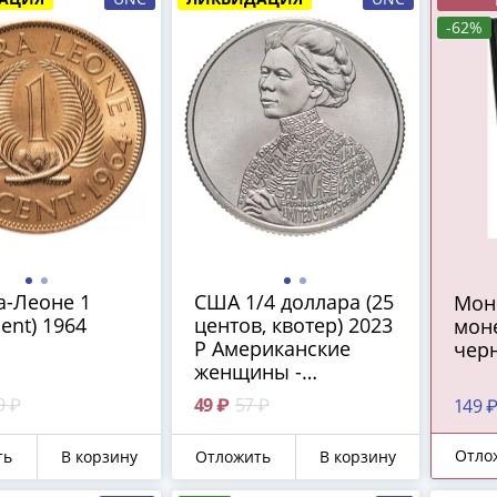
-62%
а-Леоне 1
США 1/4 доллара (25
Мон
cent) 1964
центов, квотер) 2023
мон
P Американские
чер
женщины -
Журналистка
9 ₽
49 ₽
57 ₽
149 
Джовита Идар (9-я)
Отло
ть
В корзину
Отложить
В корзину