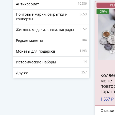
16586
Антиквариат
РЕ
-29%
Почтовые марки, открытки и
3653
конверты
3552
Жетоны, медали, знаки, награды
104
Редкие монеты
1193
Монеты для подарков
14
Исторические наборы
357
Другое
Колле
монет 
повтор
Гаран
каждо
1 557 ₽
сереб
1930 г
Отложи
Росси