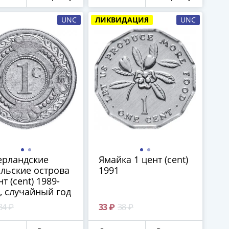
UNC
ЛИКВИДАЦИЯ
UNC
ерландские
Ямайка 1 цент (cent)
льские острова
1991
нт (cent) 1989-
, случайный год
84 ₽
33 ₽
38 ₽