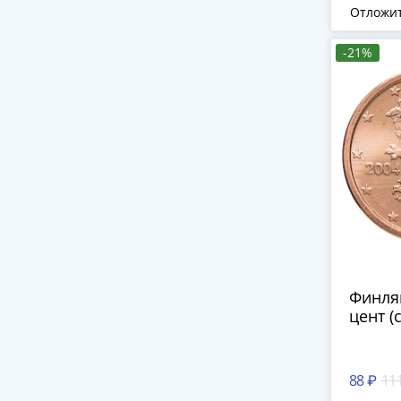
Отложи
-21%
Финля
цент (
88 ₽
11