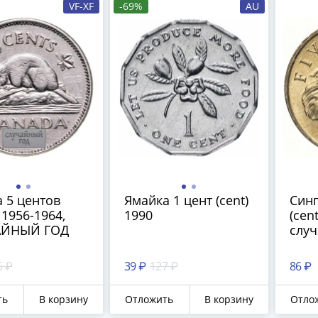
VF-XF
-69%
AU
 5 центов
Ямайка 1 цент (cent)
Синг
 1956-1964,
1990
(cen
АЙНЫЙ ГОД
случ
5 ₽
39 ₽
127 ₽
86 ₽
ть
В корзину
Отложить
В корзину
Отло