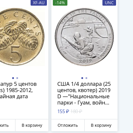
XF-AU
-14%
UNC
апур 5 центов
США 1/4 доллара (25
ts) 1985-2012,
центов, квотер) 2019
айная дата
D —"Национальные
парки - Гуам, война
на Тихом океане"
155 ₽
180 ₽
(48-й парк), знак
монетного двора D -
жить
В корзину
Отложить
В корзину
Денвер