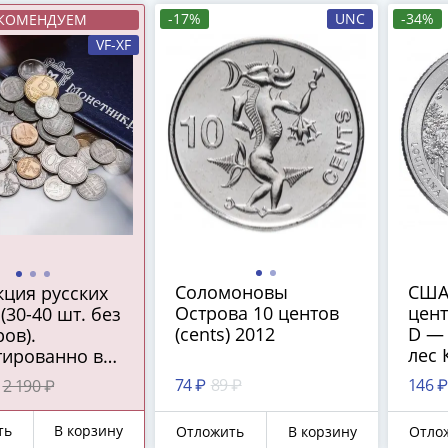
-17%
UNC
-34%
КОМЕНДУЕМ
VF-XF
Соломоновы
США 
кция русских
Острова 10 центов
цент
(30-40 шт. без
(cents) 2012
D —
ов).
лес 
тированно в
парк
м наборе:
74 ₽
89 ₽
146 ₽
2 190 ₽
моне
ро СССР 1922-
"D" 
г. или
ть
В корзину
Отложить
В корзину
Отло
йской