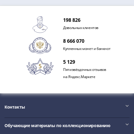
IV
Шуйский
(1606-­
198 826
1610)
Довольных клиентов
Борис
Годунов
8 666 070
(1598-­
Купленных монет и банкнот
1605)
Фёдор
5 129
I
Пятизвёздочных отзывов
Иванович
на Яндекс.Маркете
(1584-­
1598)
Иван
IV
Контакты
Грозный
(1533-
1584)
Обучающие материалы по коллекционированию
Василий