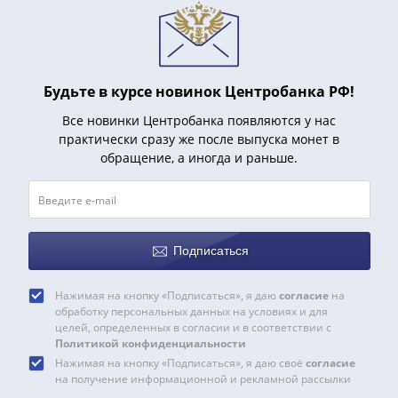
и
Петр
I
(1682-
1717)
Будьте в курсе новинок Центробанка РФ!
Федор
Все новинки Центробанка появляются у нас
III
практически сразу же после выпуска монет в
Алексеевич
обращение, а иногда и раньше.
(1676-
1682)
Алексей
Михайлович
Подписаться
(1645-
1676)
Нажимая на кнопку «Подписаться», я даю
согласие
на
Михаил
обработку персональных данных на условиях и для
Федорович
целей, определенных в согласии и в соответствии с
(1613-
Политикой конфиденциальности
1645)
Нажимая на кнопку «Подписаться», я даю своё
согласие
на получение информационной и рекламной рассылки
Василий