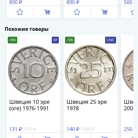
Кристина
(Шведская
890 ₽
890 ₽
500 ₽
(1762-
(Шведская
оккупация Риги)
1796)
оккупация Риги)
Петр
III
Похожие товары
(1762-
1762)
-6%
XF
-5%
UNC
Елизавета
(1741-
1762)
Иоанн
Антонович
(1740-
1741)
Анна
Швеция 10 эре
Швеция 25 эре
Швец
Иоанновна
(ore) 1976-1991
1978
2003
(1730-
1740)
Петр
131 ₽
139 ₽
140 ₽
148 ₽
250 ₽
II