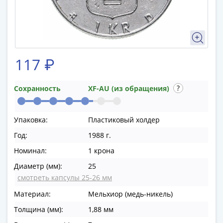
памятные
Биметаллические
(10р)
ГВС
и
117 ₽
аналогичные
(10р)
200
Сохранность
XF-AU (из обращения)
лет
Победы
Упаковка:
Пластиковый холдер
1812
50
Год:
1988 г.
лет
Номинал:
1 крона
Победы
Диаметр (мм):
25
в
смотреть капсулы 25-26 мм
ВОВ
Материал:
Мельхиор (медь-никель)
70
лет
Толщина (мм):
1,88 мм
Победы