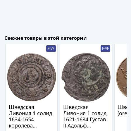
1894)
Александр
II
(1854-
1881)
Николай
Свежие товары в этой категории
I
F-VF
F-VF
(1826-
1855)
Александр
I
(1801-
1825)
Павел
I
(1796-
Шведская
Шведская
Швец
1801)
Ливония 1 солид
Ливония 1 солид
(ore)
1634-1654
1621-1634 Густав
Екатерина
королева
II Адольф
II