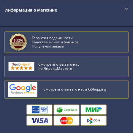
III
Информация о магазине
(1505-­
1533)
Иван
III
Гарантия подлинности
(1462-­
Качества монет и банкнот
Получения заказа
1505)
Василий
II
Смотреть отзывы о нас
Темный
на Яндекс.Маркете
(1425-­
1462)
Смотреть отзывы о нас в GShopping
Псков
(1425-­
1510)
Новгород
(1420-­
1478)