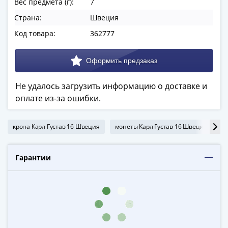
Вес предмета (г):
7
в
Страна:
Швеция
ВОВ
75
Код товара:
362777
лет
Победы
в
ВОВ
Не удалось загрузить информацию о доставке и
Человек
оплате из-за ошибки.
труда
Города-
крона Карл Густав 16 Швеция
монеты Карл Густав 16 Швеция
1
герои
Оружие
Великой
Гарантии
Победы
Олимпиада
в
Сочи
2014