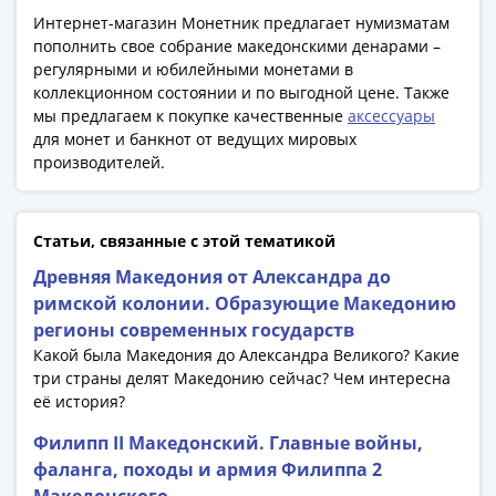
Антика
Интернет-магазин Монетник предлагает нумизматам
и
пополнить свое собрание македонскими денарами –
средневековье
регулярными и юбилейными монетами в
Древняя
коллекционном состоянии и по выгодной цене. Также
Греция
мы предлагаем к покупке качественные
аксессуары
Древний
для монет и банкнот от ведущих мировых
Рим
производителей.
Византия
Золотая
Орда
Статьи, связанные с этой тематикой
Крымское
Древняя Македония от Александра до
ханство
римской колонии. Образующие Македонию
Речь
регионы современных государств
Посполитая
Какой была Македония до Александра Великого? Какие
Священная
три страны делят Македонию сейчас? Чем интересна
Римская
её история?
империя
Филипп II Македонский. Главные войны,
Другие
фаланга, походы и армия Филиппа 2
Банкноты