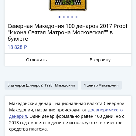
Наборы
Другие
ЕВРО
Германия
Северная Македония 100 денаров 2017 Proof
Евросоюз
"Икона Святая Матрона Московская"" в
буклете
ФРГ
ГДР
18 828 ₽
Третий
Отложить
В корзину
рейх
Веймарская
республика
Нотгельды
5 денаров (динаров) 1995г Македония
1 денар Македония
Германская
империя
Македонский денар - национальная валюта Северной
Бавария
Македонии, название происходит от
древнеримского
Данциг
денария
. Один денар формально равен 100 дени, но с
Пруссия
2013 года монеты в дени не используются в качестве
Саар
средства платежа.
Священная