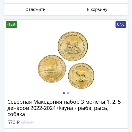
-
Отложить
В корзину
1991)
Юбилейные
-12%
UNC
и
памятные
Наборы
и
коллекции
Монеты
Российской
империи
Николай
II
(1894-
Северная Македония набор 3 монеты 1, 2, 5
1917)
денаров 2022-2024 Фауна - рыба, рысь,
Александр
собака
III
570 ₽
650 ₽
(1881-