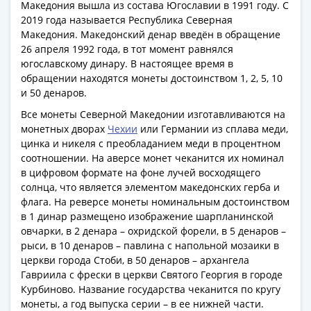
Македония вышла из состава Югославии в 1991 году. С
Римская
2019 года называется Республика Северная
империя
Македония. Македонский денар введён в обращение
Другие
26 апреля 1992 года, в тот момент равнялся
Приднестровье
югославскому динару. В настоящее время в
Украина
обращении находятся монеты достоинством 1, 2, 5, 10
и 50 денаров.
Монеты
мира
Все монеты Северной Македонии изготавливаются на
Австралия
монетных дворах
Чехии
или Германии из сплава меди,
и
цинка и никеля с преобладанием меди в процентном
соотношении. На аверсе монет чеканится их номинал
Океания
в цифровом формате на фоне лучей восходящего
Азия
солнца, что является элементом македонских герба и
Америка
флага. На реверсе монеты номинальным достоинством
Африка
в 1 динар размещено изображение шарпланинской
Европа
овчарки, в 2 денара – охридской форели, в 5 денаров –
Другие
рыси, в 10 денаров – павлина с напольной мозаики в
страны
церкви города Стоби, в 50 денаров – архангела
Гавриила с фрески в церкви Святого Георгия в городе
Смешанные
Курбиново. Название государства чеканится по кругу
лоты
монеты, а год выпуска серии – в ее нижней части.