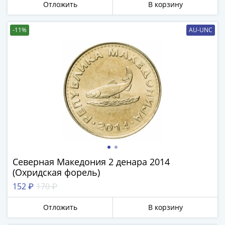
1894)
Отложить
В корзину
Александр
II
-11%
AU-UNC
(1854-
1881)
Николай
I
(1826-
1855)
Александр
I
(1801-
1825)
Павел
Северная Македония 2 денара 2014
I
(Охридская форель)
(1796-
152 ₽
170 ₽
1801)
Екатерина
Отложить
В корзину
II