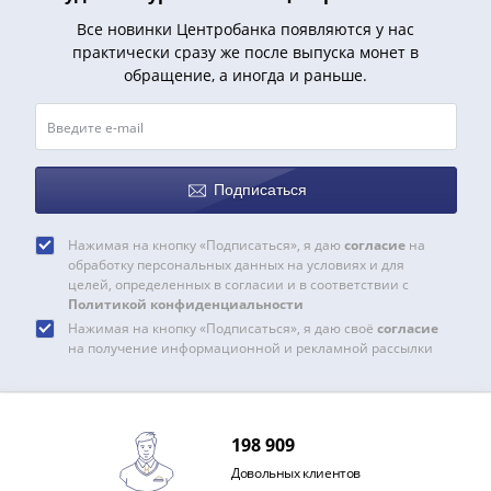
1991
Все новинки Центробанка появляются у нас
Гражданская
практически сразу же после выпуска монет в
война
обращение, а иногда и раньше.
Банкноты
царской
России
Частные
выпуски
Подписаться
Банкноты
с
Нажимая на кнопку «Подписаться», я даю
согласие
на
обработку персональных данных на условиях и для
красивыми
целей, определенных в согласии и в соответствии с
номерами
Политикой конфиденциальности
Лотерейные
Нажимая на кнопку «Подписаться», я даю своё
согласие
билеты
на получение информационной и рекламной рассылки
Евросувенир
"0
евро"
198 909
Облигации
Довольных клиентов
и