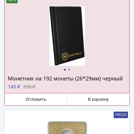
(1727-
1729)
Екатерина
I
(1725-
1727)
Петр
I
(1700-
1725)
Наборы
Монетник на 192 монеты (26*29мм) черный
и
149 ₽
390 ₽
коллекции
Монеты
Отложить
В корзину
Древней
Руси
PROOF
Иван
V