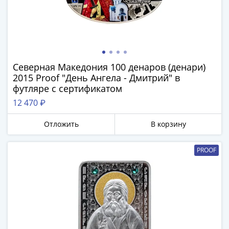
III
(1505-­
1533)
Иван
III
Северная Македония 100 денаров (денари)
(1462-­
2015 Proof "День Ангела - Дмитрий" в
1505)
футляре с сертификатом
Василий
12 470 ₽
II
Темный
Отложить
В корзину
(1425-­
1462)
PROOF
Псков
(1425-­
1510)
Новгород
(1420-­
1478)