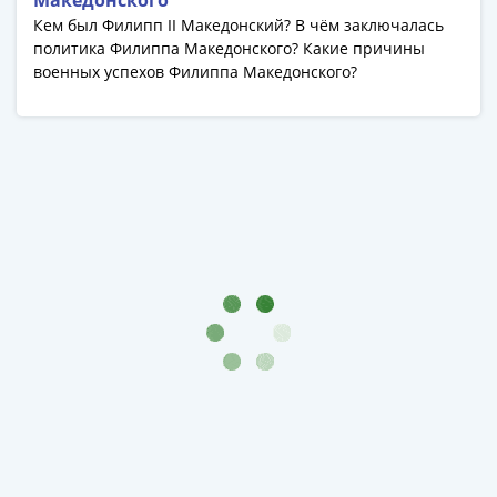
Македонского
Банкноты
Кем был Филипп II Македонский? В чём заключалась
РФ
политика Филиппа Македонского? Какие причины
1992
военных успехов Филиппа Македонского?
1993
1994
1995
1997
2001
2004
2010
2017
2022-
2025
Памятные
Банкноты
мира
Австралия
и
Океания