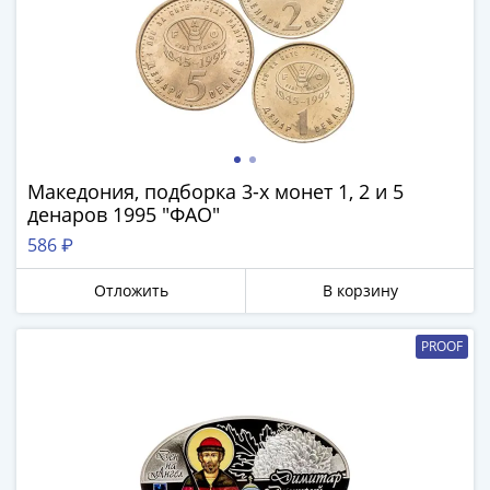
IV
Шуйский
(1606-­
1610)
Борис
Годунов
(1598-­
Македония, подборка 3-х монет 1, 2 и 5
1605)
денаров 1995 "ФАО"
Фёдор
I
586 ₽
Иванович
Отложить
В корзину
(1584-­
1598)
PROOF
Иван
IV
Грозный
(1533-
1584)
Василий