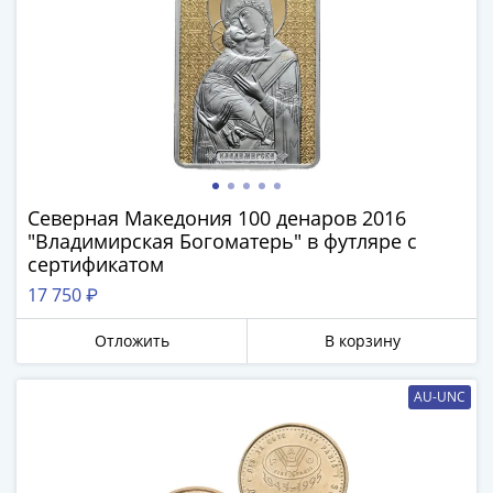
и
Петр
I
(1682-
1717)
Федор
III
Алексеевич
(1676-
Северная Македония 100 денаров 2016
1682)
"Владимирская Богоматерь" в футляре с
сертификатом
Алексей
Михайлович
17 750 ₽
(1645-
Отложить
В корзину
1676)
Михаил
Федорович
AU-UNC
(1613-
1645)
Василий