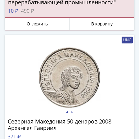
ЧМ
перерабатывающей промышленности"
по
10 ₽
490 ₽
футболу
2018
Отложить
В корзину
Крымские
события
UNC
Архитектура
Красная
книга
Личности
Мультипликация
События
Серебряные
и
золотые
Города
трудовой
Северная Македония 50 денаров 2008
доблести
Архангел Гавриил
Освобожденные
371 ₽