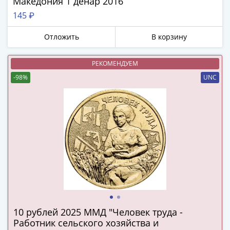
Македония 1 денар 2016
в
145 ₽
ВОВ
75
Отложить
В корзину
лет
Победы
РЕКОМЕНДУЕМ
в
-98%
UNC
ВОВ
Человек
труда
Города-
герои
Оружие
Великой
Победы
Олимпиада
в
Сочи
10 рублей 2025 ММД "Человек труда -
2014
Работник сельского хозяйства и