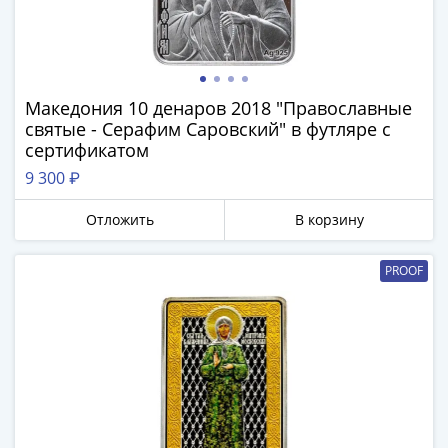
Нижегородско-
Суздальское
княжество
(1383-
1431)
Македония 10 денаров 2018 "Православные
США
святые - Серафим Саровский" в футляре с
Регулярные
сертификатом
выпуски
9 300 ₽
Доллары
Сакагавеи
Отложить
В корзину
(индианка)
Доллары
PROOF
инновации
Президентские
доллары
Квотеры
(парки)
Квотеры
(штаты)