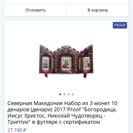
Города-
столицы
Отложить
В корзину
Европы
Наборы
PROOF
и
коллекции
Монеты
СССР
и
РСФСР
РСФСР
и
СССР
(1921-
1958)
Северная Македония Набор из 3 монет 10
денаров (денари) 2017 Proof "Богородица,
СССР
Иисус Христос, Николай Чудотворец -
и
Триптих" в футляре с сертификатом
ГКЧП
27 740 ₽
(1961