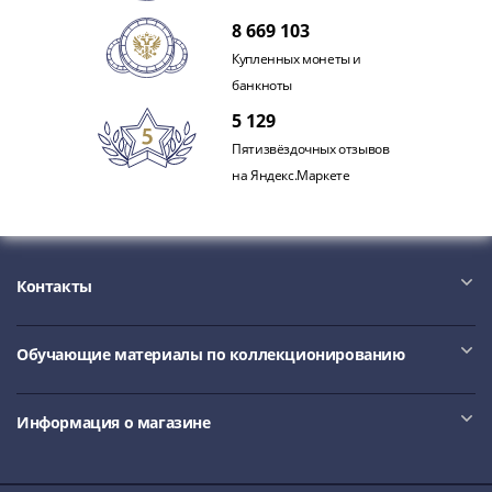
акции
8 669 103
Чеки
Купленных монеты и
и
банкноты
купоны
5 129
ВНЕШПОСЫЛТОРГ
Дорожные
Пятизвёздочных отзывов
Круизные
на Яндекс.Маркете
Отрезные
Отрезные
(серия
Д)
Контакты
Другие
Наборы
Обучающие материалы по коллекционированию
и
коллекции
Информация о магазине