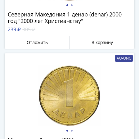
памятные
Биметаллические
Северная Македония 1 денар (denar) 2000
(10р)
год "2000 лет Христианству"
ГВС
239 ₽
305 ₽
и
аналогичные
Отложить
В корзину
(10р)
200
AU-UNC
лет
Победы
1812
50
лет
Победы
в
ВОВ
70
лет
Победы