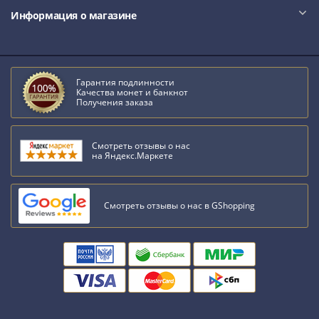
III
Информация о магазине
(1505-­
1533)
Иван
III
Гарантия подлинности
Качества монет и банкнот
(1462-­
Получения заказа
1505)
Василий
Смотреть отзывы о нас
II
на Яндекс.Маркете
Темный
(1425-­
1462)
Смотреть отзывы о нас в GShopping
Псков
(1425-­
1510)
Новгород
(1420-­
1478)