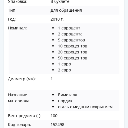
Упаковка:
В буклете
в
Тип:
Для обращения
ВОВ
75
Год:
2010 г.
лет
Номинал:
1 евроцент
Победы
2 евроцента
в
5 евроцентов
ВОВ
10 евроцентов
20 евроцентов
Человек
50 евроцентов
труда
1 евро
Города-
2 евро
герои
Диаметр (мм):
1
Оружие
Великой
Победы
Название
Биметалл
Олимпиада
материала:
нордик
сталь с медным покрытием
в
Сочи
Вес предмета (г):
100
2014
Код товара:
152498