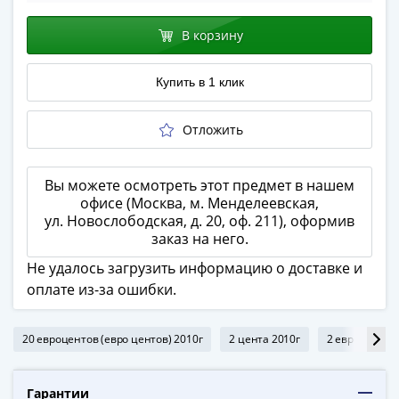
ЧМ
по
В корзину
футболу
2018
Купить в 1 клик
Крымские
события
Архитектура
Отложить
Красная
книга
Вы можете осмотреть этот предмет в нашем
Личности
офисе (Москва, м. Менделеевская,
Мультипликация
ул. Новослободская, д. 20, оф. 211), оформив
События
заказ на него.
Серебряные
Не удалось загрузить информацию о доставке и
и
оплате из-за ошибки.
золотые
Города
20 евроцентов (евро центов) 2010г
2 цента 2010г
2 евро 2010г
трудовой
доблести
Освобожденные
Гарантии