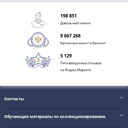
IV
Шуйский
198 851
(1606-­
1610)
Довольный клиент
Борис
8 667 268
Годунов
(1598-­
Купленных монет и банкнот
1605)
5 129
Фёдор
Пятизвёздочных отзывов
I
на Яндекс.Маркете
Иванович
(1584-­
1598)
Иван
IV
Контакты
Грозный
(1533-
Обучающие материалы по коллекционированию
1584)
Василий