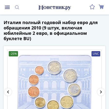
Монеты
Италия полный годовой набор евро для
Монеты
обращения 2010 (9 штук, включая
Российской
юбилейные 2 евро, в официальном
Федерации
буклете BU)
Регулярные
выпуски
до
-26%
UNC
реформы
(1992-
1993)
после
реформы
(1997-
нв)
Юбилейные
и