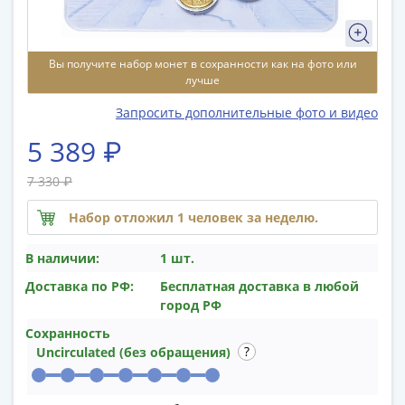
памятные
Биметаллические
(10р)
Вы получите набор монет в сохранности как на фото или
ГВС
лучше
и
Запросить дополнительные фото и видео
аналогичные
(10р)
5 389 ₽
200
лет
7 330 ₽
Победы
Набор отложил 1 человек за неделю.
1812
50
В наличии:
1 шт.
лет
Доставка по РФ:
Бесплатная доставка в любой
Победы
город РФ
в
ВОВ
Сохранность
Uncirculated (без обращения)
70
лет
Победы