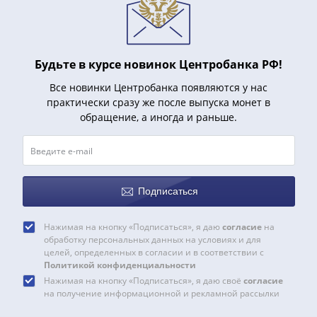
и
Петр
I
(1682-
Будьте в курсе новинок Центробанка РФ!
1717)
Федор
Все новинки Центробанка появляются у нас
III
практически сразу же после выпуска монет в
обращение, а иногда и раньше.
Алексеевич
(1676-
1682)
Алексей
Михайлович
Подписаться
(1645-
1676)
Нажимая на кнопку «Подписаться», я даю
согласие
на
Михаил
обработку персональных данных на условиях и для
целей, определенных в согласии и в соответствии с
Федорович
Политикой конфиденциальности
(1613-
Нажимая на кнопку «Подписаться», я даю своё
согласие
1645)
на получение информационной и рекламной рассылки
Василий