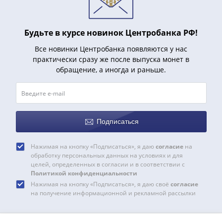
и
Петр
I
Будьте в курсе новинок Центробанка РФ!
(1682-
1717)
Все новинки Центробанка появляются у нас
Федор
практически сразу же после выпуска монет в
обращение, а иногда и раньше.
III
Алексеевич
(1676-
1682)
Алексей
Подписаться
Михайлович
(1645-
Нажимая на кнопку «Подписаться», я даю
согласие
на
1676)
обработку персональных данных на условиях и для
целей, определенных в согласии и в соответствии с
Михаил
Политикой конфиденциальности
Федорович
Нажимая на кнопку «Подписаться», я даю своё
согласие
(1613-
на получение информационной и рекламной рассылки
1645)
Василий