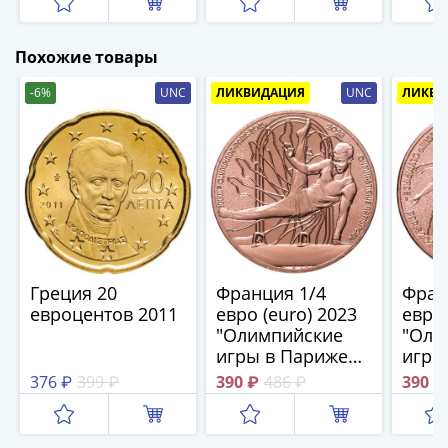
(1762-
1796)
Петр
Похожие товары
III
-6%
UNC
ЛИКВИДАЦИЯ
UNC
ЛИКВИ
(1762-
1762)
Елизавета
(1741-
1762)
Иоанн
Антонович
(1740-
Греция 20
Франция 1/4
Фран
1741)
евроцентов 2011
евро (euro) 2023
евро 
Анна
"Олимпийские
"Оли
Иоанновна
игры в Париже
игры
(1730-
2024 -
2024 
376 ₽
399 ₽
390 ₽
486 ₽
390 ₽
1740)
Спортивная
данс
Петр
гимнастика"
II