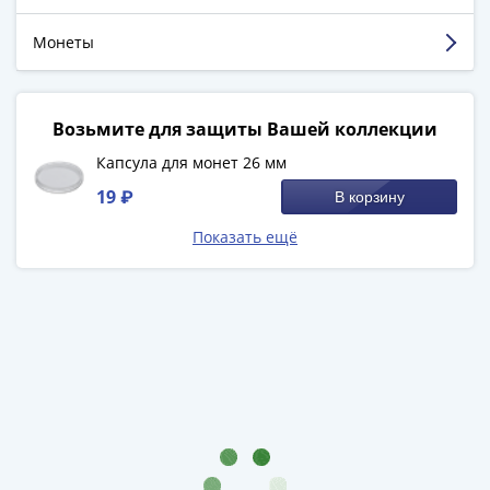
Города-
столицы
Монеты
Европы
Смотреть больше отзывов
Наборы
и
Возьмите для защиты Вашей коллекции
коллекции
Капсула для монет 26 мм
Монеты
СССР
19 ₽
В корзину
и
Показать ещё
РСФСР
РСФСР
и
СССР
(1921-
1958)
СССР
и
ГКЧП
(1961