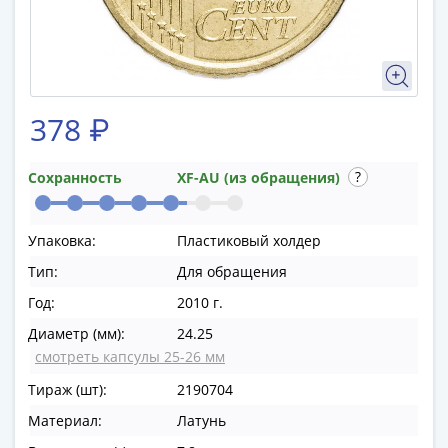
памятные
Биметаллические
(10р)
ГВС
и
378 ₽
аналогичные
(10р)
200
Сохранность
XF-AU (из обращения)
лет
Победы
Упаковка:
Пластиковый холдер
1812
50
Тип:
Для обращения
лет
Год:
2010 г.
Победы
Диаметр (мм):
24.25
в
смотреть капсулы 25-26 мм
ВОВ
Тираж (шт):
2190704
70
лет
Материал:
Латунь
Победы