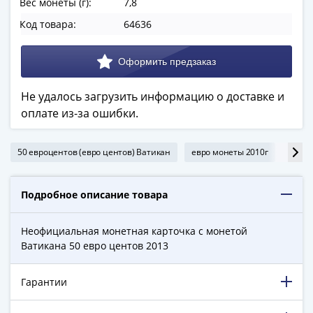
Вес монеты (г):
7,8
в
Код товара:
64636
ВОВ
75
лет
Победы
в
Не удалось загрузить информацию о доставке и
ВОВ
оплате из-за ошибки.
Человек
труда
50 евроцентов (евро центов) Ватикан
евро монеты 2010г
евро 
Города-
герои
Оружие
Подробное описание товара
Великой
Победы
Неофициальная монетная карточка с монетой
Олимпиада
Ватикана 50 евро центов 2013
в
Сочи
Гарантии
2014