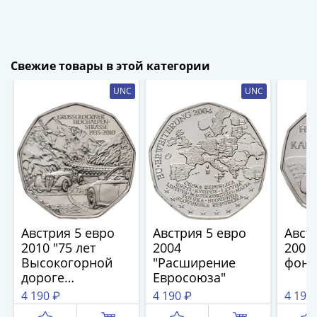
1894)
Александр
II
(1854-
Свежие товары в этой категории
1881)
Николай
UNC
UNC
I
(1826-
1855)
Александр
I
(1801-
1825)
Павел
Австрия 5 евро
Австрия 5 евро
Авст
I
2010 "75 лет
2004
2008
(1796-
Высокогорной
"Расширение
фон 
1801)
дороге
Евросоюза"
Екатерина
Гросглокнер"
4 190 ₽
4 190 ₽
4 190
II