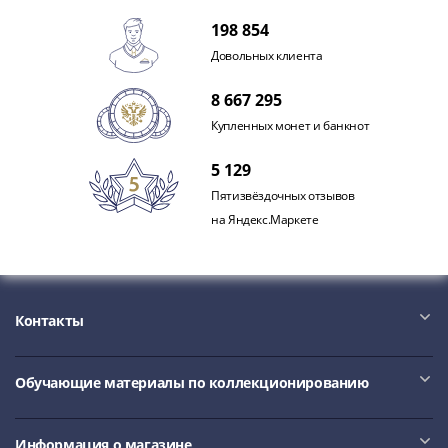
IV
198 854
Шуйский
(1606-­
Довольных клиента
1610)
8 667 295
Борис
Купленных монет и банкнот
Годунов
(1598-­
5 129
1605)
Пятизвёздочных отзывов
Фёдор
на Яндекс.Маркете
I
Иванович
(1584-­
1598)
Иван
Контакты
IV
Грозный
Обучающие материалы по коллекционированию
(1533-
1584)
Василий
Информация о магазине