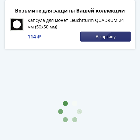
-
Возьмите для защиты Вашей коллекции
1991)
Юбилейные
Капсула для монет Leuchtturm QUADRUM 24
мм (50х50 мм)
и
памятные
114 ₽
В корзину
Наборы
и
коллекции
Монеты
Российской
империи
Николай
II
(1894-
1917)
Александр
III
(1881-