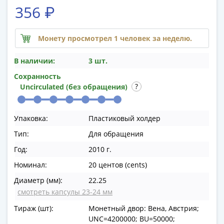
памятные
356 ₽
Биметаллические
(10р)
Монету просмотрел 1 человек за неделю.
ГВС
и
В наличии:
3 шт.
аналогичные
(10р)
Сохранность
Uncirculated (без обращения)
200
лет
Победы
Упаковка:
Пластиковый холдер
1812
Тип:
Для обращения
50
лет
Год:
2010 г.
Победы
Номинал:
20 центов (cents)
в
Диаметр (мм):
22.25
ВОВ
смотреть капсулы 23-24 мм
70
лет
Тираж (шт):
Монетный двор: Вена, Австрия;
UNC=4200000; BU=50000;
Победы