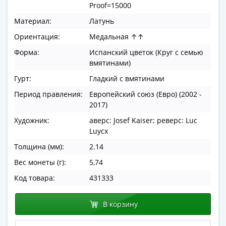
Proof=15000
в
ВОВ
Материал:
Латунь
75
Ориентация:
Медальная ↑↑
лет
Форма:
Испанский цветок (Круг с семью
Победы
вмятинами)
в
Гурт:
Гладкий с вмятинами
ВОВ
Человек
Период правления:
Европейский союз (Евро) (2002 -
труда
2017)
Города-
Художник:
аверс: Josef Kaiser; реверс: Luc
герои
Luycx
Оружие
Толщина (мм):
2.14
Великой
Вес монеты (г):
5,74
Победы
Олимпиада
Код товара:
431333
в
Сочи
В корзину
2014