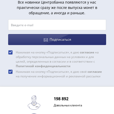
IV
Все новинки Центробанка появляются у нас
практически сразу же после выпуска монет в
Шуйский
обращение, а иногда и раньше.
(1606-­
1610)
Борис
Годунов
(1598-­
Подписаться
1605)
Фёдор
Нажимая на кнопку «Подписаться», я даю
согласие
на
I
обработку персональных данных на условиях и для
целей, определенных в согласии и в соответствии с
Иванович
Политикой конфиденциальности
(1584-­
Нажимая на кнопку «Подписаться», я даю своё
согласие
1598)
на получение информационной и рекламной рассылки
Иван
IV
Грозный
198 892
(1533-
1584)
Довольных клиента
Василий