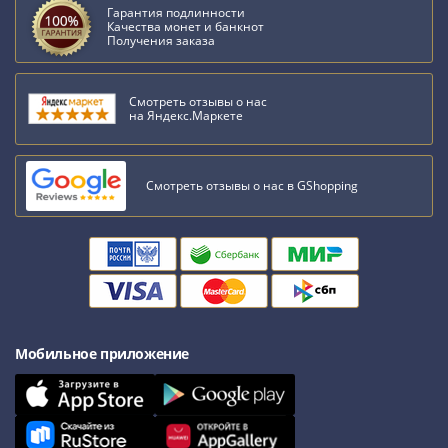
Нижегородско-
Гарантия подлинности
Суздальское
Качества монет и банкнот
Получения заказа
княжество
(1383-
1431)
Смотреть отзывы о нас
на Яндекс.Маркете
США
Регулярные
выпуски
Смотреть отзывы о нас в GShopping
Доллары
Сакагавеи
(индианка)
Доллары
инновации
Президентские
доллары
Мобильное приложение
Квотеры
(парки)
Квотеры
(штаты)