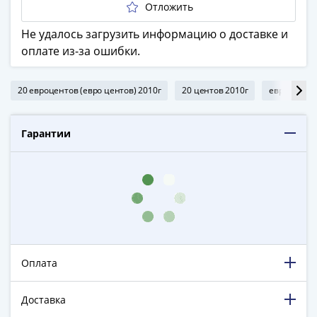
ЧМ
Отложить
по
футболу
Не удалось загрузить информацию о доставке и
2018
оплате из-за ошибки.
Крымские
события
20 евроцентов (евро центов) 2010г
20 центов 2010г
евро монет
Архитектура
Красная
Гарантии
книга
Личности
Мультипликация
События
Серебряные
и
золотые
Города
Оплата
трудовой
доблести
Доставка
Освобожденные