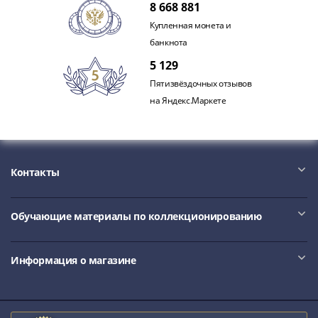
8 668 881
III
Купленная монета и
(1505-­
банкнота
1533)
Иван
5 129
III
Пятизвёздочных отзывов
(1462-­
на Яндекс.Маркете
1505)
Василий
II
Темный
Контакты
(1425-­
1462)
Псков
Обучающие материалы по коллекционированию
(1425-­
1510)
Информация о магазине
Новгород
(1420-­
1478)