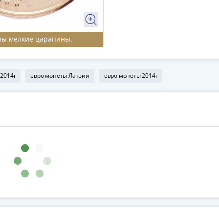
ны мелкие царапины.
 2014г
евро монеты Латвии
евро монеты 2014г