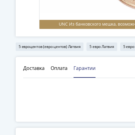
UNC Из банковского мешка, возмож
5 евроцентов (евро центов) Латвия
5 евро Латвия
5 евро
Доставка
Оплата
Гарантии