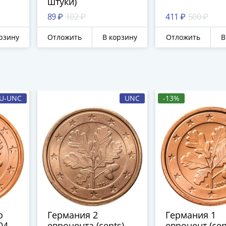
штуки)
89 ₽
102 ₽
411 ₽
500 ₽
рзину
Отложить
В корзину
Отложить
В
U-UNC
UNC
-13%
о
Германия 2
Германия 1
04
евроцента (cents)
евроцент (cen