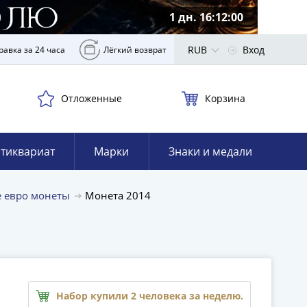
1 дн. 16:11:59
RUB
Вход
равка за 24 часа
Лёгкий возврат
Отложенные
Корзина
тиквариат
Марки
Знаки и медали
 евро монеты
Монета 2014
Набор купили 2 человека за неделю.