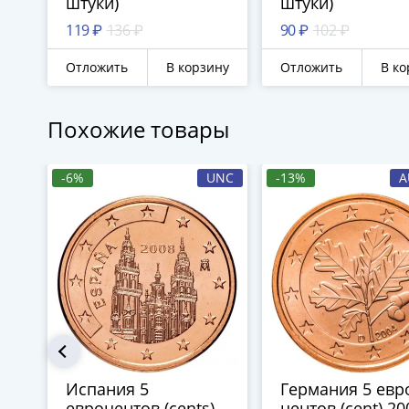
штуки)
штуки)
119 ₽
136 ₽
90 ₽
102 ₽
Отложить
В корзину
Отложить
В ко
Похожие товары
-6%
UNC
-13%
A
Испания 5
Германия 5 евр
евроцентов (cents)
центов (cent) 20