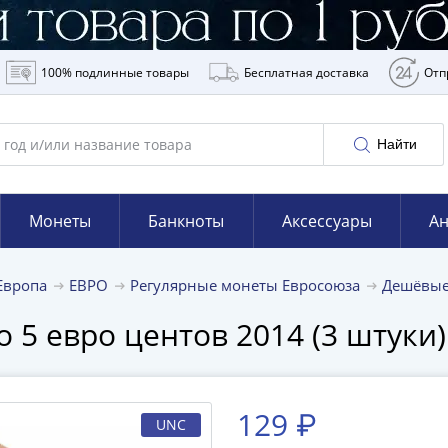
100% подлинные товары
Бесплатная доставка
Отп
Найти
Монеты
Банкноты
Аксессуары
Ан
Европа
ЕВРО
Регулярные монеты Евросоюза
Дешёвые
о 5 евро центов 2014 (3 штуки)
129 ₽
UNC