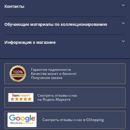
III
Контакты
(1505-­
1533)
Обучающие материалы по коллекционированию
Иван
III
(1462-­
Информация о магазине
1505)
Василий
II
Темный
Гарантия подлинности
(1425-­
Качества монет и банкнот
Получения заказа
1462)
Псков
(1425-­
Смотреть отзывы о нас
на Яндекс.Маркете
1510)
Новгород
(1420-­
Смотреть отзывы о нас в GShopping
1478)