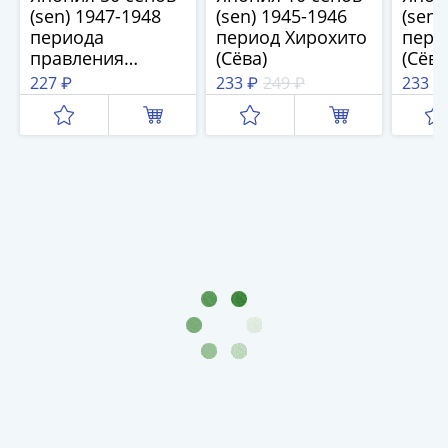
(sen) 1947-1948
(sen) 1945-1946
(sen)
(1727-
периода
период Хирохито
пери
1729)
правления
(Сёва)
(Сёва
Екатерина
Хирохито (Сёва)
227 ₽
233 ₽
249 ₽
233 ₽
I
(1725-
1727)
Петр
I
(1700-
1725)
Наборы
и
коллекции
Монеты
Древней
Руси
Иван
V