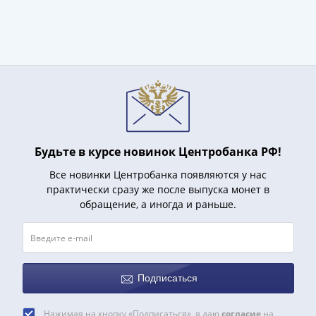
и
Петр
I
(1682-
1717)
Федор
III
Алексеевич
(1676-
Будьте в курсе новинок Центробанка РФ!
1682)
Алексей
Все новинки Центробанка появляются у нас
Михайлович
практически сразу же после выпуска монет в
(1645-
обращение, а иногда и раньше.
1676)
Михаил
Федорович
(1613-
Подписаться
1645)
Василий
Нажимая на кнопку «Подписаться», я даю
согласие
на