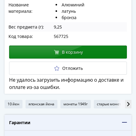
в
Название
Алюминий
материала:
латунь
ВОВ
бронза
75
лет
Вес предмета (г):
9,25
Победы
Код товара:
567725
в
ВОВ
В корзину
Человек
труда
Отложить
Города-
герои
Не удалось загрузить информацию о доставке и
Оружие
оплате из-за ошибки.
Великой
Победы
10 йен
японская йена
монеты 1949г
старые монеты
н
Олимпиада
в
Сочи
Гарантии
2014