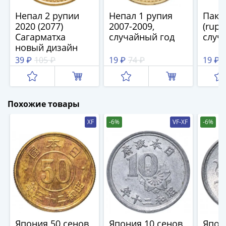
(1762-
Непал 2 рупии
Непал 1 рупия
Паки
1796)
2020 (2077)
2007-2009,
(rupe
Петр
Сагарматха
случайный год
случ
III
новый дизайн
(1762-
39 ₽
105 ₽
19 ₽
74 ₽
19 ₽
7
1762)
Елизавета
(1741-
1762)
Похожие товары
Иоанн
XF
-6%
VF-XF
-6%
Антонович
(1740-
1741)
Анна
Иоанновна
(1730-
1740)
Петр
II
Япония 50 сенов
Япония 10 сенов
Япон