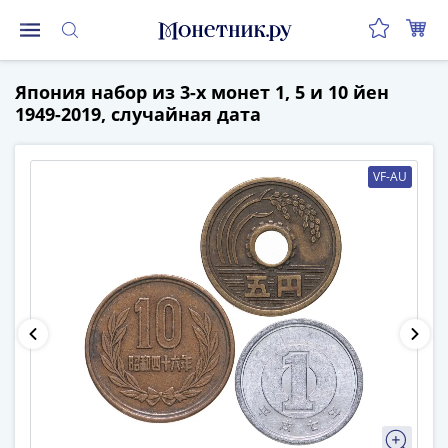
Монеты
Япония набор из 3-х монет 1, 5 и 10 йен
Монеты
1949-2019, случайная дата
Российской
Федерации
Регулярные
VF-AU
выпуски
до
реформы
(1992-
1993)
после
реформы
(1997-
нв)
Юбилейные
и