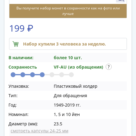
памятные
Вы получите набор монет в сохранности как на фото или
Биметаллические
лучше
(10р)
ГВС
199 ₽
и
аналогичные
Набор купили 3 человека за неделю.
(10р)
200
В наличии:
более 10 шт.
лет
Сохранность
VF-AU (из обращения)
Победы
1812
50
Упаковка:
Пластиковый холдер
лет
Тип:
Для обращения
Победы
в
Год:
1949-2019 гг.
ВОВ
Номинал:
1, 5 и 10 йен
70
Диаметр (мм):
23.5
лет
смотреть капсулы 24-25 мм
Победы