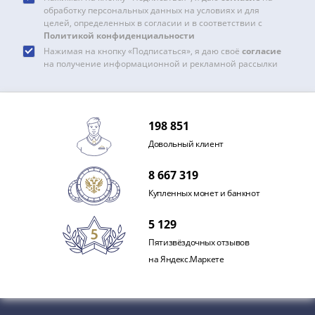
IV
обработку персональных данных на условиях и для
Шуйский
целей, определенных в согласии и в соответствии с
Политикой конфиденциальности
(1606-­
Нажимая на кнопку «Подписаться», я даю своё
согласие
1610)
на получение информационной и рекламной рассылки
Борис
Годунов
(1598-­
1605)
198 851
Фёдор
Довольный клиент
I
Иванович
8 667 319
(1584-­
Купленных монет и банкнот
1598)
5 129
Иван
IV
Пятизвёздочных отзывов
Грозный
на Яндекс.Маркете
(1533-
1584)
Василий