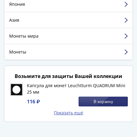
Города-
Япония
оповещения о статуче заказа и трек-номере. При
столицы
первом заказе положили в подарок монету.
Европы
Недостатки:
Нет
Азия
Наборы
Комментарий:
Всем советую данный магазин.
и
Монеты мира
коллекции
Смотреть больше отзывов
Монеты
Монеты
СССР
и
РСФСР
РСФСР
Возьмите для защиты Вашей коллекции
и
Капсула для монет Leuchtturm QUADRUM Mini
СССР
25 мм
(1921-
116 ₽
В корзину
1958)
СССР
Показать ещё
и
ГКЧП
(1961