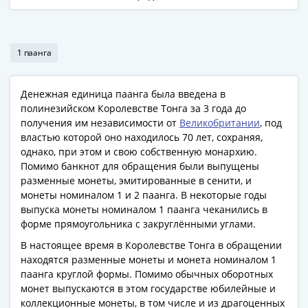
Антика
и
средневековье
Древняя
1 паанга
Греция
Древний
Денежная единица паанга была введена в
Рим
полинезийском Королевстве Тонга за 3 года до
Византия
получения им независимости от
Великобритании
, под
Золотая
властью которой оно находилось 70 лет, сохраняя,
Орда
однако, при этом и свою собственную монархию.
Крымское
Помимо банкнот для обращения были выпущены
ханство
разменные монеты, эмитированные в сенити, и
монеты номиналом 1 и 2 паанга. В некоторые годы
Речь
выпуска монеты номиналом 1 паанга чеканились в
Посполитая
форме прямоугольника с закруглёнными углами.
Священная
В настоящее время в Королевстве Тонга в обращении
Римская
находятся разменные монеты и монета номиналом 1
империя
паанга круглой формы. Помимо обычных оборотных
Другие
монет выпускаются в этом государстве юбилейные и
Банкноты
коллекционные монеты, в том числе и из драгоценных