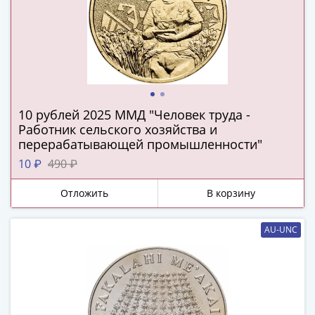
IV
Шуйский
(1606-­
1610)
Борис
Годунов
(1598-­
10 рублей 2025 ММД "Человек труда -
1605)
Работник сельского хозяйства и
Фёдор
перерабатывающей промышленности"
I
10 ₽
490 ₽
Иванович
(1584-­
Отложить
В корзину
1598)
Иван
AU-UNC
IV
Грозный
(1533-
1584)
Василий