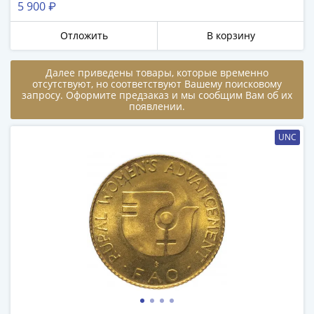
5 900 ₽
в
ВОВ
Отложить
В корзину
75
лет
Далее приведены товары, которые временно
Победы
отсутствуют, но соответствуют Вашему поисковому
в
запросу. Оформите предзаказ и мы сообщим Вам об их
появлении.
ВОВ
Человек
UNC
труда
Города-
герои
Оружие
Великой
Победы
Олимпиада
в
Сочи
2014