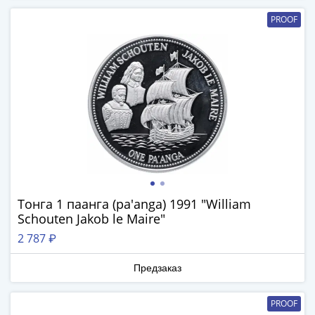
1894)
Александр
PROOF
II
(1854-
1881)
Николай
I
(1826-
1855)
Александр
I
(1801-
1825)
Тонга 1 паанга (pa'anga) 1991 "William
Schouten Jakob le Maire"
Павел
I
2 787 ₽
(1796-
1801)
Предзаказ
Екатерина
II
PROOF