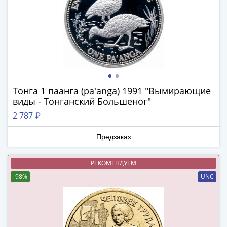
и
Петр
I
(1682-
1717)
Федор
III
Алексеевич
Тонга 1 паанга (pa'anga) 1991 "Вымирающие
(1676-
виды - Тонганский Большеног"
1682)
2 787 ₽
Алексей
Михайлович
Предзаказ
(1645-
1676)
РЕКОМЕНДУЕМ
Михаил
-98%
UNC
Федорович
(1613-
1645)
Василий