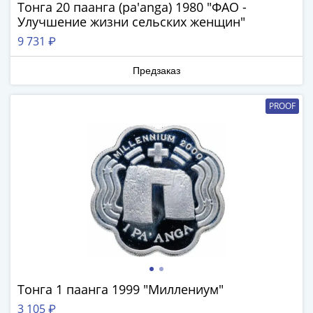
ЧМ
Тонга 20 паанга (pa'anga) 1980 "ФАО -
по
Улучшение жизни сельских женщин"
футболу
9 731 ₽
2018
Крымские
Предзаказ
события
Архитектура
PROOF
Красная
книга
Личности
Мультипликация
События
Серебряные
и
золотые
Города
трудовой
доблести
Тонга 1 паанга 1999 "Миллениум"
Освобожденные
3 105 ₽