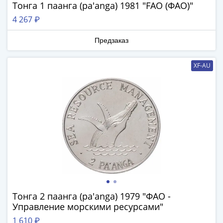
Наборы
Тонга 1 паанга (pa'anga) 1981 "FAO (ФАО)"
Другие
4 267 ₽
ЕВРО
Германия
Предзаказ
Евросоюз
ФРГ
XF-AU
ГДР
Третий
рейх
Веймарская
республика
Нотгельды
Германская
империя
Бавария
Данциг
Пруссия
Тонга 2 паанга (pa'anga) 1979 "ФАО -
Управление морскими ресурсами"
Саар
Священная
1 610 ₽