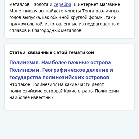
Банкноты
металлов – золота и
серебра
. В интернет-магазине
РФ
Монетник.ру вы найдёте монеты Тонга различных
1992
годов выпуска, как обычной круглой формы, так и
прямоугольной, изготовленные из недрагоценных
1993
сплавов и благородных металлов.
1994
1995
1997
Статьи, связанные с этой тематикой
2001
2004
Полинезия. Наиболее важные острова
2010
Полинезии. Географическое деление и
2017
государства полинезийских островов
2022-
Что такое Полинезия? На какие части делят
полинезийские острова? Какие страны Полинезии
2025
наиболее известны?
Памятные
Банкноты
мира
Австралия
и
Океания