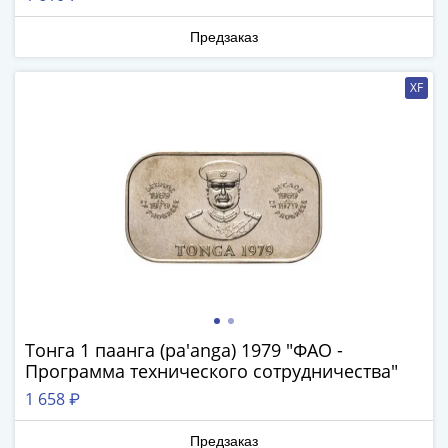
Римская
империя
Предзаказ
Другие
Приднестровье
XF
Украина
Монеты
мира
Австралия
и
Океания
Азия
Америка
Африка
Европа
Тонга 1 паанга (pa'anga) 1979 "ФАО -
Другие
Программа технического сотрудничества"
страны
1 658 ₽
Смешанные
лоты
Предзаказ