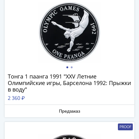
(1762-
1796)
Петр
III
(1762-
1762)
Елизавета
(1741-
1762)
Иоанн
Тонга 1 паанга 1991 "XXV Летние
Антонович
Олимпийские игры, Барселона 1992: Прыжки
(1740-
в воду"
1741)
2 360 ₽
Анна
Иоанновна
Предзаказ
(1730-
1740)
PROOF
Петр
II