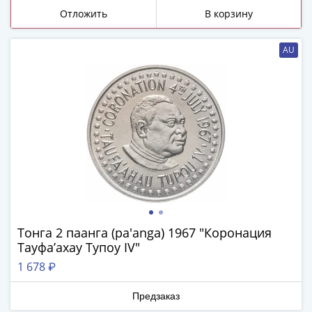
-
Отложить
В корзину
1991)
Юбилейные
AU
и
памятные
Наборы
и
коллекции
Монеты
Российской
империи
Николай
II
(1894-
Тонга 2 паанга (pa'anga) 1967 "Коронация
1917)
Тауфа’ахау Тупоу IV"
Александр
1 678 ₽
III
(1881-
Предзаказ