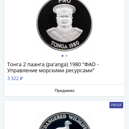
(1727-
1729)
Екатерина
I
(1725-
1727)
Петр
I
(1700-
Тонга 2 паанга (pa'anga) 1980 "ФАО -
1725)
Управление морскими ресурсами"
Наборы
3 322 ₽
и
коллекции
Предзаказ
Монеты
Древней
PROOF
Руси
Иван
V