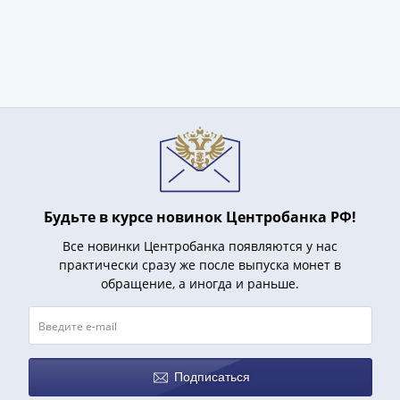
1991
Гражданская
война
Банкноты
царской
России
Частные
выпуски
Банкноты
с
Будьте в курсе новинок Центробанка РФ!
красивыми
номерами
Все новинки Центробанка появляются у нас
Лотерейные
практически сразу же после выпуска монет в
обращение, а иногда и раньше.
билеты
Евросувенир
"0
евро"
Облигации
Подписаться
и