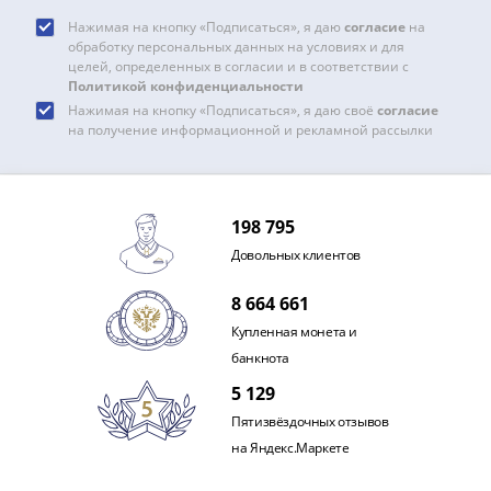
акции
Нажимая на кнопку «Подписаться», я даю
согласие
на
Чеки
обработку персональных данных на условиях и для
целей, определенных в согласии и в соответствии с
и
Политикой конфиденциальности
купоны
Нажимая на кнопку «Подписаться», я даю своё
согласие
Арктикуголь
на получение информационной и рекламной рассылки
ВНЕШПОСЫЛТОРГ
Дорожные
Круизные
198 795
Отрезные
Отрезные
Довольных клиентов
(серия
8 664 661
Д)
Другие
Купленная монета и
Наборы
банкнота
и
5 129
коллекции
Пятизвёздочных отзывов
на Яндекс.Маркете