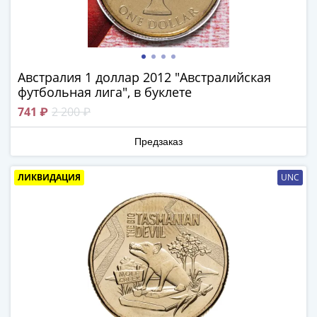
III
(1505-­
1533)
Иван
Австралия 1 доллар 2012 "Австралийская
III
футбольная лига", в буклете
(1462-­
741 ₽
2 200 ₽
1505)
Василий
Предзаказ
II
Темный
ЛИКВИДАЦИЯ
UNC
(1425-­
1462)
Псков
(1425-­
1510)
Новгород
(1420-­
1478)