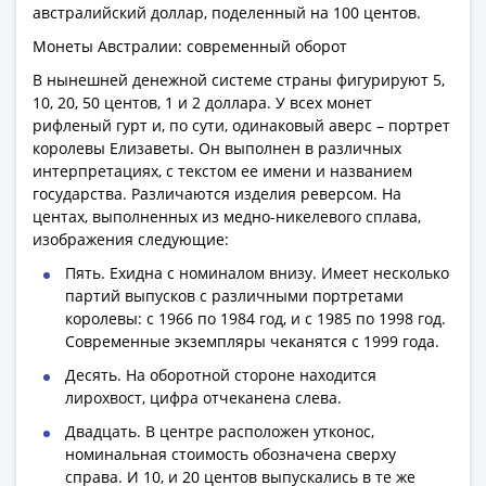
Антика
австралийский доллар, поделенный на 100 центов.
и
Монеты Австралии: современный оборот
средневековье
Древняя
В нынешней денежной системе страны фигурируют 5,
Греция
10, 20, 50 центов, 1 и 2 доллара. У всех монет
рифленый гурт и, по сути, одинаковый аверс – портрет
Древний
королевы Елизаветы. Он выполнен в различных
Рим
интерпретациях, с текстом ее имени и названием
Византия
государства. Различаются изделия реверсом. На
Золотая
центах, выполненных из медно-никелевого сплава,
Орда
изображения следующие:
Крымское
Пять. Ехидна с номиналом внизу. Имеет несколько
ханство
партий выпусков с различными портретами
Речь
королевы: с 1966 по 1984 год, и с 1985 по 1998 год.
Посполитая
Современные экземпляры чеканятся с 1999 года.
Священная
Десять. На оборотной стороне находится
Римская
лирохвост, цифра отчеканена слева.
империя
Двадцать. В центре расположен утконос,
Другие
номинальная стоимость обозначена сверху
Банкноты
справа. И 10, и 20 центов выпускались в те же