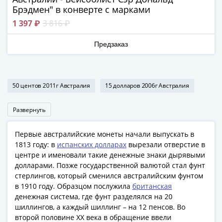
Римская
Брэдмен" в конверте с марками
империя
1 397 ₽
3 816 ₽
Другие
Приднестровье
Предзаказ
Украина
Монеты
мира
50 центов 2011г Австралия
15 долларов 2006г Австралия
Австралия
и
Развернуть
Океания
Азия
Первые австралийские монеты начали выпускать в
Америка
1813 году: в
испанских долларах
вырезали отверстие в
Африка
центре и именовали такие денежные знаки дырявыми
Европа
долларами. Позже государственной валютой стал фунт
Другие
стерлингов, который сменился австралийским фунтом
страны
в 1910 году. Образцом послужила
британская
денежная система, где фунт разделялся на 20
Смешанные
шиллингов, а каждый шиллинг – на 12 пенсов. Во
лоты
второй половине XX века в обращение ввели