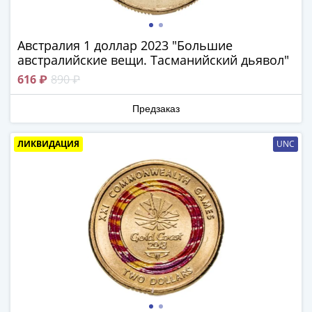
Нижегородско-
Суздальское
княжество
Австралия 1 доллар 2023 "Большие
(1383-
австралийские вещи. Тасманийский дьявол"
1431)
616 ₽
890 ₽
США
Регулярные
Предзаказ
выпуски
Доллары
ЛИКВИДАЦИЯ
UNC
Сакагавеи
(индианка)
Доллары
инновации
Президентские
доллары
Квотеры
(парки)
Квотеры
(штаты)