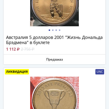
IV
Шуйский
(1606-­
1610)
Борис
Годунов
(1598-­
Австралия 5 долларов 2001 "Жизнь Дональда
Брэдмена" в буклете
1605)
Фёдор
1 112 ₽
2 756 ₽
I
Предзаказ
Иванович
(1584-­
1598)
ЛИКВИДАЦИЯ
UNC
Иван
IV
Грозный
(1533-
1584)
Василий