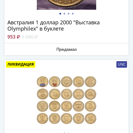
в
ВОВ
75
Австралия 1 доллар 2000 "Выставка
лет
Olymphilex" в буклете
Победы
953 ₽
1 686 ₽
в
ВОВ
Предзаказ
Человек
труда
ЛИКВИДАЦИЯ
UNC
Города-
герои
Оружие
Великой
Победы
Олимпиада
в
Сочи
2014