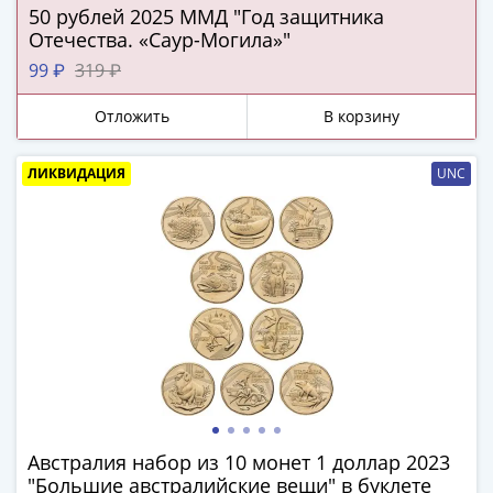
Города-
50 рублей 2025 ММД "Год защитника
столицы
Отечества. «Саур-Могила»"
Европы
99 ₽
319 ₽
Наборы
и
Отложить
В корзину
коллекции
Монеты
ЛИКВИДАЦИЯ
UNC
СССР
и
РСФСР
РСФСР
и
СССР
(1921-
1958)
СССР
и
ГКЧП
Австралия набор из 10 монет 1 доллар 2023
(1961
"Большие австралийские вещи" в буклете