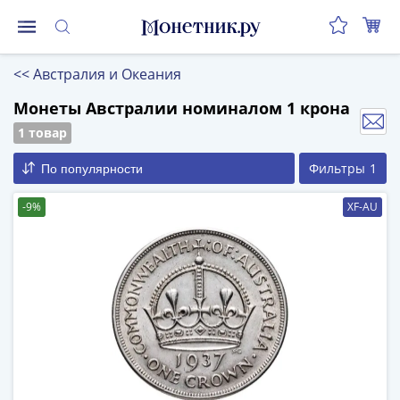
Монеты
<<
Австралия и Океания
Монеты
Российской
Монеты Австралии номиналом 1 крона
Федерации
1 товар
Регулярные
Фильтры
1
По популярности
выпуски
до
-9%
XF-AU
реформы
(1992-
1993)
после
реформы
(1997-
нв)
Юбилейные
и