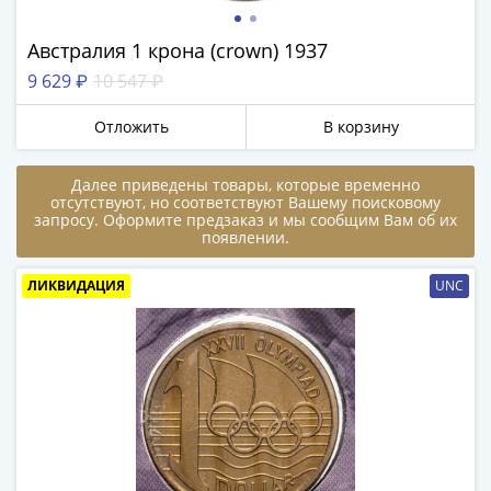
памятные
Биметаллические
Австралия 1 крона (crown) 1937
(10р)
9 629 ₽
10 547 ₽
ГВС
и
Отложить
В корзину
аналогичные
(10р)
Получите бесплатно набор всех 18
Далее приведены товары, которые временно
200
новинок ЦБ России 2026 года!
отсутствуют, но соответствуют Вашему поисковому
лет
запросу. Оформите предзаказ и мы сообщим Вам об их
появлении.
С бесплатной доставкой в любой город РФ!
Победы
✅ являются законным платёжным
1812
средством
ЛИКВИДАЦИЯ
UNC
50
лет
Получить бесплатно набор новинок
Победы
в
ВОВ
Мне не нужны подарки
70
лет
Победы