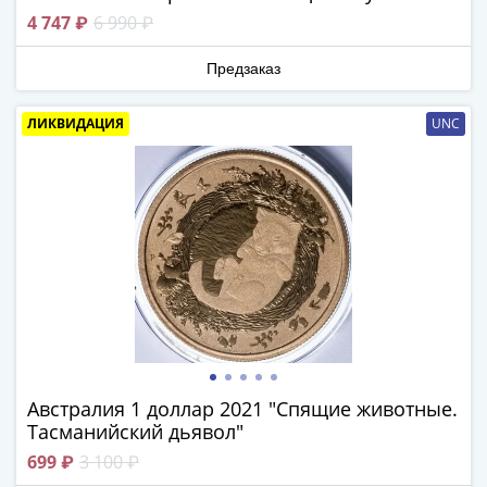
-
4 747 ₽
6 990 ₽
1991)
Юбилейные
Предзаказ
и
памятные
ЛИКВИДАЦИЯ
UNC
Наборы
и
коллекции
Монеты
Российской
империи
Николай
II
(1894-
1917)
Австралия 1 доллар 2021 "Спящие животные.
Александр
Тасманийский дьявол"
III
(1881-
699 ₽
3 100 ₽