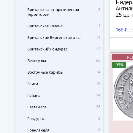
Нидер
Антил
Британская антарктическая
6
25 цен
территория
Британская Гвиана
1
169 ₽
2
Британские Виргинские о-ва
71
Британский Гондурас
12
РЕ
Венесуэла
66
-99%
Восточные Карибы
34
Гаити
16
Гайана
14
Гватемала
28
Гондурас
9
Гренландия
8