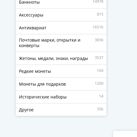
14978
Банкноты
815
Аксессуары
16516
Антиквариат
Почтовые марки, открытки и
3656
конверты
3537
Жетоны, медали, знаки, награды
104
Редкие монеты
1200
Монеты для подарков
14
Исторические наборы
356
Другое