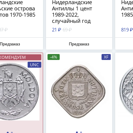
ландские
Нидерландские
Нид
ьские острова
Антиллы 1 цент
Ант
тов 1970-1985
1989-2022,
1985
случайный год
37 ₽
21 ₽
69 ₽
819 ₽
Предзаказ
Предзаказ
-4%
XF
КОМЕНДУЕМ
UNC