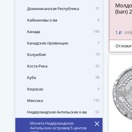
Молдо
Доминиканская Республика
31
(ban) 
Каймановы о-ва
6
Канада
748
1 ₽
119
Канадские провинции
7
Отложи
Колумбия
79
Коста-Рика
42
Куба
98
Кюрасао
4
Мексика
143
Нидерландские Антильские о-ва
62
Монета Нидерландских
Антильских островов 5 центов