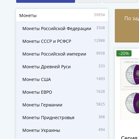
59954
Монеты
По за
3508
Монеты Российской Федерации
12988
Монеты СССР и РСФСР
-20%
9958
Монеты Российской империи
333
Монеты Древней Руси
1493
Монеты США
1628
Монеты ЕВРО
5825
Монеты Германии
368
Монеты Приднестровья
494
Монеты Украины
Серия