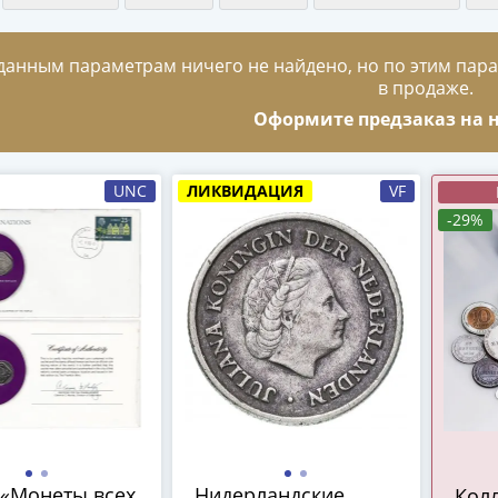
данным параметрам ничего не найдено, но по этим пара
в продаже.
Оформите предзаказ на н
UNC
ЛИКВИДАЦИЯ
VF
-29%
 «Монеты всех
Нидерландские
Колл