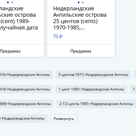
ландские
Нидерландские
ьские острова
Антильские острова
олучите бесплатно набор всех 
(cent) 1989-
25 центов (cents)
новинок ЦБ России 2026 года!
случайная дата
1970-1985,
случайная дата
75 ₽
С бесплатной доставкой в любой город РФ!
✅ являются законным платёжным средством
Предзаказ
Предзаказ
Получить бесплатно набор новинок
2016г Нидерландские Антилы
5 центов 1971г Нидерландские Антилы
Мне не нужны подарки
2014г Нидерландские Антилы
1 цент 1981г Нидерландские Антилы
1
1989г Нидерландские Антилы
2 1/2 цента 1981г Нидерландские Антилы
3г Нидерландские Антилы
Развернуть