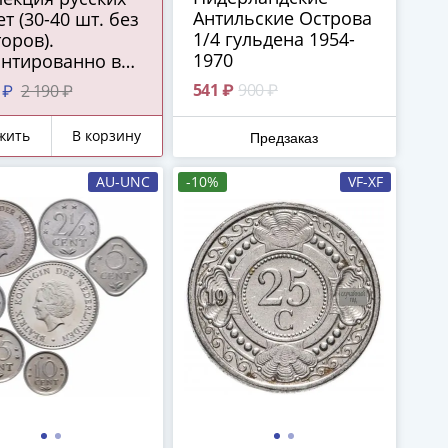
Антильские Острова
т (30-40 шт. без
1/4 гульдена 1954-
оров).
1970
антированно в
дом наборе:
541 ₽
900 ₽
7 ₽
2 190 ₽
бро СССР 1922-
 гг. или
жить
В корзину
Предзаказ
сийской
ерии 1867-1916
AU-UNC
-10%
VF-XF
и подлинная
ебряная копейка
кого царства!