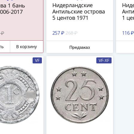
Нидерландские
Нид
ва 1 бань
Антильские острова
Анти
2006-2017
5 центов 1971
1 це
257 ₽
268 ₽
116 ₽
 ₽
ть
В корзину
Предзаказ
VF
VF-XF