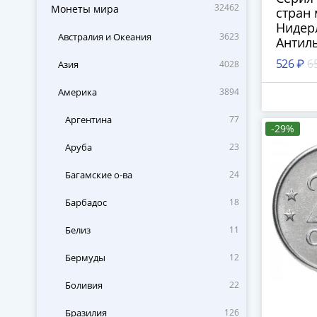
32462
Монеты мира
стран 
Нидер
Австралия и Океания
3623
Антил
5 цент
526 ₽
6
Азия
4028
(монет
конвер
Америка
3894
Аргентина
77
-29%
Аруба
23
Багамские о-ва
24
Барбадос
18
Белиз
11
Бермуды
12
Боливия
22
Бразилия
126