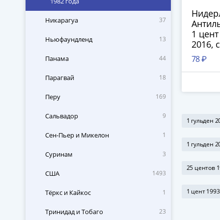
1982 года
Нидер
Никарагуа
37
Антил
П
1 цент 
Ньюфаундленд
13
2016, 
78 ₽
Панама
44
Парагвай
18
Перу
169
Сальвадор
9
1 гульден 
Сен-Пьер и Микелон
1
1 гульден 
Суринам
3
25 центов 
США
1493
1 цент 199
Тёркс и Кайкос
1
Тринидад и Тобаго
23