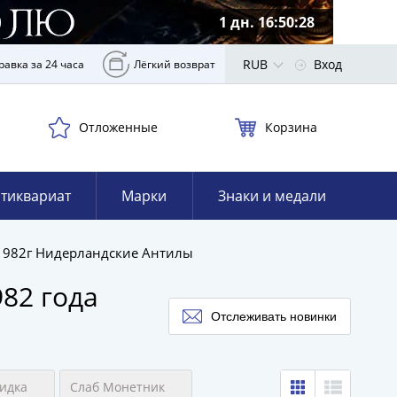
1 дн. 16:50:27
RUB
Вход
равка за 24 часа
Лёгкий возврат
Отложенные
Корзина
тиквариат
Марки
Знаки и медали
 1982г Нидерландские Антилы
82 года
Отслеживать новинки
идка
Слаб Монетник