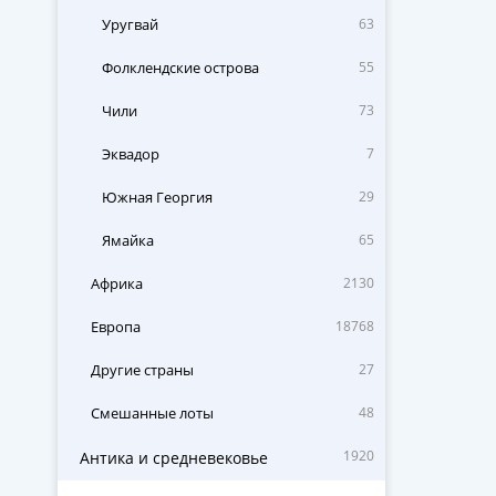
Уругвай
63
Фолклендские острова
55
Чили
73
Эквадор
7
Южная Георгия
29
Ямайка
65
Африка
2130
Европа
18768
Другие страны
27
Смешанные лоты
48
1920
Антика и средневековье