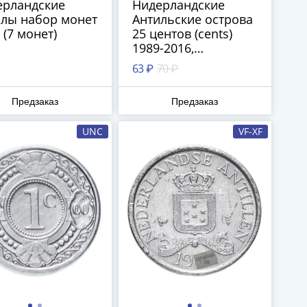
ерландские
Нидерландские
илы набор монет
Антильские острова
 (7 монет)
25 центов (cents)
1989-2016,
случайная дата
63 ₽
70 ₽
Предзаказ
Предзаказ
UNC
VF-XF