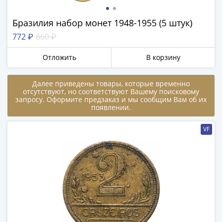
памятные
Биметаллические
Бразилия набор монет 1948-1955 (5 штук)
(10р)
772 ₽
860 ₽
ГВС
и
Отложить
В корзину
аналогичные
(10р)
Получите бесплатно набор всех 18
Далее приведены товары, которые временно
200
новинок ЦБ России 2026 года!
отсутствуют, но соответствуют Вашему поисковому
лет
запросу. Оформите предзаказ и мы сообщим Вам об их
С бесплатной доставкой в любой город РФ!
появлении.
Победы
✅ являются законным платёжным
1812
средством
VF
50
лет
Получить бесплатно набор новинок
Победы
в
ВОВ
Мне не нужны подарки
70
лет
Победы