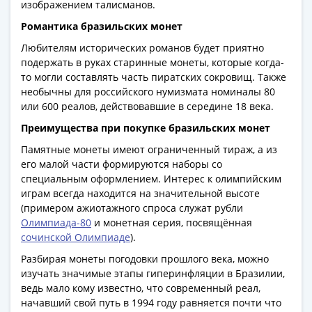
Банкноты
изображением талисманов.
РФ
Романтика бразильских монет
1992
Любителям исторических романов будет приятно
1993
подержать в руках старинные монеты, которые когда-
1994
то могли составлять часть пиратских сокровищ. Также
1995
необычны для российского нумизмата номиналы 80
1997
или 600 реалов, действовавшие в середине 18 века.
2001
Преимущества при покупке бразильских монет
2004
Памятные монеты имеют ограниченный тираж, а из
2010
его малой части формируются наборы со
2017
специальным оформлением. Интерес к олимпийским
2022-
играм всегда находится на значительной высоте
2025
(примером ажиотажного спроса служат рубли
Памятные
Олимпиада-80
и монетная серия, посвящённая
сочинской Олимпиаде
).
Банкноты
мира
Разбирая монеты погодовки прошлого века, можно
Австралия
изучать значимые этапы гиперинфляции в Бразилии,
ведь мало кому известно, что современный реал,
и
начавший свой путь в 1994 году равняется почти что
Океания