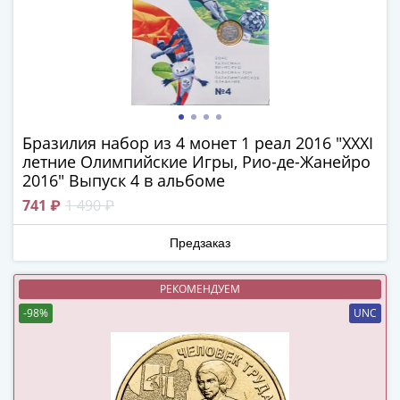
(1727-
1729)
Екатерина
I
(1725-
1727)
Бразилия набор из 4 монет 1 реал 2016 "XXXI
Петр
летние Олимпийские Игры, Рио-де-Жанейро
I
2016" Выпуск 4 в альбоме
(1700-
741 ₽
1 490 ₽
1725)
Наборы
Предзаказ
и
коллекции
РЕКОМЕНДУЕМ
Монеты
Древней
-98%
UNC
Руси
Иван
V