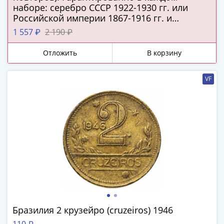
Города-
наборе: серебро СССР 1922-1930 гг. или
столицы
Российской империи 1867-1916 гг. и
Европы
подлинная серебряная копейка Русского
1 557 ₽
2 190 ₽
царства!
Наборы
и
Отложить
В корзину
коллекции
Монеты
VF
СССР
и
РСФСР
РСФСР
и
СССР
(1921-
1958)
СССР
и
ГКЧП
Бразилия 2 крузейро (cruzeiros) 1946
(1961