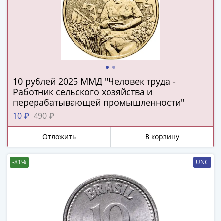
и
Петр
I
(1682-
1717)
Федор
III
10 рублей 2025 ММД "Человек труда -
Алексеевич
Работник сельского хозяйства и
(1676-
перерабатывающей промышленности"
1682)
10 ₽
490 ₽
Алексей
Михайлович
Отложить
В корзину
(1645-
1676)
-81%
UNC
Михаил
Федорович
(1613-
1645)
Василий