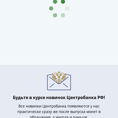
1991
Гражданская
война
Банкноты
царской
России
Частные
выпуски
Банкноты
с
красивыми
номерами
Лотерейные
билеты
Евросувенир
"0
Будьте в курсе новинок Центробанка РФ!
евро"
Все новинки Центробанка появляются у нас
Облигации
практически сразу же после выпуска монет в
и
обращение, а иногда и раньше.