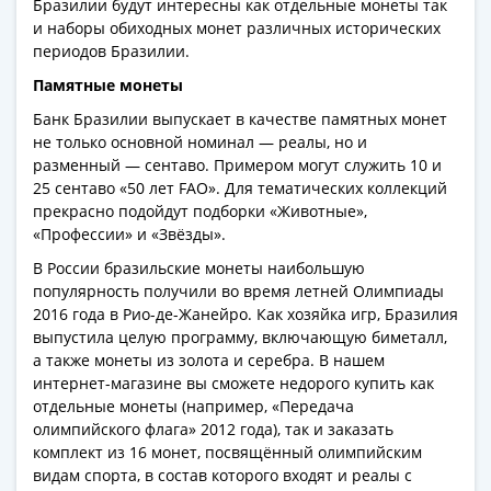
Антика
Бразилии будут интересны как отдельные монеты так
и
и наборы обиходных монет различных исторических
средневековье
периодов Бразилии.
Древняя
Памятные монеты
Греция
Банк Бразилии выпускает в качестве памятных монет
Древний
не только основной номинал — реалы, но и
Рим
разменный — сентаво. Примером могут служить 10 и
Византия
25 сентаво «50 лет FAO». Для тематических коллекций
Золотая
прекрасно подойдут подборки «Животные»,
«Профессии» и «Звёзды».
Орда
Крымское
В России бразильские монеты наибольшую
ханство
популярность получили во время летней Олимпиады
Речь
2016 года в Рио-де-Жанейро. Как хозяйка игр, Бразилия
выпустила целую программу, включающую биметалл,
Посполитая
а также монеты из золота и серебра. В нашем
Священная
интернет-магазине вы сможете недорого купить как
Римская
отдельные монеты (например, «Передача
империя
олимпийского флага» 2012 года), так и заказать
Другие
комплект из 16 монет, посвящённый олимпийским
Банкноты
видам спорта, в состав которого входят и реалы с