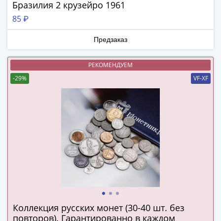
ЧМ
Бразилия 2 крузейро 1961
по
85 ₽
футболу
2018
Предзаказ
Крымские
события
РЕКОМЕНДУЕМ
Архитектура
-29%
VF-XF
Красная
книга
Личности
Мультипликация
События
Серебряные
и
золотые
Города
трудовой
доблести
Коллекция русских монет (30-40 шт. без
Освобожденные
повторов). Гарантированно в каждом