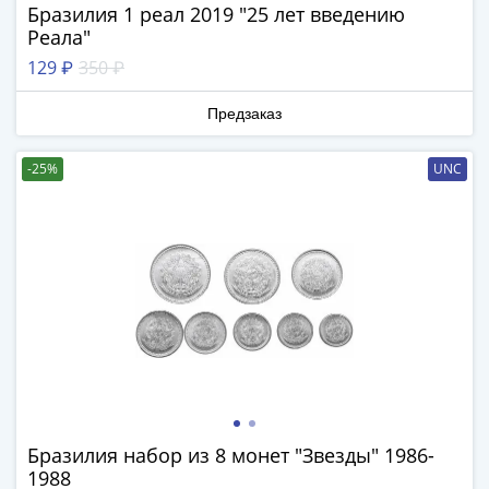
Нижегородско-
Бразилия 1 реал 2019 "25 лет введению
Суздальское
Реала"
княжество
129 ₽
350 ₽
(1383-
1431)
Предзаказ
США
Регулярные
-25%
UNC
выпуски
Доллары
Сакагавеи
(индианка)
Доллары
инновации
Президентские
доллары
Квотеры
(парки)
Квотеры
Бразилия набор из 8 монет "Звезды" 1986-
(штаты)
1988