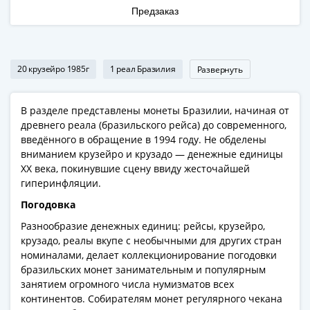
Римская
Предзаказ
империя
Другие
Приднестровье
20 крузейро 1985г
1 реал Бразилия
Развернуть
Украина
Монеты
мира
В разделе представлены монеты Бразилии, начиная от
древнего реала (бразильского рейса) до современного,
Австралия
введённого в обращение в 1994 году. Не обделены
и
вниманием крузейро и крузадо — денежные единицы
Океания
ХХ века, покинувшие сцену ввиду жесточайшей
Азия
гиперинфляции.
Америка
Погодовка
Африка
Европа
Разнообразие денежных единиц: рейсы, крузейро,
крузадо, реалы вкупе с необычными для других стран
Другие
номиналами, делает коллекционирование погодовки
страны
бразильских монет занимательным и популярным
Смешанные
занятием огромного числа нумизматов всех
лоты
континентов. Собирателям монет регулярного чекана