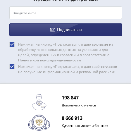
акции
Чеки
и
купоны
Подписаться
ВНЕШПОСЫЛТОРГ
Дорожные
Нажимая на кнопку «Подписаться», я даю
согласие
на
Круизные
обработку персональных данных на условиях и для
Отрезные
целей, определенных в согласии и в соответствии с
Отрезные
Политикой конфиденциальности
Нажимая на кнопку «Подписаться», я даю своё
согласие
(серия
на получение информационной и рекламной рассылки
Д)
Другие
Наборы
и
198 847
коллекции
Довольных клиентов
8 666 913
Купленных монет и банкнот