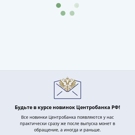
IV
Шуйский
(1606-­
1610)
Борис
Годунов
(1598-­
1605)
Фёдор
I
Иванович
(1584-­
1598)
Иван
IV
Будьте в курсе новинок Центробанка РФ!
Грозный
Все новинки Центробанка появляются у нас
(1533-
практически сразу же после выпуска монет в
1584)
обращение, а иногда и раньше.
Василий