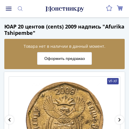
Монеты
ЮАР 20 центов (cents) 2009 надпись "Afurika
Монеты
Tshipembe"
Российской
Федерации
Регулярные
выпуски
до
реформы
(1992-
VF-XF
1993)
после
реформы
(1997-
нв)
Юбилейные
и