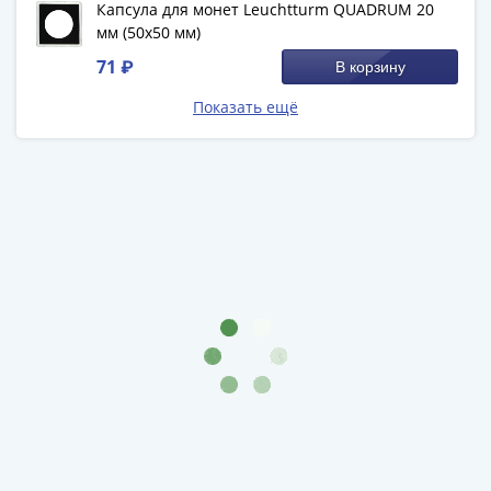
Капсула для монет Leuchtturm QUADRUM 20
-
мм (50х50 мм)
1991)
71 ₽
В корзину
Юбилейные
и
Показать ещё
памятные
Наборы
и
коллекции
Монеты
Российской
империи
Николай
II
(1894-
1917)
Александр
III
(1881-