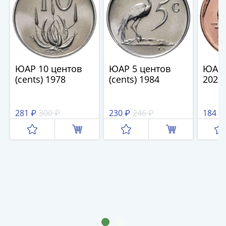
и
Петр
I
(1682-
1717)
Федор
ЮАР 10 центов
ЮАР 5 центов
ЮАР 
III
(cents) 1978
(cents) 1984
2023
Алексеевич
(1676-
1682)
281 ₽
300 ₽
230 ₽
246 ₽
184 ₽
Алексей
Михайлович
(1645-
1676)
Михаил
Федорович
(1613-
1645)
Василий