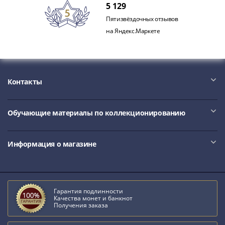
Нижегородско-
5 129
Суздальское
Пятизвёздочных отзывов
княжество
на Яндекс.Маркете
(1383-
1431)
США
Регулярные
Контакты
выпуски
Доллары
Сакагавеи
Обучающие материалы по коллекционированию
(индианка)
Доллары
инновации
Информация о магазине
Президентские
доллары
Квотеры
Гарантия подлинности
(парки)
Качества монет и банкнот
Квотеры
Получения заказа
(штаты)