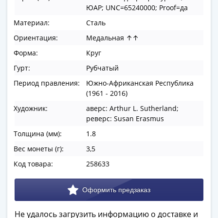
в
ЮАР; UNC=65240000; Proof=да
ВОВ
Материал:
Сталь
75
Ориентация:
Медальная ↑↑
лет
Форма:
Круг
Победы
в
Гурт:
Рубчатый
ВОВ
Период правления:
Южно-Африканская Республика
Человек
(1961 - 2016)
труда
Художник:
аверс: Arthur L. Sutherland;
Города-
реверс: Susan Erasmus
герои
Толщина (мм):
1.8
Оружие
Великой
Вес монеты (г):
3,5
Победы
Код товара:
258633
Олимпиада
в
Сочи
2014
Не удалось загрузить информацию о доставке и