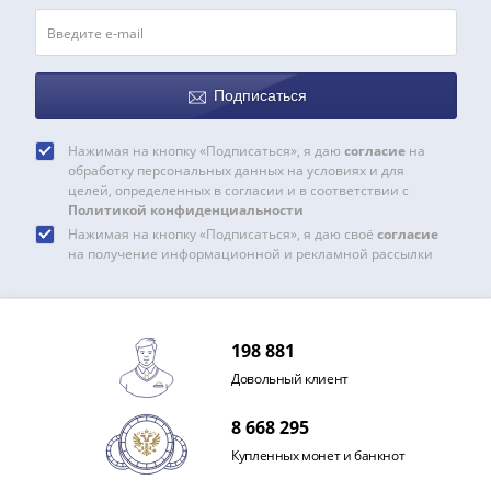
III
(1505-­
1533)
Иван
Подписаться
III
(1462-­
Нажимая на кнопку «Подписаться», я даю
согласие
на
обработку персональных данных на условиях и для
1505)
целей, определенных в согласии и в соответствии с
Василий
Политикой конфиденциальности
II
Нажимая на кнопку «Подписаться», я даю своё
согласие
Темный
на получение информационной и рекламной рассылки
(1425-­
1462)
Псков
198 881
(1425-­
Довольный клиент
1510)
Новгород
8 668 295
(1420-­
Купленных монет и банкнот
1478)