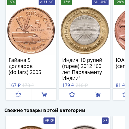
(1762-
-6%
AU-UNC
-15%
AU-UNC
-28%
1796)
Петр
III
(1762-
1762)
Елизавета
(1741-
1762)
Гайана 5
Индия 10 рупий
ЮАР 
Иоанн
долларов
(rupee) 2012 "60
(cent
Антонович
(dollars) 2005
лет Парламенту
Индии"
(1740-
1741)
167 ₽
178 ₽
179 ₽
210 ₽
81 ₽
1
Анна
Иоанновна
(1730-
Свежие товары в этой категории
1740)
Петр
VF-XF
XF
II