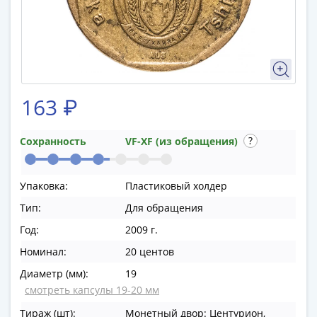
памятные
Биметаллические
(10р)
ГВС
и
аналогичные
163 ₽
(10р)
200
лет
Сохранность
VF-XF (из обращения)
Победы
1812
Упаковка:
Пластиковый холдер
50
Тип:
Для обращения
лет
Победы
Год:
2009 г.
в
Номинал:
20 центов
ВОВ
Диаметр (мм):
19
70
смотреть капсулы 19-20 мм
лет
Победы
Тираж (шт):
Монетный двор: Центурион,