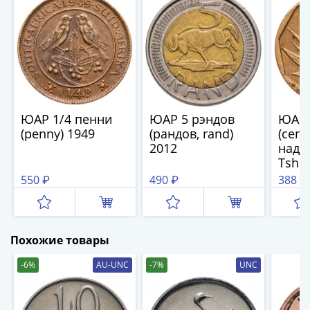
(1727-
1729)
Екатерина
I
(1725-
1727)
Петр
ЮАР 1/4 пенни
ЮАР 5 рэндов
ЮАР 
I
(penny) 1949
(рандов, rand)
(cent
(1700-
2012
надпи
1725)
Tshi
Наборы
550 ₽
490 ₽
388 ₽
и
коллекции
Монеты
Похожие товары
Древней
Руси
-6%
AU-UNC
-7%
UNC
Иван
V