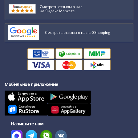
Наборы
Смотреть отзывы о нас
Другие
на Яндекс.Маркете
ЕВРО
Германия
Евросоюз
Смотреть отзывы о нас в GShopping
ФРГ
ГДР
Третий
рейх
Веймарская
республика
Нотгельды
Мобильное приложение
Германская
империя
Бавария
Данциг
Пруссия
Напишите нам
Саар
Священная