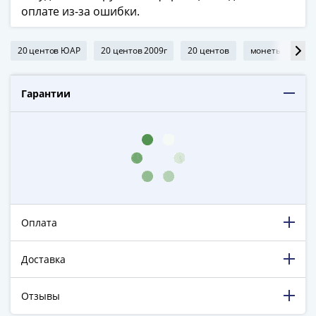
ЧМ
оплате из-за ошибки.
по
футболу
2018
20 центов ЮАР
20 центов 2009г
20 центов
монеты центы
Крымские
события
Гарантии
Архитектура
Красная
книга
Личности
Мультипликация
События
Серебряные
и
Оплата
золотые
Города
Доставка
трудовой
доблести
Отзывы
Освобожденные