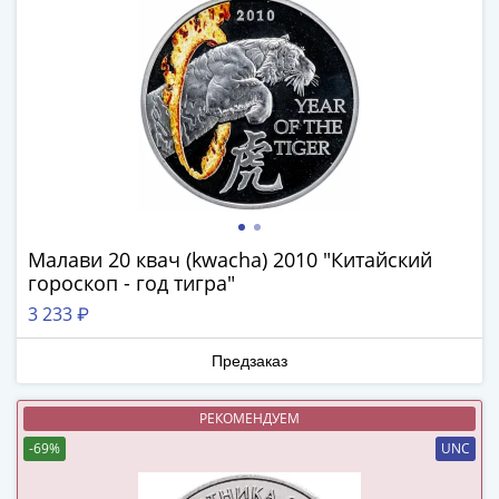
(1727-
1729)
Екатерина
I
(1725-
1727)
Петр
I
(1700-
1725)
Малави 20 квач (kwacha) 2010 "Китайский
гороскоп - год тигра"
Наборы
и
3 233 ₽
коллекции
Предзаказ
Монеты
Древней
Руси
РЕКОМЕНДУЕМ
Иван
-69%
UNC
V