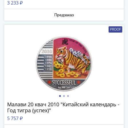
3 233 ₽
-
1991)
Предзаказ
Юбилейные
и
PROOF
памятные
Наборы
и
коллекции
Монеты
Российской
империи
Николай
II
(1894-
1917)
Малави 20 квач 2010 "Китайский календарь -
Александр
Год тигра (успех)"
III
5 757 ₽
(1881-