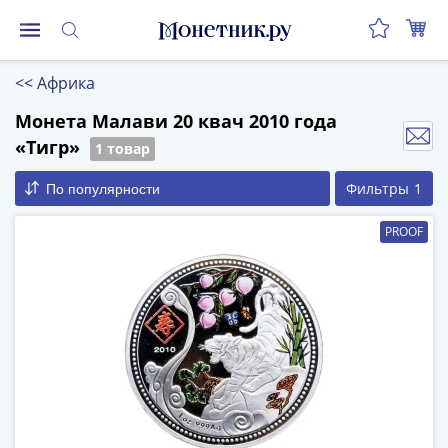
Монеты
<<
Африка
Монеты
Российской
Монета Малави 20 квач 2010 года
Федерации
«Тигр»
1 товар
Регулярные
Фильтры
1
По популярности
выпуски
до
PROOF
реформы
(1992-
1993)
после
реформы
(1997-
нв)
Юбилейные
и