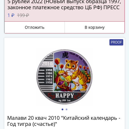
5 рублей 2022 (НОВЫЙ выпуск образца 1997,
Города-
законное платежное средство ЦБ РФ) ПРЕСС
столицы
1 ₽
199 ₽
Европы
Наборы
Отложить
В корзину
и
коллекции
PROOF
Монеты
СССР
и
РСФСР
РСФСР
и
СССР
(1921-
1958)
СССР
и
Малави 20 квач 2010 "Китайский календарь -
ГКЧП
Год тигра (счастье)"
(1961