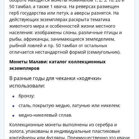
Антика
50 тамбал, а также 1 квача. На реверсах размещен
и
герб государства или петух, а аверсы разнятся. На
средневековье
действующих экземплярах раскрыта тематика
Древняя
животного мира и особенностей жизни местного
Греция
населения: изображены слоны, различные птицы и
Древний
рыбы, африканцы, занимающиеся земледелием,
Рим
рыбной ловлей и пр. 50 тамбал от остальных
Византия
отличается нестандартной формой (семиугольник).
Золотая
Монеты Малави: каталог коллекционных
Орда
экземпляров
Крымское
В разные годы для чеканки «ходячки»
ханство
использовали:
Речь
бронзу;
Посполитая
Священная
сталь, покрытую медью, латунью или никелем;
Римская
медно-никелевый сплав.
империя
Коллекционные монеты выполнены из серебра и
Другие
золота, упакованы в индивидуальные пластиковые
Банкноты
контейнеры или футляры. Преимущественно это квачи