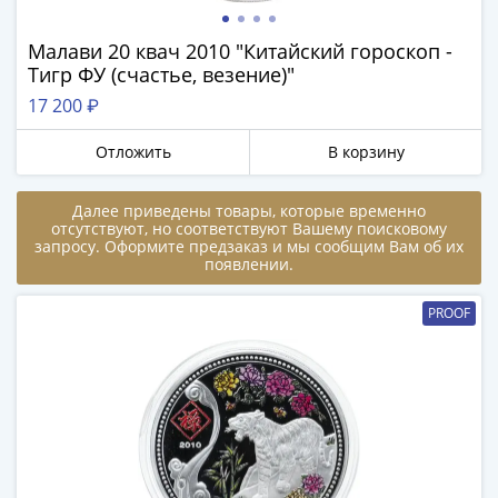
памятные
Биметаллические
Малави 20 квач 2010 "Китайский гороскоп -
(10р)
Тигр ФУ (счастье, везение)"
ГВС
17 200 ₽
и
аналогичные
Отложить
В корзину
(10р)
Получите бесплатно набор всех 18
200
новинок ЦБ России 2026 года!
Далее приведены товары, которые временно
лет
отсутствуют, но соответствуют Вашему поисковому
С бесплатной доставкой в любой город РФ!
запросу. Оформите предзаказ и мы сообщим Вам об их
Победы
появлении.
✅ являются законным платёжным
1812
средством
50
PROOF
лет
Получить бесплатно набор новинок
Победы
в
ВОВ
Мне не нужны подарки
70
лет
Победы