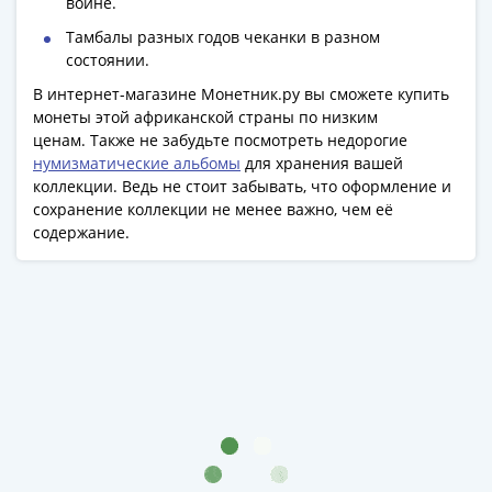
войне.
Азия
Тамбалы разных годов чеканки в разном
Америка
состоянии.
Африка
В интернет-магазине Монетник.ру вы сможете купить
Европа
монеты этой африканской страны по низким
СНГ
ценам. Также не забудьте посмотреть недорогие
и
нумизматические альбомы
для хранения вашей
страны
коллекции. Ведь не стоит забывать, что оформление и
Балтии
сохранение коллекции не менее важно, чем её
Смешанные
содержание.
лоты
Другие
страны
Банкноты
СССР
1917
-
1923
1917