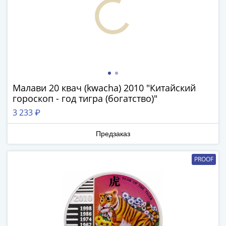
IV
Шуйский
(1606-­
1610)
Борис
Годунов
(1598-­
Малави 20 квач (kwacha) 2010 "Китайский
1605)
гороскоп - год тигра (богатство)"
Фёдор
3 233 ₽
I
Иванович
Предзаказ
(1584-­
1598)
PROOF
Иван
IV
Грозный
(1533-
1584)
Василий