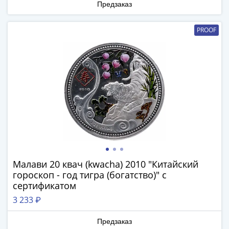
1894)
Предзаказ
Александр
II
PROOF
(1854-
1881)
Николай
I
(1826-
1855)
Александр
I
(1801-
1825)
Павел
Малави 20 квач (kwacha) 2010 "Китайский
I
гороскоп - год тигра (богатство)" с
(1796-
сертификатом
1801)
3 233 ₽
Екатерина
II
Предзаказ