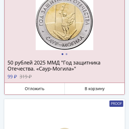
и
Петр
I
(1682-
1717)
Федор
III
Алексеевич
(1676-
1682)
50 рублей 2025 ММД "Год защитника
Отечества. «Саур-Могила»"
Алексей
Михайлович
99 ₽
319 ₽
(1645-
Отложить
В корзину
1676)
Михаил
Федорович
PROOF
(1613-
1645)
Василий