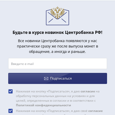
акции
Чеки
и
купоны
ВНЕШПОСЫЛТОРГ
Будьте в курсе новинок Центробанка РФ!
Дорожные
Круизные
Все новинки Центробанка появляются у нас
практически сразу же после выпуска монет в
Отрезные
обращение, а иногда и раньше.
Отрезные
(серия
Д)
Другие
Наборы
Подписаться
и
коллекции
Нажимая на кнопку «Подписаться», я даю
согласие
на
обработку персональных данных на условиях и для
целей, определенных в согласии и в соответствии с
Политикой конфиденциальности
Нажимая на кнопку «Подписаться», я даю своё
согласие