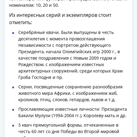
Банкноты
номиналом: 10, 20 и 50.
РФ
Из интересных серий и экземпляров стоит
1992
отметить:
1993
1994
Серебряные квачи. Были выпущены в честь
1995
десятилетия с момента провозглашения
Независимости с портретом действующего
1997
Президента, начала Олимпийских игр 2000 г., в
2001
качестве поздравления с Новым 2009 годом и
2004
Рождеством, с изображением известных
2010
архитектурных сооружений, среди которых Храм
2017
Гроба Господня и пр.
2022-
Серии, посвященные сохранению разнообразия
2025
животного мира Африки, с изображением жаб,
Памятные
кроликов, птиц, слонов, гепардов, львов и т.д.
Банкноты
Прославляющие известные личности: Президента
мира
Бакили Мулузи (1994-2004 гг.), Королеву-мать и др.
Австралия
5 квач прямоугольной формы, отчеканенные в
и
честь 60 лет со дня Победы во Второй мировой
Океания