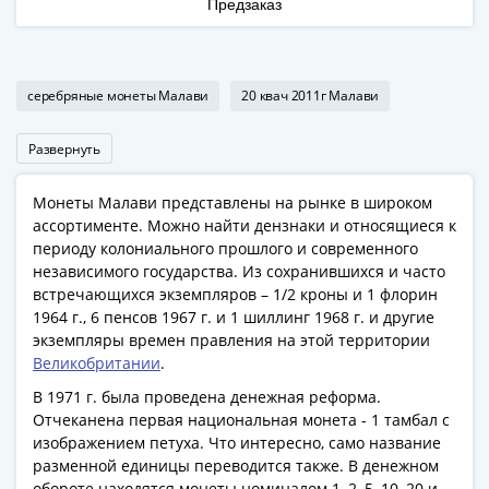
Предзаказ
Римская
империя
Другие
Приднестровье
серебряные монеты Малави
20 квач 2011г Малави
Украина
Монеты
Развернуть
мира
Австралия
Монеты Малави представлены на рынке в широком
и
ассортименте. Можно найти дензнаки и относящиеся к
периоду колониального прошлого и современного
Океания
независимого государства. Из сохранившихся и часто
Азия
встречающихся экземпляров – 1/2 кроны и 1 флорин
Америка
1964 г., 6 пенсов 1967 г. и 1 шиллинг 1968 г. и другие
Африка
экземпляры времен правления на этой территории
Европа
Великобритании
.
Другие
В 1971 г. была проведена денежная реформа.
страны
Отчеканена первая национальная монета - 1 тамбал с
Смешанные
изображением петуха. Что интересно, само название
лоты
разменной единицы переводится также. В денежном
обороте находятся монеты номиналом 1, 2, 5, 10, 20 и