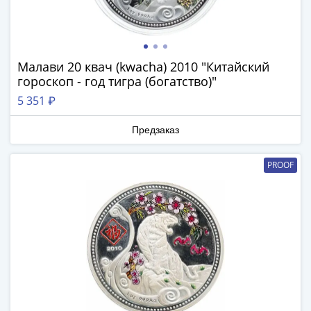
в
ВОВ
75
лет
Малави 20 квач (kwacha) 2010 "Китайский
Победы
гороскоп - год тигра (богатство)"
в
5 351 ₽
ВОВ
Человек
Предзаказ
труда
Города-
PROOF
герои
Оружие
Великой
Победы
Олимпиада
в
Сочи
2014