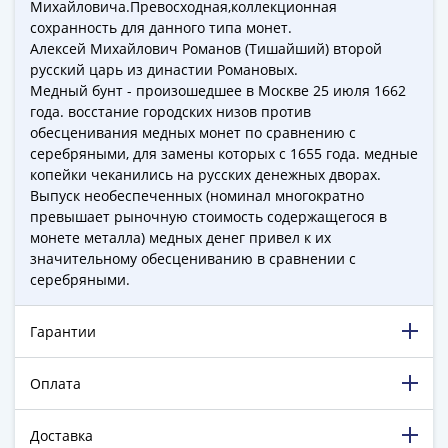
ЧМ
Михайловича.Превосходная,коллекционная
по
сохранность для данного типа монет.
футболу
Алексей Михайлович Романов (Тишайший) второй
русский царь из династии Романовых.
2018
Медный бунт - произошедшее в Москве 25 июля 1662
Крымские
года. восстание городских низов против
события
обесценивания медных монет по сравнению с
Архитектура
серебряными, для замены которых с 1655 года. медные
Красная
копейки чеканились на русских денежных дворах.
книга
Выпуск необеспеченных (номинал многократно
Личности
превышает рыночную стоимость содержащегося в
монете металла) медных денег привел к их
Мультипликация
значительному обесцениванию в сравнении с
События
серебряными.
Серебряные
и
Гарантии
золотые
Города
трудовой
Оплата
доблести
Освобожденные
Доставка