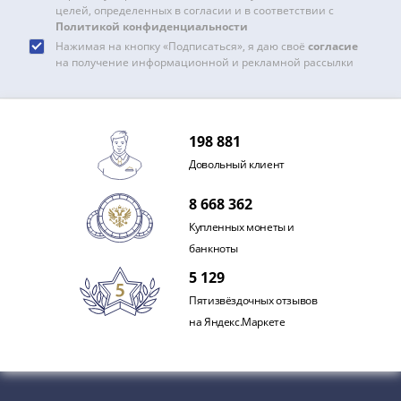
и
целей, определенных в согласии и в соответствии с
Петр
Политикой конфиденциальности
I
Нажимая на кнопку «Подписаться», я даю своё
согласие
(1682-
на получение информационной и рекламной рассылки
1717)
Федор
III
198 881
Алексеевич
Довольный клиент
(1676-
1682)
8 668 362
Алексей
Купленных монеты и
Михайлович
банкноты
(1645-
5 129
1676)
Михаил
Пятизвёздочных отзывов
Федорович
на Яндекс.Маркете
(1613-
1645)
Василий