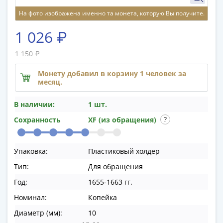
памятные
На фото изображена именно та монета, которую Вы получите.
Биметаллические
(10р)
1 026 ₽
ГВС
и
1 150 ₽
аналогичные
Монету добавил в корзину 1 человек за
(10р)
месяц.
200
лет
В наличии:
1 шт.
Победы
Сохранность
XF (из обращения)
1812
50
лет
Упаковка:
Пластиковый холдер
Победы
Тип:
Для обращения
в
Год:
1655-1663 гг.
ВОВ
70
Номинал:
Копейка
лет
Диаметр (мм):
10
Победы