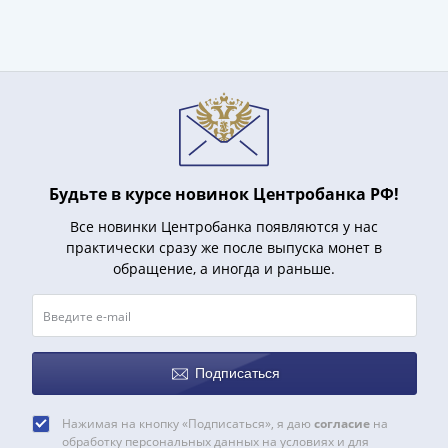
(1727-
1729)
Екатерина
I
(1725-
1727)
Петр
I
Будьте в курсе новинок Центробанка РФ!
(1700-
Все новинки Центробанка появляются у нас
1725)
практически сразу же после выпуска монет в
Наборы
обращение, а иногда и раньше.
и
коллекции
Монеты
Древней
Руси
Подписаться
Иван
V
Нажимая на кнопку «Подписаться», я даю
согласие
на
обработку персональных данных на условиях и для