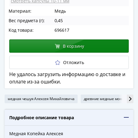
смотреть капсулы 10-11 мм
в
Материал:
Медь
ВОВ
75
Вес предмета (г):
0,45
лет
Код товара:
696617
Победы
в
В корзину
ВОВ
Человек
Отложить
труда
Города-
Не удалось загрузить информацию о доставке и
герои
оплате из-за ошибки.
Оружие
Великой
медная чешуя Алексея Михайловича
древние медные монеты
Победы
Олимпиада
в
Подробное описание товара
Сочи
2014
Медная Копейка Алексея