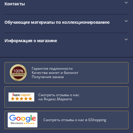
IV
Контакты
Шуйский
(1606-­
Обучающие материалы по коллекционированию
1610)
Борис
Годунов
Информация о магазине
(1598-­
1605)
Фёдор
I
Гарантия подлинности
Качества монет и банкнот
Иванович
Получения заказа
(1584-­
1598)
Иван
Смотреть отзывы о нас
на Яндекс.Маркете
IV
Грозный
(1533-
Смотреть отзывы о нас в GShopping
1584)
Василий