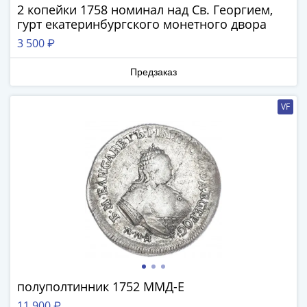
2 копейки 1758 номинал над Св. Георгием,
III
гурт екатеринбургского монетного двора
(1505-­
3 500 ₽
1533)
Иван
Предзаказ
III
(1462-­
VF
1505)
Василий
II
Темный
(1425-­
1462)
Псков
(1425-­
1510)
Новгород
(1420-­
полуполтинник 1752 ММД-Е
1478)
11 900 ₽