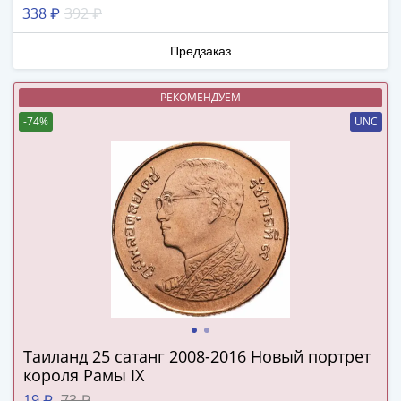
Города-
338 ₽
392 ₽
столицы
Европы
Предзаказ
Наборы
и
РЕКОМЕНДУЕМ
коллекции
-74%
UNC
Монеты
СССР
и
РСФСР
РСФСР
и
СССР
(1921-
1958)
СССР
и
Таиланд 25 сатанг 2008-2016 Новый портрет
ГКЧП
короля Рамы IX
(1961
19 ₽
73 ₽