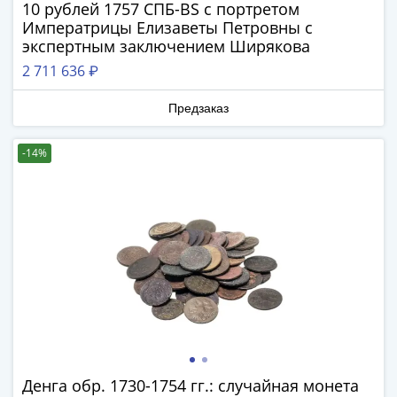
ЧМ
10 рублей 1757 СПБ-BS с портретом
по
Императрицы Елизаветы Петровны с
футболу
экспертным заключением Ширякова
2018
2 711 636 ₽
Крымские
события
Предзаказ
Архитектура
Красная
-14%
книга
Личности
Мультипликация
События
Серебряные
и
золотые
Города
трудовой
доблести
Освобожденные
Денга обр. 1730-1754 гг.: случайная монета