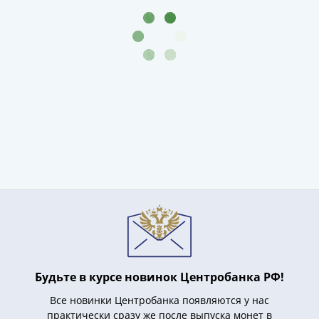
акции
Чеки
и
купоны
Арктикуголь
ВНЕШПОСЫЛТОРГ
Дорожные
Круизные
Отрезные
Отрезные
(серия
Д)
Другие
Наборы
и
коллекции
Будьте в курсе новинок Центробанка РФ!
Все новинки Центробанка появляются у нас
практически сразу же после выпуска монет в