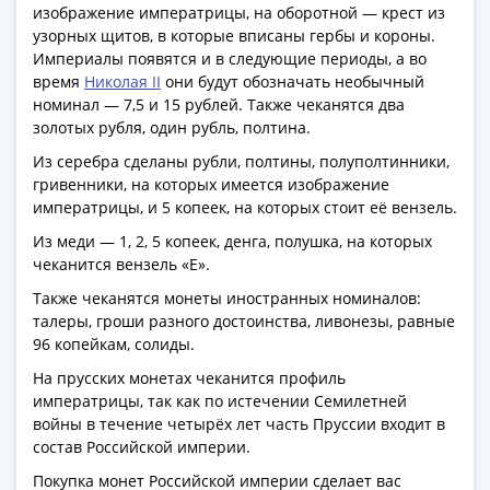
Банкноты
изображение императрицы, на оборотной — крест из
РФ
узорных щитов, в которые вписаны гербы и короны.
Империалы появятся и в следующие периоды, а во
1992
время
Николая II
они будут обозначать необычный
1993
номинал — 7,5 и 15 рублей. Также чеканятся два
1994
золотых рубля, один рубль, полтина.
1995
Из серебра сделаны рубли, полтины, полуполтинники,
1997
гривенники, на которых имеется изображение
2001
императрицы, и 5 копеек, на которых стоит её вензель.
2004
Из меди — 1, 2, 5 копеек, денга, полушка, на которых
2010
чеканится вензель «Е».
2017
2022-
Также чеканятся монеты иностранных номиналов:
талеры, гроши разного достоинства, ливонезы, равные
2025
96 копейкам, солиды.
Памятные
Банкноты
На прусских монетах чеканится профиль
мира
императрицы, так как по истечении Семилетней
войны в течение четырёх лет часть Пруссии входит в
Австралия
состав Российской империи.
и
Океания
Покупка монет Российской империи сделает вас