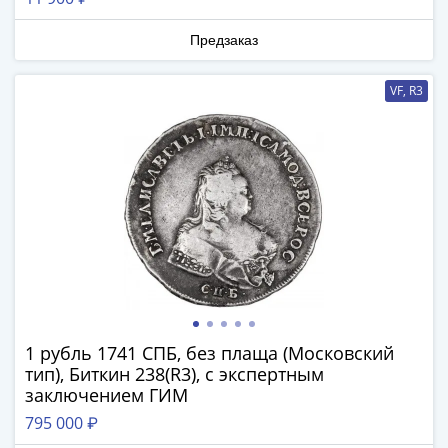
Нижегородско-
Суздальское
Предзаказ
княжество
(1383-
VF, R3
1431)
США
Регулярные
выпуски
Доллары
Сакагавеи
(индианка)
Доллары
инновации
Президентские
доллары
1 рубль 1741 СПБ, без плаща (Московский
Квотеры
тип), Биткин 238(R3), с экспертным
(парки)
заключением ГИМ
Квотеры
795 000 ₽
(штаты)