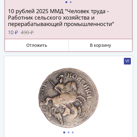
IV
Шуйский
10 рублей 2025 ММД "Человек труда -
(1606-­
Работник сельского хозяйства и
перерабатывающей промышленности"
1610)
Борис
10 ₽
490 ₽
Годунов
Отложить
В корзину
(1598-­
1605)
Фёдор
VF
I
Иванович
(1584-­
1598)
Иван
IV
Грозный
(1533-
1584)
Василий