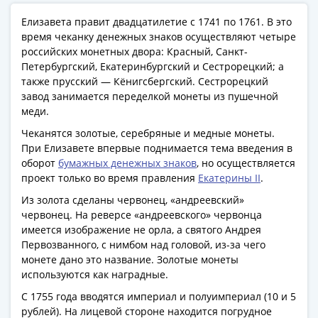
Антика
и
Елизавета правит двадцатилетие с 1741 по 1761. В это
средневековье
время чеканку денежных знаков осуществляют четыре
Древняя
российских монетных двора: Красный, Санкт-
Петербургский, Екатеринбургский и Сестрорецкий; а
Греция
также прусский — Кёнигсбергский. Сестрорецкий
Древний
завод занимается переделкой монеты из пушечной
Рим
меди.
Византия
Чеканятся золотые, серебряные и медные монеты.
Золотая
При Елизавете впервые поднимается тема введения в
Орда
оборот
бумажных денежных знаков
, но осуществляется
Крымское
проект только во время правления
Екатерины II
.
ханство
Из золота сделаны червонец, «андреевский»
Речь
червонец. На реверсе «андреевского» червонца
Посполитая
имеется изображение не орла, а святого Андрея
Священная
Первозванного, с нимбом над головой, из-за чего
Римская
монете дано это название. Золотые монеты
империя
используются как наградные.
Другие
С 1755 года вводятся империал и полуимпериал (10 и 5
Банкноты
рублей). На лицевой стороне находится погрудное