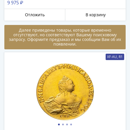
9 975 ₽
в
ВОВ
Отложить
В корзину
75
лет
Далее приведены товары, которые временно
Победы
отсутствуют, но соответствуют Вашему поисковому
в
запросу. Оформите предзаказ и мы сообщим Вам об их
появлении.
ВОВ
Человек
XF-AU, R1
труда
Города-
герои
Оружие
Великой
Победы
Олимпиада
в
Сочи
2014