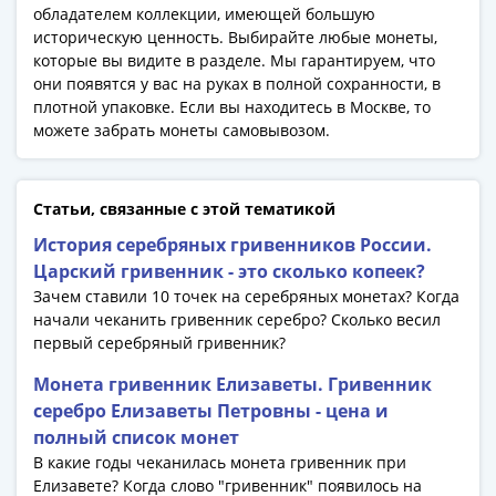
обладателем коллекции, имеющей большую
Азия
историческую ценность. Выбирайте любые монеты,
Америка
которые вы видите в разделе. Мы гарантируем, что
Африка
они появятся у вас на руках в полной сохранности, в
Европа
плотной упаковке. Если вы находитесь в Москве, то
СНГ
можете забрать монеты самовывозом.
и
страны
Балтии
Статьи, связанные с этой тематикой
Смешанные
История серебряных гривенников России.
лоты
Царский гривенник - это сколько копеек?
Другие
Зачем ставили 10 точек на серебряных монетах? Когда
страны
начали чеканить гривенник серебро? Сколько весил
Банкноты
первый серебряный гривенник?
СССР
Монета гривенник Елизаветы. Гривенник
1917
серебро Елизаветы Петровны - цена и
-
полный список монет
1923
В какие годы чеканилась монета гривенник при
1917
Елизавете? Когда слово "гривенник" появилось на