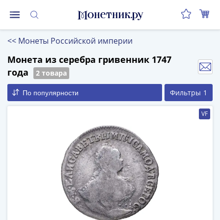
Монеты
<<
Монеты Российской империи
Монеты
Российской
Монета из серебра гривенник 1747
Федерации
года
2 товара
Регулярные
Фильтры
1
По популярности
выпуски
до
VF
реформы
(1992-
1993)
после
реформы
(1997-
нв)
Юбилейные
и