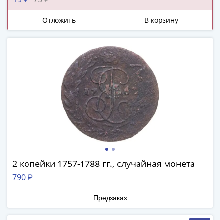
-
1991)
Отложить
В корзину
Юбилейные
и
памятные
Наборы
и
коллекции
Монеты
Российской
империи
Николай
II
(1894-
2 копейки 1757-1788 гг., случайная монета
1917)
790 ₽
Александр
III
Предзаказ
(1881-