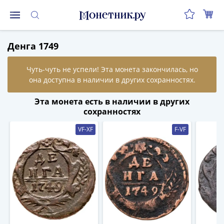
Монеты
Денга 1749
Монеты
Российской
Федерации
Регулярные
выпуски
Эта монета есть в наличии в других
до
сохранностях
реформы
VF-XF
F-VF
(1992-
1993)
после
реформы
(1997-
нв)
Юбилейные
и