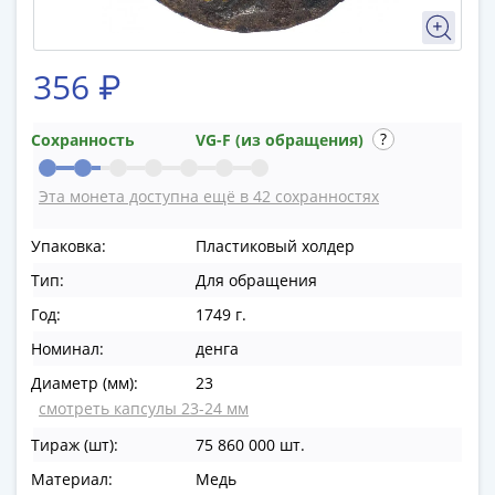
в
ВОВ
75
356 ₽
лет
Победы
Сохранность
VG-F (из обращения)
в
ВОВ
Эта монета доступна ещё в 42 сохранностях
Человек
труда
Упаковка:
Пластиковый холдер
Города-
Тип:
Для обращения
герои
Оружие
Год:
1749 г.
Великой
Номинал:
денга
Победы
Диаметр (мм):
23
Олимпиада
смотреть капсулы 23-24 мм
в
Сочи
Тираж (шт):
75 860 000 шт.
2014
Материал:
Медь