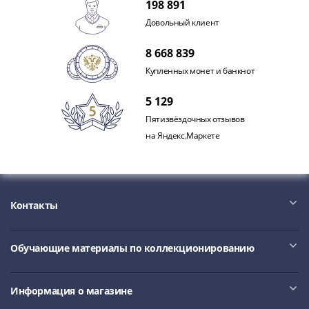
Антика
198 891
и
Довольный клиент
средневековье
Древняя
8 668 839
Греция
Купленных монет и банкнот
Древний
Рим
5 129
Византия
Пятизвёздочных отзывов
Золотая
на Яндекс.Маркете
Орда
Крымское
ханство
Речь
Контакты
Посполитая
Священная
Римская
Обучающие материалы по коллекционированию
империя
Другие
Информация о магазине
Банкноты