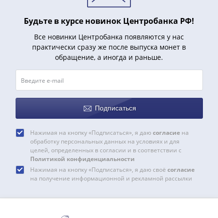
Римская
империя
Будьте в курсе новинок Центробанка РФ!
Другие
Все новинки Центробанка появляются у нас
Приднестровье
практически сразу же после выпуска монет в
Украина
обращение, а иногда и раньше.
Монеты
мира
Австралия
и
Подписаться
Океания
Азия
Нажимая на кнопку «Подписаться», я даю
согласие
на
Америка
обработку персональных данных на условиях и для
Африка
целей, определенных в согласии и в соответствии с
Европа
Политикой конфиденциальности
Нажимая на кнопку «Подписаться», я даю своё
согласие
Другие
на получение информационной и рекламной рассылки
страны
Смешанные
лоты