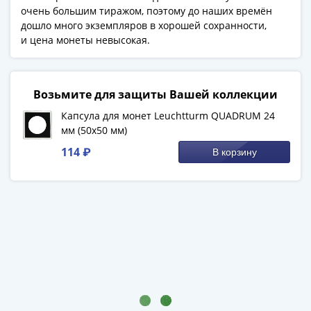
(1727-
очень большим тиражом, поэтому до наших времён
дошло много экземпляров в хорошей сохранности,
1729)
и цена монеты невысокая.
Екатерина
I
(1725-
Возьмите для защиты Вашей коллекции
1727)
Петр
Капсула для монет Leuchtturm QUADRUM 24
I
мм (50х50 мм)
(1700-
114 ₽
В корзину
1725)
Наборы
и
коллекции
Монеты
Древней
Руси
Иван
V