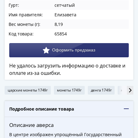
ЧМ
Гурт:
сетчатый
по
футболу
Имя правителя:
Елизавета
2018
Вес монеты (г):
8,19
Крымские
Код товара:
65854
события
Архитектура
Красная
книга
Не удалось загрузить информацию о доставке и
Личности
оплате из-за ошибки.
Мультипликация
События
Серебряные
царские монеты 1749г
монеты 1749г
денга 1749г
недороги
и
золотые
Подробное описание товара
Города
трудовой
Описание аверса
доблести
Освобожденные
В центре изображен упрощённый Государственный