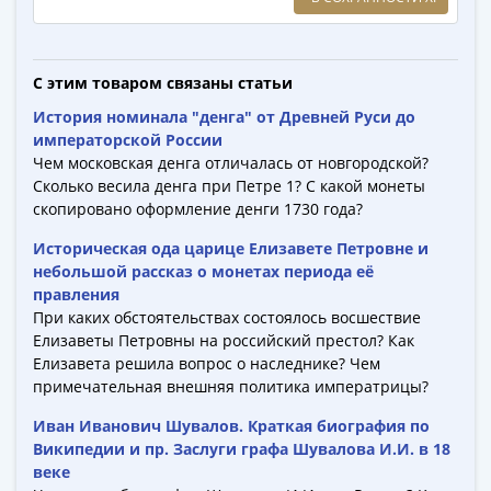
-
1991)
Юбилейные
С этим товаром связаны статьи
и
История номинала "денга" от Древней Руси до
памятные
императорской России
Наборы
Чем московская денга отличалась от новгородской?
и
Сколько весила денга при Петре 1? С какой монеты
коллекции
скопировано оформление денги 1730 года?
Монеты
Историческая ода царице Елизавете Петровне и
Российской
небольшой рассказ о монетах периода её
империи
правления
Николай
При каких обстоятельствах состоялось восшествие
II
Елизаветы Петровны на российский престол? Как
(1894-
Елизавета решила вопрос о наследнике? Чем
1917)
примечательная внешняя политика императрицы?
Александр
Иван Иванович Шувалов. Краткая биография по
III
Википедии и пр. Заслуги графа Шувалова И.И. в 18
(1881-
веке