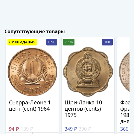
IV
Шуйский
(1606-­
1610)
Борис
Сопутствующие товары
Годунов
ЛИКВИДАЦИЯ
UNC
-11%
UNC
(1598-­
1605)
Фёдор
I
Иванович
(1584-­
1598)
Иван
Сьерра-Леоне 1
Шри-Ланка 10
Фран
IV
цент (cent) 1964
центов (cents)
франк
Грозный
1975
1985 
(1533-
дня 
1584)
Викт
94 ₽
139 ₽
349 ₽
390 ₽
366 ₽
Василий