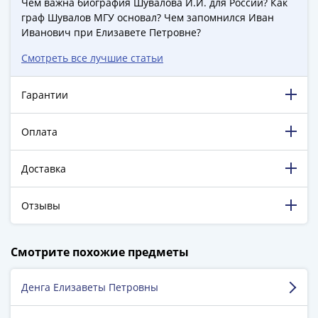
1894)
Чем важна биография Шувалова И.И. для России? Как
Александр
граф Шувалов МГУ основал? Чем запомнился Иван
Иванович при Елизавете Петровне?
II
(1854-
Смотреть все лучшие статьи
1881)
Николай
Гарантии
I
(1826-
Оплата
1855)
Александр
Доставка
I
(1801-
1825)
Отзывы
Павел
I
198 891 довольный клиент!
Смотрите похожие предметы
(1796-
5 129 пятизвёздочных отзывов на Яндекс.Маркете.
1801)
Денга Елизаветы Петровны
Екатерина
Афанасенков Сергей
II
г. Санкт-Петербург