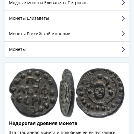
(1762-
Медные монеты Елизаветы Петровны
1796)
Достоинства:
Огромный ассортимент. Отличная
Петр
Монеты Елизаветы
ценовая политика. Отлаженная система покупки.
III
Недостатки:
---
(1762-
Монеты Российской империи
Комментарий:
Отличный магазин, всем
1762)
интересующимся коллекционерам монет и
Елизавета
банкнот советую!
Монеты
(1741-
1762)
Смотреть больше отзывов
Иоанн
Антонович
(1740-
1741)
Анна
Иоанновна
(1730-
1740)
Недорогая древняя монета
Петр
II
Эта старинная монета и подобные ей выпускались