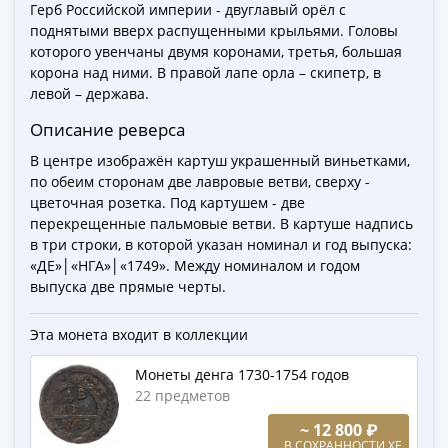
Города-
Герб Российской империи - двуглавый орёл с
поднятыми вверх распущенными крыльями. Головы
столицы
которого увенчаны двумя коронами, третья, большая
Европы
корона над ними. В правой лапе орла – скипетр, в
Наборы
левой – держава.
и
коллекции
Описание реверса
Монеты
В центре изображён картуш украшенный виньетками,
СССР
по обеим сторонам две лавровые ветви, сверху -
и
цветочная розетка. Под картушем - две
РСФСР
перекрещенные пальмовые ветви. В картуше надпись
в три строки, в которой указан номинал и год выпуска:
РСФСР
«ДЕ»│«НГА»│«1749». Между номиналом и годом
и
выпуска две прямые черты.
СССР
(1921-
Эта монета входит в коллекции
1958)
СССР
Монеты денга 1730-1754 годов
и
22 предметов
ГКЧП
~ 12 800 ₽
(1961
В СОХРАННОСТИ XF