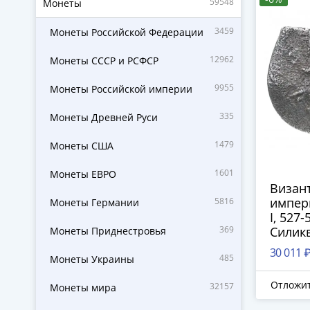
59548
Монеты
3459
Монеты Российской Федерации
12962
Монеты СССР и РСФСР
9955
Монеты Российской империи
335
Монеты Древней Руси
1479
Монеты США
1601
Монеты ЕВРО
Визан
импер
5816
Монеты Германии
I, 527-
369
Силикв
Монеты Приднестровья
30 011 
485
Монеты Украины
Отложи
32157
Монеты мира