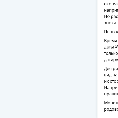
оконча
наприм
Но ра
эпохи.
Первая
Время 
даты X
только
датиру
Для ри
вид на
их сто
Наприм
правит
Монеты
родово