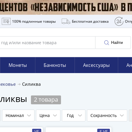
100% подлинные товары
Бесплатная доставка
Отп
Найти
Монеты
Банкноты
Аксессуары
Ан
вековье
Силиква
иликвы
2 товара
Номинал
Цена
Год
Сохранность
VF
F-VF