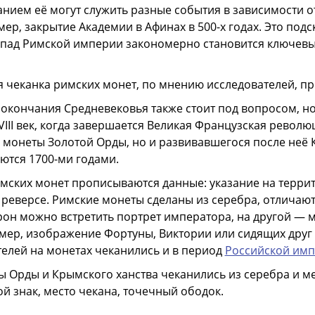
нием её могут служить разные события в зависимости 
ер, закрытие Академии в Афинах в 500-х годах. Это подс
спад Римской империи закономерно становится ключев
 чеканка римских монет, по мнению исследователей, прои
окончания Средневековья также стоит под вопросом, н
VIII век, когда завершается Великая Французская револю
 монеты Золотой Орды, но и развивавшегося после неё
ются 1700-ми годами.
мских монет прописываются данные: указание на терри
 реверсе. Римские монеты сделаны из серебра, отличаю
рон можно встретить портрет императора, на другой — 
ер, изображение Фортуны, Виктории или сидящих друг 
елей на монетах чеканились и в период
Российской им
 Орды и Крымского ханства чеканились из серебра и ме
й знак, место чекана, точечный ободок.