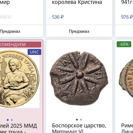
имир
королева Кристина
941г
 490 ₽
536 ₽
976 ₽
Предзаказ
Предзаказ
-60%
КОМЕНДУЕМ
UNC
Боспорское царство,
Римс
блей 2025 ММД
Митридат VI
Лици
ек труда -