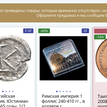
ее приведены товары, которые временно отсутствуют, но
Оформите предзаказ и мы сообщим В
F-VF
-60%
XF
-74%
тийская
Римская империя 1
Таил
ия, Юстиниан
фоллис 240-410 гг., в
200
565 годы, 1/2
холдере с
порт