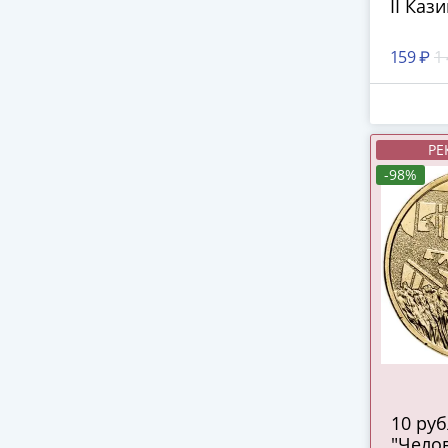
II Каз
159 ₽
1
РЕ
-98%
10 ру
"Челов