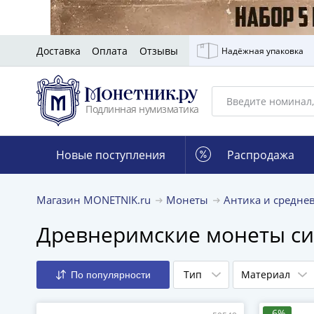
Доставка
Оплата
Отзывы
Надёжная упаковка
Подлинная нумизматика
Новые поступления
Распродажа
Магазин MONETNIK.ru
Монеты
Антика и средне
Древнеримские монеты с
Тип
Материал
По популярности
-6%