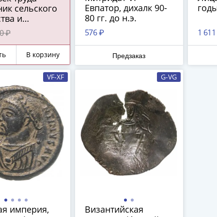
Евпатор, дихалк 90-
годы
ник сельского
80 гг. до н.э.
тва и
абатывающей
576 ₽
1 611
0 ₽
шленности"
ть
В корзину
Предзаказ
VF-XF
G-VG
ая империя,
Византийская