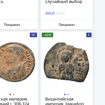
.х.
случайный выбор
499 ₽
990 ₽
Предзаказ
Предзаказ
VF
-46%
F
кая империя,
Византийская
ний I, 308-324
империя, Никифор