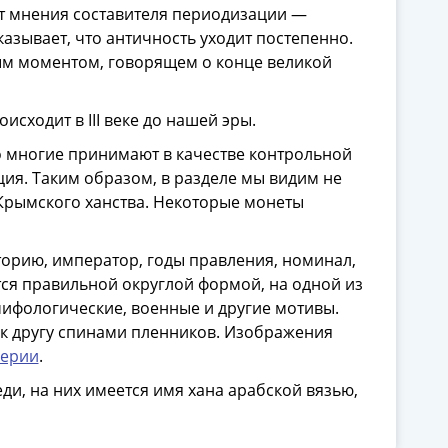
от мнения составителя периодизации —
казывает, что античность уходит постепенно.
ым моментом, говорящем о конце великой
сходит в III веке до нашей эры.
о многие принимают в качестве контрольной
ция. Таким образом, в разделе мы видим не
 Крымского ханства. Некоторые монеты
торию, император, годы правления, номинал,
тся правильной округлой формой, на одной из
мифологические, военные и другие мотивы.
к другу спинами пленников. Изображения
перии
.
ди, на них имеется имя хана арабской вязью,