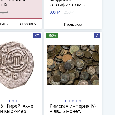
сертификатом
 IX
подлинности
399 ₽
1 250 ₽
73 ₽
жить
В корзину
Предзаказ
XF
-50%
G
б I Гирей, Акче
Римская империя IV-
ан Кырк-Йер
V вв., 5 монет,