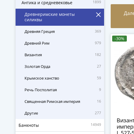
1899
Антика и средневековье
Дал
Древнеримские монеты
силиквы
Древняя Греция
369
-30%
Древний Рим
979
Византия
182
Золотая Орда
27
Крымское ханство
59
Речь Посполитая
9
Священная Римская империя
16
Другие
277
Визан
14949
Банкноты
импер
I, 527-