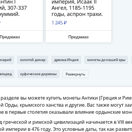
нтин I
империя, Исаак II
й, 307-337
Ангел, 1185-1195
нуммий.
годы, аспрон трахи.
₽
1 245 ₽
Предзаказ
Предзаказ
енарий
золотой динар
драхма Индия
монеты до нашей эры
ельред
куфические дирхемы
Развернуть
 разделе вы можете купить монеты Антики (Греция и Рим
й Орды, крымского ханства и другие. Вас также могут з
е в первые столетия оказывали влияние ордынские мон
 греческой и римской цивилизаций начинается в VIII ве
й империи в 476 году. Это условные даты, так как разви