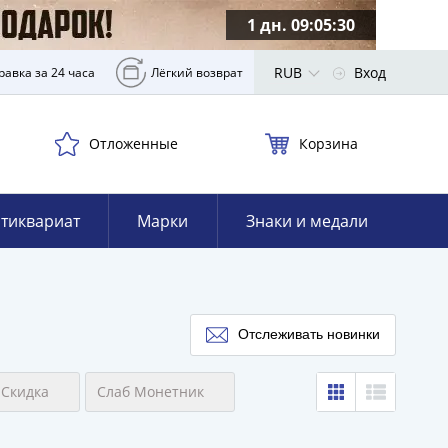
1 дн. 09:05:29
RUB
Вход
равка за 24 часа
Лёгкий возврат
Отложенные
Корзина
тиквариат
Марки
Знаки и медали
Отслеживать новинки
Скидка
Слаб Монетник