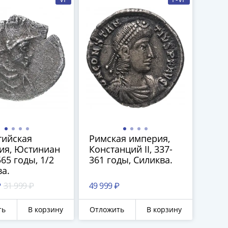
тийская
Римская империя,
ия, Юстиниан
Констанций II, 337-
565 годы, 1/2
361 годы, Силиква.
а.
₽
31 999 ₽
49 999 ₽
ть
В корзину
Отложить
В корзину