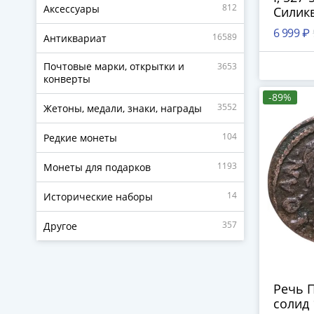
812
Аксессуары
Силикв
6 999 ₽
16589
Антиквариат
Почтовые марки, открытки и
3653
конверты
-89%
3552
Жетоны, медали, знаки, награды
104
Редкие монеты
1193
Монеты для подарков
14
Исторические наборы
357
Другое
Речь 
солид 