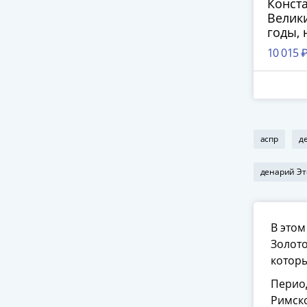
Конста
Велики
годы, 
10 015 
аспр
д
денарий Эт
В этом
Золото
которы
Период
Римско