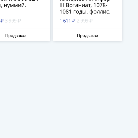
, нуммий.
III Вотаниат, 1078-
1081 годы, фоллис.
 ₽
3 999 ₽
1 611 ₽
2 999 ₽
Предзаказ
Предзаказ