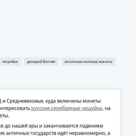
тетробол
денарий Витовт
античные золотые монеты
) и Средневековья, куда включены монеты
аинтересовать
русские серебряные чешуйки
, на
еты.
ке до нашей эры и заканчивается падением
тие античных государств идёт неравномерно, а