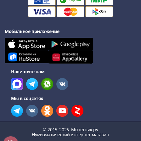
III
(1505-­
1533)
Иван
Мобильное приложение
III
(1462-­
1505)
Василий
II
Напишите нам
Темный
(1425-­
1462)
Псков
Мы в соцсетях
(1425-­
1510)
Новгород
(1420-­
© 2015–2026
Монетник.ру
1478)
Нумизматический интернет-магазин