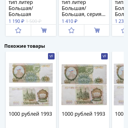
1894)
тип литер
тип литер
тип 
Александр
Большая/
Большая/
Боль
Большая
Большая, серия
Боль
II
МТ
ВЛ
(1854-
1 190 ₽
1 500 ₽
1 410 ₽
1 237
1881)
Николай
I
Похожие товары
(1826-
1855)
VF
VF
Александр
I
(1801-
1825)
Павел
I
(1796-
1801)
1000 рублей 1993
1000 рублей 1993
1000
Екатерина
II