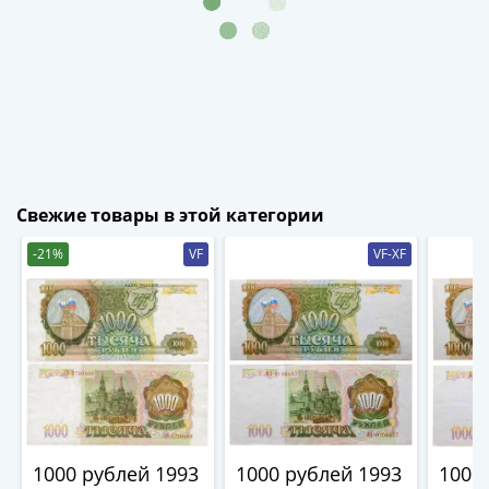
-
1991)
Юбилейные
и
памятные
Наборы
и
коллекции
Свежие товары в этой категории
Монеты
Российской
-21%
VF
VF-XF
империи
Николай
II
(1894-
1917)
Александр
III
(1881-
1000 рублей 1993
1000 рублей 1993
1000