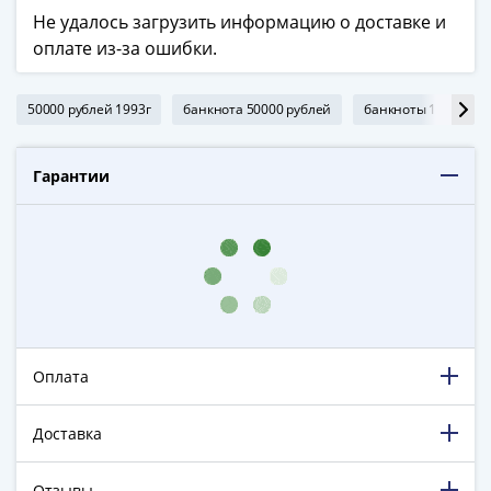
в
Не удалось загрузить информацию о доставке и
ВОВ
оплате из-за ошибки.
75
лет
50000 рублей 1993г
банкнота 50000 рублей
банкноты 1993г
Победы
в
ВОВ
Гарантии
Человек
труда
Города-
герои
Оружие
Великой
Победы
Оплата
Олимпиада
в
Доставка
Сочи
2014
Отзывы