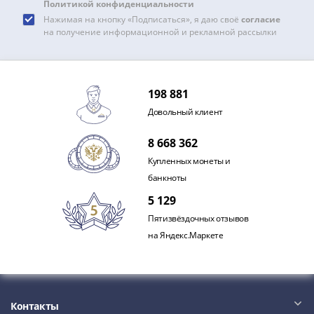
и
Политикой конфиденциальности
Петр
Нажимая на кнопку «Подписаться», я даю своё
согласие
I
на получение информационной и рекламной рассылки
(1682-
1717)
Федор
198 881
III
Довольный клиент
Алексеевич
(1676-
8 668 362
1682)
Купленных монеты и
Алексей
банкноты
Михайлович
5 129
(1645-
1676)
Пятизвёздочных отзывов
Михаил
на Яндекс.Маркете
Федорович
(1613-
1645)
Василий
Контакты