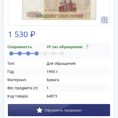
памятные
Биметаллические
(10р)
ГВС
и
1 530 ₽
аналогичные
(10р)
200
Сохранность
VF (из обращения)
лет
Победы
Тип:
Для обращения
1812
50
Год:
1993 г.
лет
Материал:
Бумага
Победы
Вес предмета (г):
1
в
Код товара:
64873
ВОВ
70
лет
Победы