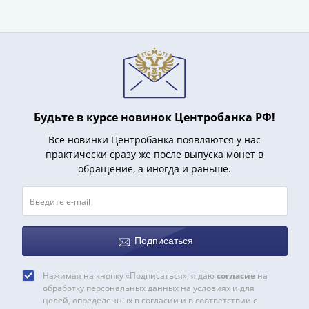
(1727-
1729)
Екатерина
I
(1725-
1727)
Петр
Будьте в курсе новинок Центробанка РФ!
I
Все новинки Центробанка появляются у нас
(1700-
практически сразу же после выпуска монет в
1725)
обращение, а иногда и раньше.
Наборы
и
коллекции
Монеты
Древней
Подписаться
Руси
Иван
Нажимая на кнопку «Подписаться», я даю
согласие
на
обработку персональных данных на условиях и для
V
целей, определенных в согласии и в соответствии с