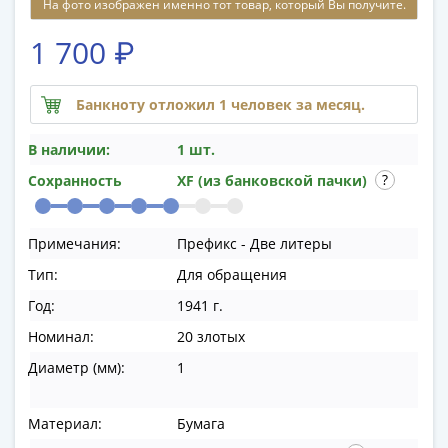
На фото изображен именно тот товар, который Вы получите.
памятные
Биметаллические
1 700 ₽
(10р)
ГВС
и
Банкноту отложил 1 человек за месяц.
аналогичные
В наличии:
1 шт.
(10р)
200
Сохранность
XF (из банковской пачки)
лет
Победы
Примечания:
Префикс - Две литеры
1812
50
Тип:
Для обращения
лет
Год:
1941 г.
Победы
Номинал:
20 злотых
в
ВОВ
Диаметр (мм):
1
70
лет
Материал:
Бумага
Победы