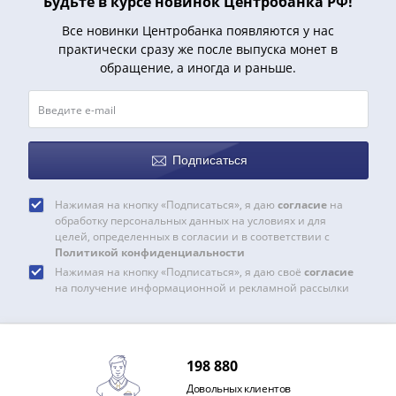
Будьте в курсе новинок Центробанка РФ!
(1727-
Все новинки Центробанка появляются у нас
1729)
практически сразу же после выпуска монет в
Екатерина
обращение, а иногда и раньше.
I
(1725-
1727)
Петр
I
Подписаться
(1700-
1725)
Нажимая на кнопку «Подписаться», я даю
согласие
на
обработку персональных данных на условиях и для
Наборы
целей, определенных в согласии и в соответствии с
и
Политикой конфиденциальности
коллекции
Нажимая на кнопку «Подписаться», я даю своё
согласие
Монеты
на получение информационной и рекламной рассылки
Древней
Руси
Иван
198 880
V
Довольных клиентов