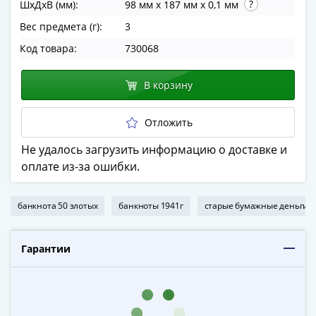
ШхДхВ (мм):
98 мм x 187 мм x 0,1 мм
в
Вес предмета (г):
3
ВОВ
75
Код товара:
730068
лет
Победы
В корзину
в
ВОВ
Отложить
Человек
труда
Не удалось загрузить информацию о доставке и
Города-
оплате из-за ошибки.
герои
Оружие
банкнота 50 злотых
банкноты 1941г
старые бумажные деньги
Великой
Победы
Олимпиада
Гарантии
в
Сочи
2014