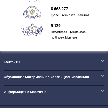
и
Петр
8 668 277
I
Купленных монет и банкнот
(1682-
1717)
5 129
Федор
Пятизвёздочных отзывов
III
на Яндекс.Маркете
Алексеевич
(1676-
1682)
Алексей
Контакты
Михайлович
(1645-
1676)
Обучающие материалы по коллекционированию
Михаил
Федорович
Информация о магазине
(1613-
1645)
Василий