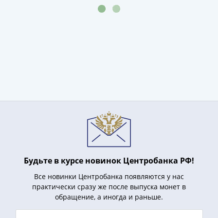
(1727-
1729)
Екатерина
I
(1725-
1727)
Петр
I
(1700-
1725)
Наборы
и
коллекции
Монеты
Будьте в курсе новинок Центробанка РФ!
Древней
Все новинки Центробанка появляются у нас
Руси
практически сразу же после выпуска монет в
Иван
обращение, а иногда и раньше.
V