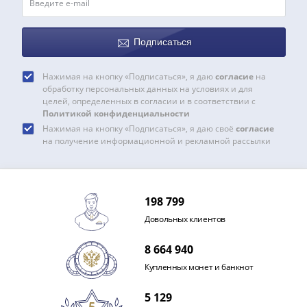
и
Петр
I
Подписаться
(1682-
1717)
Нажимая на кнопку «Подписаться», я даю
согласие
на
Федор
обработку персональных данных на условиях и для
III
целей, определенных в согласии и в соответствии с
Алексеевич
Политикой конфиденциальности
Нажимая на кнопку «Подписаться», я даю своё
согласие
(1676-
на получение информационной и рекламной рассылки
1682)
Алексей
Михайлович
(1645-
198 799
1676)
Довольных клиентов
Михаил
Федорович
8 664 940
(1613-
Купленных монет и банкнот
1645)
Василий
5 129