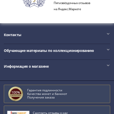
IV
Пятизвёздочных отзывов
Шуйский
на Яндекс.Маркете
(1606-­
1610)
Борис
Годунов
Контакты
(1598-­
1605)
Фёдор
Обучающие материалы по коллекционированию
I
Иванович
Информация о магазине
(1584-­
1598)
Иван
IV
Гарантия подлинности
Грозный
Качества монет и банкнот
Получения заказа
(1533-
1584)
Василий
Смотреть отзывы о нас