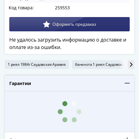
в
Код товара:
259553
ВОВ
75
лет
Победы
Не удалось загрузить информацию о доставке и
в
оплате из-за ошибки.
ВОВ
Человек
труда
1 риял 1984г Саудовская Аравия
банкнота 1 риял Саудовская Арави
Города-
герои
Гарантии
Оружие
Великой
Победы
Олимпиада
в
Сочи
2014