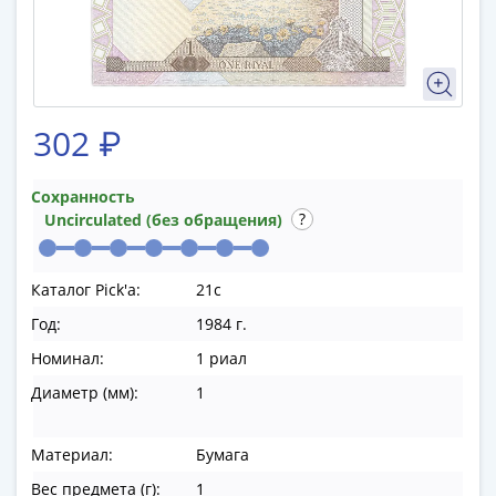
памятные
Биметаллические
(10р)
ГВС
и
302 ₽
аналогичные
(10р)
200
Сохранность
лет
Uncirculated (без обращения)
Победы
1812
Каталог Pick'a:
21с
50
Год:
1984 г.
лет
Победы
Номинал:
1 риал
в
Диаметр (мм):
1
ВОВ
70
Материал:
Бумага
лет
Победы
Вес предмета (г):
1