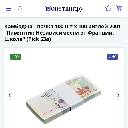
Монеты
Камбоджа - пачка 100 шт х 100 риэлей 2001
Монеты
"Памятник Независимости от Франции.
Российской
Школа" (Pick 53a)
Федерации
Регулярные
выпуски
-10%
UNC
до
реформы
(1992-
1993)
после
реформы
(1997-
нв)
Юбилейные
и