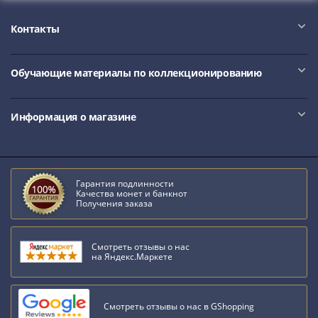
IV
Шуйский
Контакты
(1606-­
1610)
Борис
Обучающие материалы по коллекционированию
Годунов
(1598-­
Информация о магазине
1605)
Фёдор
I
Иванович
Гарантия подлинности
(1584-­
Качества монет и банкнот
Получения заказа
1598)
Иван
IV
Смотреть отзывы о нас
на Яндекс.Маркете
Грозный
(1533-
1584)
Смотреть отзывы о нас в GShopping
Василий