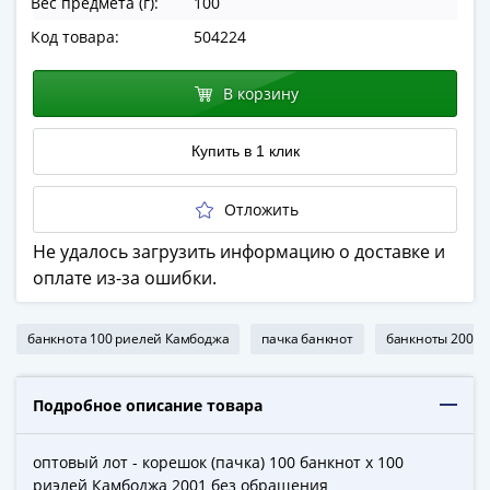
Вес предмета (г):
100
в
Код товара:
504224
ВОВ
75
В корзину
лет
Победы
в
Купить в 1 клик
ВОВ
Человек
Отложить
труда
Не удалось загрузить информацию о доставке и
Города-
оплате из-за ошибки.
герои
Оружие
Великой
банкнота 100 риелей Камбоджа
пачка банкнот
банкноты 2001г
Победы
Олимпиада
Подробное описание товара
в
Сочи
2014
оптовый лот - корешок (пачка) 100 банкнот х 100
риэлей Камбоджа 2001 без обращения