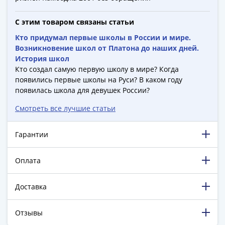
ЧМ
по
С этим товаром связаны статьи
футболу
2018
Кто придумал первые школы в России и мире.
Крымские
Возникновение школ от Платона до наших дней.
История школ
события
Кто создал самую первую школу в мире? Когда
Архитектура
появились первые школы на Руси? В каком году
Красная
появилась школа для девушек России?
книга
Личности
Смотреть все лучшие статьи
Мультипликация
События
Гарантии
Серебряные
и
Оплата
золотые
Города
Доставка
трудовой
доблести
Отзывы
Освобожденные