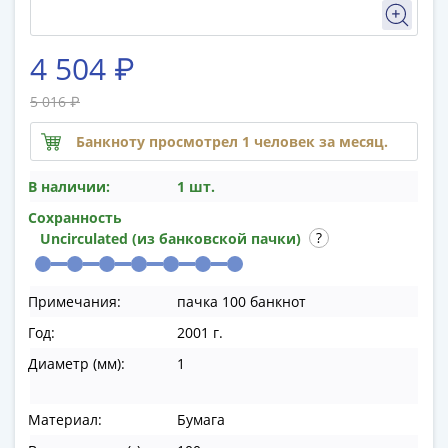
памятные
Биметаллические
(10р)
4 504 ₽
ГВС
5 016 ₽
и
аналогичные
Банкноту просмотрел 1 человек за месяц.
(10р)
200
В наличии:
1 шт.
лет
Сохранность
Победы
Uncirculated (из банковской пачки)
1812
50
лет
Примечания:
пачка 100 банкнот
Победы
Год:
2001 г.
в
Диаметр (мм):
1
ВОВ
70
лет
Материал:
Бумага
Победы