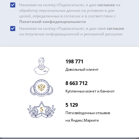
и
Нажимая на кнопку «Подписаться», я даю
согласие
на
Петр
обработку персональных данных на условиях и для
I
целей, определенных в согласии и в соответствии с
(1682-
Политикой конфиденциальности
Нажимая на кнопку «Подписаться», я даю своё
согласие
1717)
на получение информационной и рекламной рассылки
Федор
III
Алексеевич
(1676-
198 771
1682)
Довольный клиент
Алексей
Михайлович
8 663 712
(1645-
Купленных монет и банкнот
1676)
Михаил
5 129
Федорович
Пятизвёздочных отзывов
(1613-
на Яндекс.Маркете
1645)
Василий