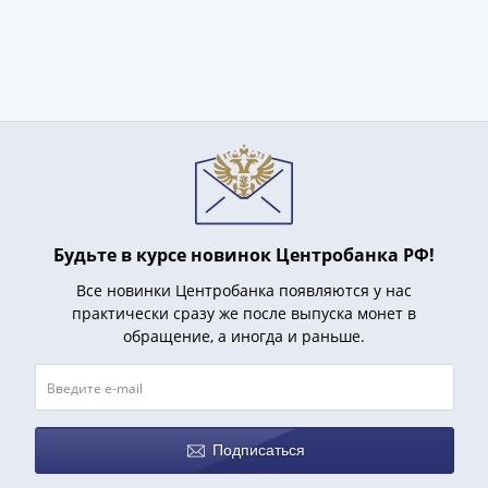
(1727-
1729)
Екатерина
I
(1725-
1727)
Петр
I
(1700-
1725)
Будьте в курсе новинок Центробанка РФ!
Наборы
Все новинки Центробанка появляются у нас
и
практически сразу же после выпуска монет в
коллекции
обращение, а иногда и раньше.
Монеты
Древней
Руси
Иван
Подписаться
V