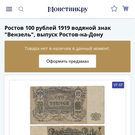
Монеты
Ростов 100 рублей 1919 водяной знак
Монеты
"Вензель", выпуск Ростов-на-Дону
Российской
Федерации
Регулярные
выпуски
до
реформы
(1992-
VF-XF
1993)
после
реформы
(1997-
нв)
Юбилейные
и