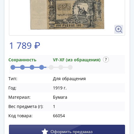
памятные
Биметаллические
(10р)
ГВС
и
аналогичные
1 789 ₽
(10р)
200
лет
Сохранность
VF-XF (из обращения)
Победы
1812
Тип:
Для обращения
50
Год:
1919 г.
лет
Победы
Материал:
Бумага
в
Вес предмета (г):
1
ВОВ
Код товара:
66054
70
лет
Победы