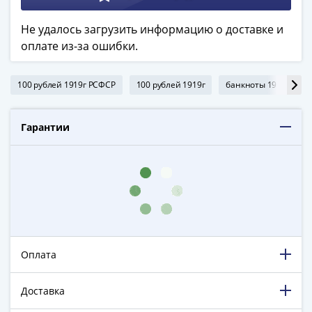
в
ВОВ
Не удалось загрузить информацию о доставке и
75
оплате из-за ошибки.
лет
Победы
100 рублей 1919г РСФСР
100 рублей 1919г
банкноты 1919г
в
ВОВ
Человек
Гарантии
труда
Города-
герои
Оружие
Великой
Победы
Олимпиада
Оплата
в
Сочи
Доставка
2014