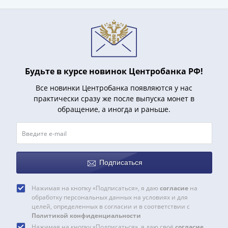
(1727-
1729)
Екатерина
I
(1725-
1727)
Будьте в курсе новинок Центробанка РФ!
Петр
Все новинки Центробанка появляются у нас
I
практически сразу же после выпуска монет в
(1700-
обращение, а иногда и раньше.
1725)
Наборы
и
коллекции
Подписаться
Монеты
Древней
Нажимая на кнопку «Подписаться», я даю
согласие
на
Руси
обработку персональных данных на условиях и для
Иван
целей, определенных в согласии и в соответствии с
V
Политикой конфиденциальности
Нажимая на кнопку «Подписаться», я даю своё
согласие