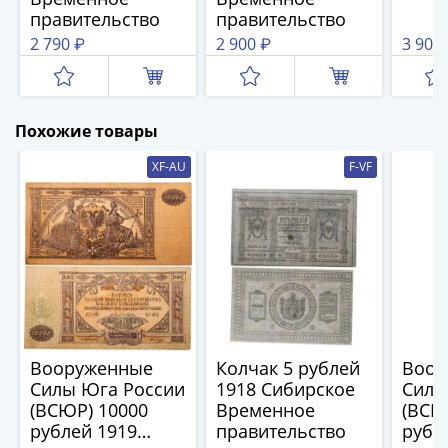
1894)
правительство
правительство
Александр
2 790 ₽
2 900 ₽
3 900
II
(1854-
1881)
Николай
Похожие товары
I
(1826-
XF-AU
F-VF
1855)
Александр
I
(1801-
1825)
Павел
I
(1796-
Вооруженные
Колчак 5 рублей
Воор
1801)
Силы Юга России
1918 Сибирское
Силы
Екатерина
(ВСЮР) 10000
Временное
(ВСЮ
рублей 1919
правительство
рубл
II