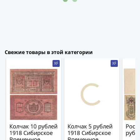
-
1991)
Юбилейные
и
памятные
Наборы
и
Свежие товары в этой категории
коллекции
XF
XF
Монеты
Российской
империи
Николай
II
(1894-
1917)
Александр
III
Колчак 10 рублей
Колчак 5 рублей
Рост
1918 Сибирское
1918 Сибирское
рубл
(1881-
Временное
Временное