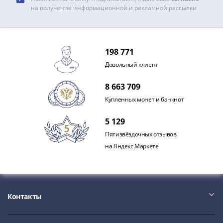
и
на получение информационной и рекламной рассылки
Петр
I
(1682-
1717)
198 771
Федор
Довольный клиент
III
Алексеевич
8 663 709
(1676-
Купленных монет и банкнот
1682)
Алексей
5 129
Михайлович
Пятизвёздочных отзывов
(1645-
на Яндекс.Маркете
1676)
Михаил
Федорович
(1613-
Контакты
1645)
Василий