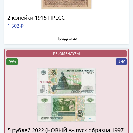
Нижегородско-
Суздальское
княжество
2 копейки 1915 ПРЕСС
(1383-
1 502 ₽
1431)
США
Предзаказ
Регулярные
выпуски
РЕКОМЕНДУЕМ
Доллары
-99%
UNC
Сакагавеи
(индианка)
Доллары
инновации
Президентские
доллары
Квотеры
(парки)
Квотеры
(штаты)
5 рублей 2022 (НОВЫЙ выпуск образца 1997,