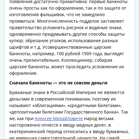
1918
появления достаточно примитивна: первые банкноты
1919
очень просты как по оформлению, так и по защите от
-
изготовления фальшивок, что не замедлило
проявиться. Многочисленность подделок заставляет
1920гг
правительство усложнять рисунок и водяные знаки,
1921
одновременно придумывать другие способы защиты
1922
купюр: обрезание уголков, использование разных
1923
шрифтов и т.д. Усовершенствованные царские
1924
банкноты, например, 100 рублей 1909 года, выглядят
-
очень презентабельно. Коллекционер, собирая
1932
царские банкноты, может проследить усложнение их
оформления.
1934
1937
Сначала банкноты — это не совсем деньги
1938
Бумажные знаки в Российской Империи не являются
1947
деньгами в современном понимании, поэтому их
(1957)
называют «облигациями», «кредитными билетами»,
1961
«депозитными билетами Государственного банка». Так
же, как при
Алексее Михайловиче
народ весьма
(по
настороженно отнёсся к вводу медных денег, в
Засько)
екатерининский период относились к вводу бумажных,
1961
не имеющих самостоятельной ценности. На самой