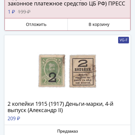
Наборы
законное платежное средство ЦБ РФ) ПРЕСС
Другие
1 ₽
199 ₽
ЕВРО
Германия
Отложить
В корзину
Евросоюз
ФРГ
VG-F
ГДР
Третий
рейх
Веймарская
республика
Нотгельды
Германская
империя
2 копейки 1915 (1917) Деньги-марки, 4-й
Бавария
выпуск (Александр II)
Данциг
Пруссия
209 ₽
Саар
Предзаказ
Священная