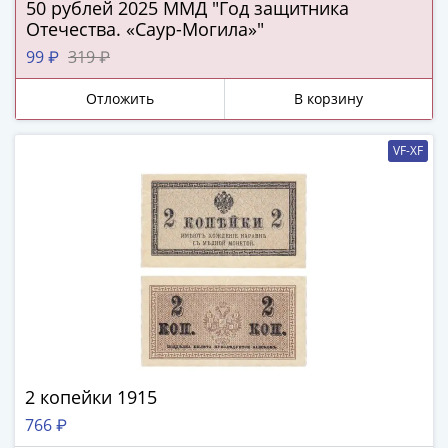
50 рублей 2025 ММД "Год защитника
(1727-
Отечества. «Саур-Могила»"
1729)
99 ₽
319 ₽
Екатерина
I
Отложить
В корзину
(1725-
1727)
VF-XF
Петр
I
(1700-
1725)
Наборы
и
коллекции
Монеты
Древней
Руси
2 копейки 1915
Иван
V
766 ₽