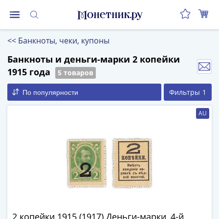
Монеты
<<
Банкноты, чеки, купоны
Монеты
Российской
Банкноты и деньги-марки 2 копейки
Федерации
1915 года
5 товаров
Регулярные
Фильтры
1
По популярности
выпуски
до
AU
реформы
(1992-
1993)
после
реформы
(1997-
нв)
Юбилейные
и
2 копейки 1915 (1917) Деньги-марки, 4-й