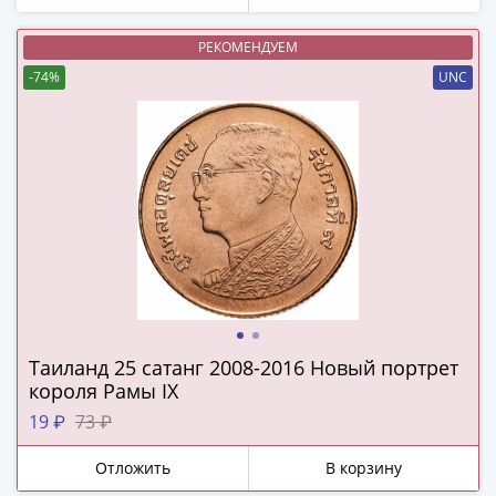
в
ВОВ
РЕКОМЕНДУЕМ
75
-74%
UNC
лет
Победы
в
ВОВ
Человек
труда
Города-
герои
Оружие
Великой
Победы
Таиланд 25 сатанг 2008-2016 Новый портрет
Олимпиада
короля Рамы IX
в
19 ₽
73 ₽
Сочи
2014
Отложить
В корзину