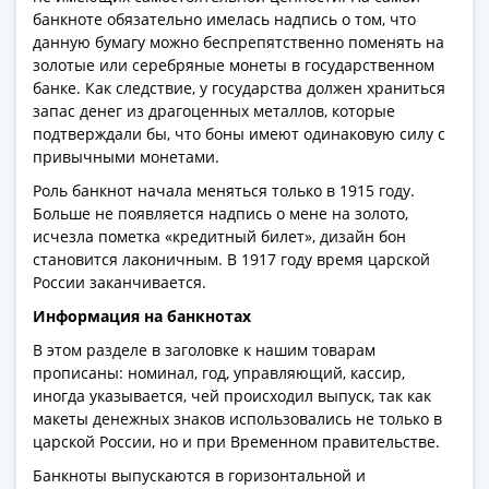
1991
банкноте обязательно имелась надпись о том, что
Гражданская
данную бумагу можно беспрепятственно поменять на
война
золотые или серебряные монеты в государственном
Банкноты
банке. Как следствие, у государства должен храниться
запас денег из драгоценных металлов, которые
царской
подтверждали бы, что боны имеют одинаковую силу с
России
привычными монетами.
Частные
выпуски
Роль банкнот начала меняться только в 1915 году.
Больше не появляется надпись о мене на золото,
Банкноты
исчезла пометка «кредитный билет», дизайн бон
с
становится лаконичным. В 1917 году время царской
красивыми
России заканчивается.
номерами
Информация на банкнотах
Лотерейные
билеты
В этом разделе в заголовке к нашим товарам
прописаны: номинал, год, управляющий, кассир,
Евросувенир
иногда указывается, чей происходил выпуск, так как
"0
макеты денежных знаков использовались не только в
евро"
царской России, но и при Временном правительстве.
Облигации
Банкноты выпускаются в горизонтальной и
и