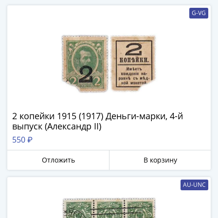
ЧМ
по
G-VG
футболу
2018
Крымские
события
Архитектура
Красная
книга
Личности
2 копейки 1915 (1917) Деньги-марки, 4-й
Мультипликация
выпуск (Александр II)
События
550 ₽
Серебряные
и
Отложить
В корзину
золотые
Города
AU-UNC
трудовой
доблести
Освобожденные