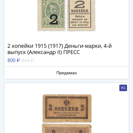
Антика
и
средневековье
Древняя
Греция
Древний
Рим
2 копейки 1915 (1917) Деньги-марки, 4-й
Византия
выпуск (Александр II) ПРЕСС
Золотая
800 ₽
824 ₽
Орда
Крымское
Предзаказ
ханство
Речь
VG
Посполитая
Священная
Римская
империя
Другие
Банкноты