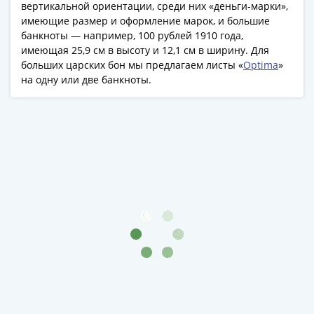
вертикальной ориентации, среди них «деньги-марки»,
акции
имеющие размер и оформление марок, и большие
Чеки
банкноты — например, 100 рублей 1910 года,
и
имеющая 25,9 см в высоту и 12,1 см в ширину. Для
купоны
больших царских бон мы предлагаем листы «
Optima
»
ВНЕШПОСЫЛТОРГ
на одну или две банкноты.
Дорожные
Круизные
Отрезные
Отрезные
(серия
Д)
Другие
Наборы
и
коллекции