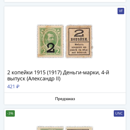
Римская
империя
VF
Другие
Приднестровье
Украина
Монеты
мира
Австралия
и
Океания
2 копейки 1915 (1917) Деньги-марки, 4-й
Азия
выпуск (Александр II)
Америка
421 ₽
Африка
Европа
Предзаказ
Другие
страны
-3%
UNC
Смешанные
лоты