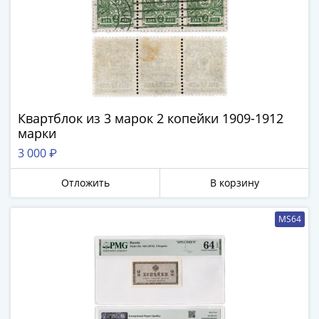
Города-
столицы
Европы
Наборы
и
коллекции
Монеты
Квартблок из 3 марок 2 копейки 1909-1912
СССР
марки
и
3 000 ₽
РСФСР
РСФСР
Отложить
В корзину
и
СССР
MS64
(1921-
1958)
СССР
и
ГКЧП
(1961