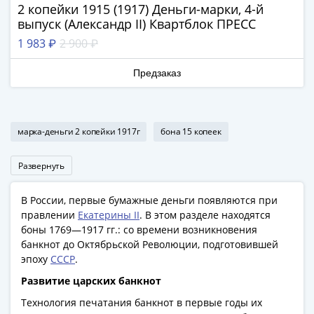
2 копейки 1915 (1917) Деньги-марки, 4-й
Азия
выпуск (Александр II) Квартблок ПРЕСС
Америка
1 983 ₽
2 900 ₽
Африка
Европа
Предзаказ
СНГ
и
страны
Балтии
марка-деньги 2 копейки 1917г
бона 15 копеек
Смешанные
лоты
Развернуть
Другие
страны
В России, первые бумажные деньги появляются при
Банкноты
правлении
Екатерины II
. В этом разделе находятся
СССР
боны 1769—1917 гг.: со времени возникновения
банкнот до Октябрьской Революции, подготовившей
1917
эпоху
СССР
.
-
1923
Развитие царских банкнот
1917
Технология печатания банкнот в первые годы их