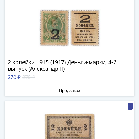
IV
Шуйский
(1606-­
1610)
Борис
Годунов
(1598-­
1605)
2 копейки 1915 (1917) Деньги-марки, 4-й
Фёдор
выпуск (Александр II)
I
Иванович
270 ₽
275 ₽
(1584-­
Предзаказ
1598)
Иван
IV
F
Грозный
(1533-
1584)
Василий