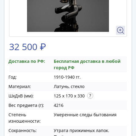
памятные
Биметаллические
(10р)
ГВС
и
аналогичные
32 500 ₽
(10р)
200
лет
Доставка по РФ:
Бесплатная доставка в любой
Победы
город РФ
1812
Год:
1910-1940 гг.
50
Материал:
Латунь, стекло
лет
ШхДхВ (мм):
125 x 170 x 330
Победы
в
Вес предмета (г):
4216
ВОВ
Степень
Умеренные следы бытования
70
изношенности:
лет
Сохранность:
Утрата прижимных лапок.
Победы