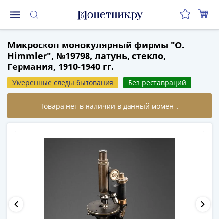
Монеты
Микроскоп монокулярный фирмы "O.
Монеты
Himmler", №19798, латунь, стекло,
Российской
Германия, 1910-1940 гг.
Федерации
Регулярные
Умеренные следы бытования
Без реставраций
выпуски
до
реформы
(1992-
1993)
после
реформы
(1997-
нв)
Юбилейные
и