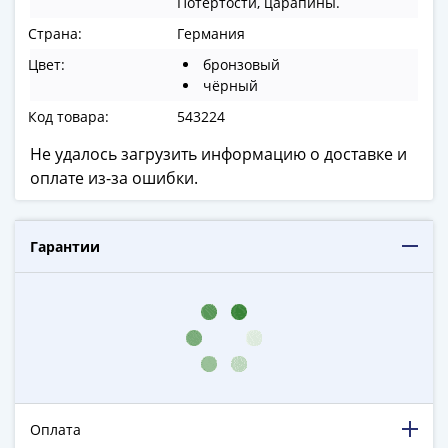
Потёртости, царапины.
в
Страна:
Германия
ВОВ
75
Цвет:
бронзовый
чёрный
лет
Победы
Код товара:
543224
в
Не удалось загрузить информацию о доставке и
ВОВ
оплате из-за ошибки.
Человек
труда
Города-
Гарантии
герои
Оружие
Великой
Победы
Олимпиада
в
Сочи
2014
Оплата