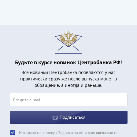
(1727-
1729)
Екатерина
I
(1725-
1727)
Петр
I
Будьте в курсе новинок Центробанка РФ!
(1700-
1725)
Все новинки Центробанка появляются у нас
Наборы
практически сразу же после выпуска монет в
и
обращение, а иногда и раньше.
коллекции
Монеты
Древней
Руси
Подписаться
Иван
V
Нажимая на кнопку «Подписаться», я даю
согласие
на