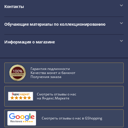
IV
Контакты
Шуйский
(1606-­
1610)
Обучающие материалы по коллекционированию
Борис
Годунов
Информация о магазине
(1598-­
1605)
Фёдор
I
Гарантия подлинности
Иванович
Качества монет и банкнот
Получения заказа
(1584-­
1598)
Иван
Смотреть отзывы о нас
IV
на Яндекс.Маркете
Грозный
(1533-
1584)
Смотреть отзывы о нас в GShopping
Василий