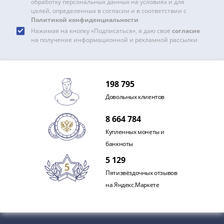
и
обработку персональных данных на условиях и для
Петр
целей, определенных в согласии и в соответствии с
Политикой конфиденциальности
I
Нажимая на кнопку «Подписаться», я даю своё
согласие
(1682-
на получение информационной и рекламной рассылки
1717)
Федор
III
Алексеевич
198 795
(1676-
Довольных клиентов
1682)
8 664 784
Алексей
Михайлович
Купленных монеты и
(1645-
банкноты
1676)
5 129
Михаил
Пятизвёздочных отзывов
Федорович
на Яндекс.Маркете
(1613-
1645)
Василий