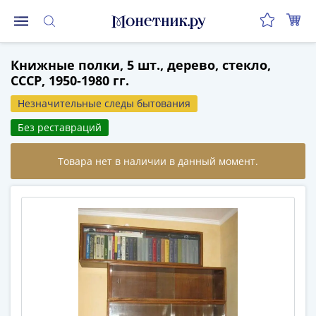
Монеты
Книжные полки, 5 шт., дерево, стекло,
Монеты
СССР, 1950-1980 гг.
Российской
Федерации
Незначительные следы бытования
Регулярные
Без реставраций
выпуски
до
реформы
(1992-
1993)
после
реформы
(1997-
нв)
Юбилейные
и