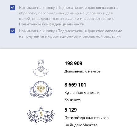
и
Петр
Нажимая на кнопку «Подписаться», я даю
согласие
на
обработку персональных данных на условиях и для
I
целей, определенных в согласии и в соответствии с
(1682-
Политикой конфиденциальности
1717)
Нажимая на кнопку «Подписаться», я даю своё
согласие
Федор
на получение информационной и рекламной рассылки
III
Алексеевич
(1676-
198 909
1682)
Довольных клиентов
Алексей
Михайлович
8 669 101
(1645-
Купленная монета и
1676)
банкнота
Михаил
5 129
Федорович
(1613-
Пятизвёздочных отзывов
1645)
на Яндекс.Маркете
Василий