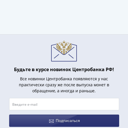
(1727-
1729)
Екатерина
I
(1725-
1727)
Петр
I
(1700-
1725)
Будьте в курсе новинок Центробанка РФ!
Наборы
Все новинки Центробанка появляются у нас
и
практически сразу же после выпуска монет в
коллекции
обращение, а иногда и раньше.
Монеты
Древней
Руси
Иван
V
Подписаться