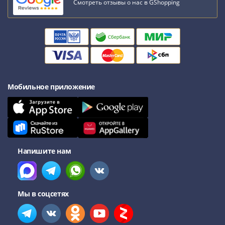
Смотреть отзывы о нас в GShopping
III
(1505-­
1533)
Иван
III
(1462-­
1505)
Мобильное приложение
Василий
II
Темный
(1425-­
1462)
Напишите нам
Псков
(1425-­
1510)
Новгород
Мы в соцсетях
(1420-­
1478)