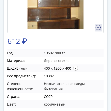
памятные
Биметаллические
(10р)
ГВС
и
аналогичные
(10р)
612 ₽
200
лет
Год:
1950-1980 гг.
Победы
Материал:
Дерево, стекло
1812
50
ШхДхВ (мм):
400 x 1200 x 400
лет
Вес предмета (г):
10382
Победы
Степень
Незначительные следы
в
изношенности:
бытования
ВОВ
Страна:
СССР
70
лет
Цвет:
коричневый
Победы