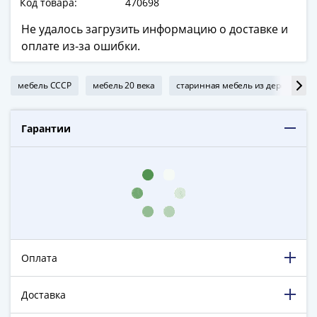
Код товара:
470698
в
ВОВ
Не удалось загрузить информацию о доставке и
75
оплате из-за ошибки.
лет
Победы
мебель СССР
мебель 20 века
старинная мебель из дерева
в
ВОВ
Гарантии
Человек
труда
Города-
герои
Оружие
Великой
Победы
Олимпиада
Оплата
в
Сочи
Доставка
2014