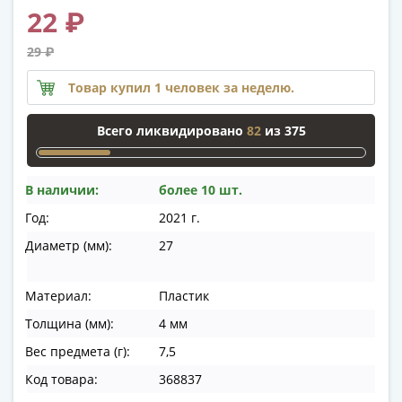
памятные
22 ₽
Биметаллические
(10р)
29 ₽
ГВС
Товар купил 1 человек за неделю.
и
аналогичные
Всего ликвидировано
82
из 375
(10р)
200
лет
В наличии:
более 10 шт.
Победы
Год:
2021 г.
1812
50
Диаметр (мм):
27
лет
Победы
Материал:
Пластик
в
Толщина (мм):
4 мм
ВОВ
70
Вес предмета (г):
7,5
лет
Код товара:
368837
Победы