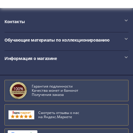
IV
Шуйский
(1606-­
Контакты
1610)
Борис
Годунов
Обучающие материалы по коллекционированию
(1598-­
1605)
Информация о магазине
Фёдор
I
Иванович
(1584-­
Гарантия подлинности
1598)
Качества монет и банкнот
Иван
Получения заказа
IV
Грозный
Смотреть отзывы о нас
(1533-
на Яндекс.Маркете
1584)
Василий