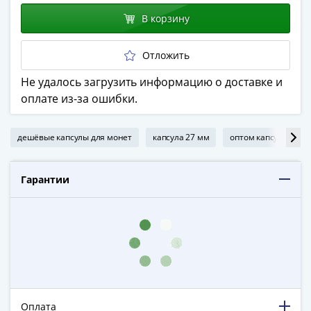
в
В корзину
ВОВ
75
Отложить
лет
Победы
Не удалось загрузить информацию о доставке и
в
оплате из-за ошибки.
ВОВ
Человек
дешёвые капсулы для монет
капсула 27 мм
оптом капсулы для 
труда
Города-
герои
Гарантии
Оружие
Великой
Победы
Олимпиада
в
Сочи
2014
Оплата