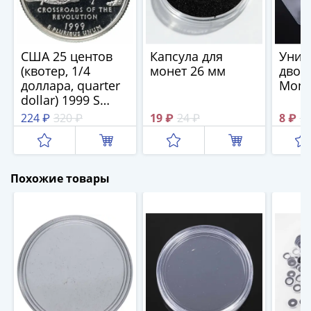
1894)
Александр
II
(1854-
США 25 центов
Капсула для
Унив
1881)
(квотер, 1/4
монет 26 мм
двой
Николай
доллара, quarter
Mone
dollar) 1999 S
I
Нью-Джерси
(1826-
224 ₽
320 ₽
19 ₽
24 ₽
8 ₽
2
(New Jersey)
1855)
Александр
I
Похожие товары
(1801-
1825)
Павел
I
(1796-
1801)
Екатерина
II