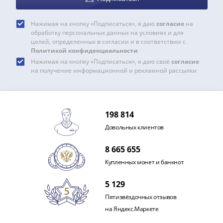
и
Петр
I
Нажимая на кнопку «Подписаться», я даю
согласие
на
обработку персональных данных на условиях и для
(1682-
целей, определенных в согласии и в соответствии с
1717)
Политикой конфиденциальности
Федор
Нажимая на кнопку «Подписаться», я даю своё
согласие
на получение информационной и рекламной рассылки
III
Алексеевич
(1676-
1682)
198 814
Алексей
Довольных клиентов
Михайлович
(1645-
8 665 655
1676)
Купленных монет и банкнот
Михаил
Федорович
5 129
(1613-
Пятизвёздочных отзывов
1645)
на Яндекс.Маркете
Василий