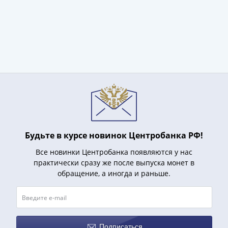
(1727-
1729)
Екатерина
I
(1725-
1727)
Петр
I
(1700-
1725)
Наборы
Будьте в курсе новинок Центробанка РФ!
и
Все новинки Центробанка появляются у нас
коллекции
практически сразу же после выпуска монет в
Монеты
обращение, а иногда и раньше.
Древней
Руси
Иван
V
Подписаться