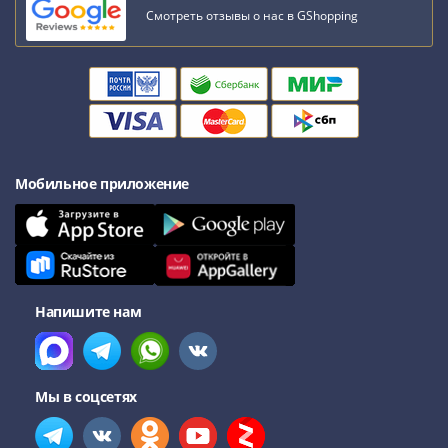
III
Смотреть отзывы о нас в GShopping
(1505-­
1533)
Иван
III
(1462-­
1505)
Василий
Мобильное приложение
II
Темный
(1425-­
1462)
Псков
Напишите нам
(1425-­
1510)
Новгород
Мы в соцсетях
(1420-­
1478)