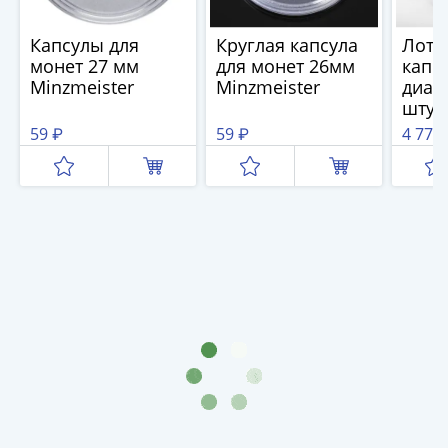
(1762-
1796)
Капсулы для
Круглая капсула
Лот б
Петр
монет 27 мм
для монет 26мм
капс
III
Minzmeister
Minzmeister
диам
(1762-
штук
1762)
59 ₽
59 ₽
4 770
Елизавета
(1741-
1762)
Иоанн
Антонович
(1740-
1741)
Анна
Иоанновна
(1730-
1740)
Петр
II