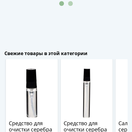
-
1991)
Юбилейные
и
памятные
Наборы
и
Свежие товары в этой категории
коллекции
Монеты
Российской
империи
Николай
II
(1894-
1917)
Александр
III
Средство для
Средство для
Салф
(1881-
очистки серебра
очистки серебра
сере