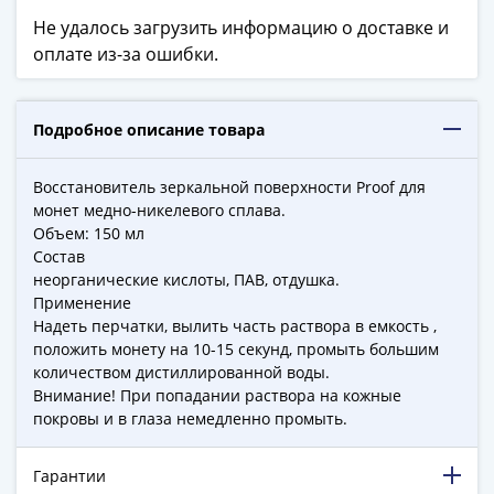
в
Не удалось загрузить информацию о доставке и
ВОВ
оплате из-за ошибки.
75
лет
Победы
Подробное описание товара
в
ВОВ
Восстановитель зеркальной поверхности Proof для
Человек
монет медно-никелевого сплава.
труда
Объем: 150 мл
Города-
Состав
неорганические кислоты, ПАВ, отдушка.
герои
Применение
Оружие
Надеть перчатки, вылить часть раствора в емкость ,
Великой
положить монету на 10-15 секунд, промыть большим
Победы
количеством дистиллированной воды.
Олимпиада
Внимание! При попадании раствора на кожные
в
покровы и в глаза немедленно промыть.
Сочи
2014
Гарантии