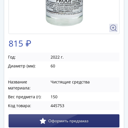
памятные
Биметаллические
(10р)
ГВС
и
аналогичные
815 ₽
(10р)
200
лет
Год:
2022 г.
Победы
Диаметр (мм):
60
1812
50
Название
Чистящие средства
лет
материала:
Победы
Вес предмета (г):
150
в
ВОВ
Код товара:
445753
70
лет
Победы