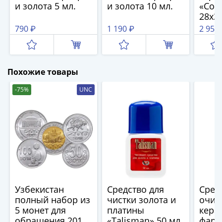
1894)
и золота 5 мл.
и золота 10 мл.
«Con
Александр
28x35
II
790 ₽
1 190 ₽
2 950
(1854-
1881)
Николай
I
Похожие товары
(1826-
-75%
UNC
1855)
Александр
I
(1801-
1825)
Павел
I
(1796-
Узбекистан
Средство для
Сред
1801)
полный набор из
чистки золота и
очис
Екатерина
5 монет для
платины
кера
II
обращения 2018-
«Talisman» 50 мл
фарф