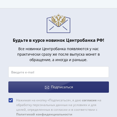
(1727-
1729)
Екатерина
I
(1725-
1727)
Будьте в курсе новинок Центробанка РФ!
Петр
I
Все новинки Центробанка появляются у нас
(1700-
практически сразу же после выпуска монет в
обращение, а иногда и раньше.
1725)
Наборы
и
коллекции
Монеты
Подписаться
Древней
Руси
Нажимая на кнопку «Подписаться», я даю
согласие
на
Иван
обработку персональных данных на условиях и для
целей, определенных в согласии и в соответствии с
V
Политикой конфиденциальности