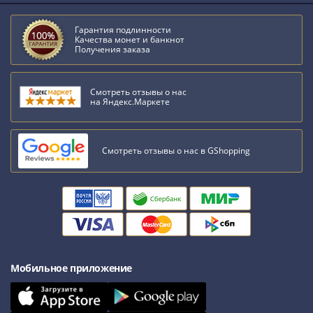
Антика
и
Гарантия подлинности
средневековье
Качества монет и банкнот
Древняя
Получения заказа
Греция
Древний
Смотреть отзывы о нас
Рим
на Яндекс.Маркете
Византия
Золотая
Орда
Смотреть отзывы о нас в GShopping
Крымское
ханство
Речь
Посполитая
Священная
Римская
империя
Мобильное приложение
Другие
Банкноты