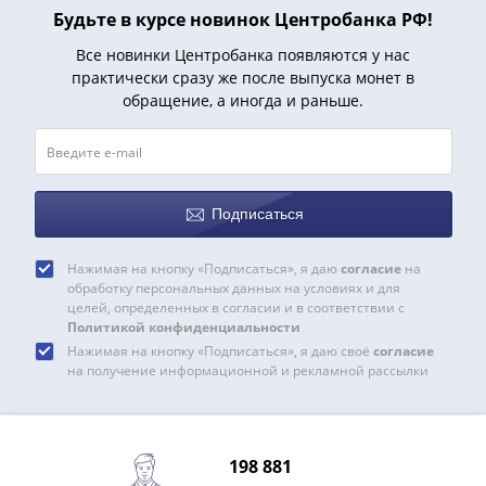
Наборы
Будьте в курсе новинок Центробанка РФ!
Другие
Все новинки Центробанка появляются у нас
ЕВРО
практически сразу же после выпуска монет в
Германия
обращение, а иногда и раньше.
Евросоюз
ФРГ
ГДР
Третий
рейх
Подписаться
Веймарская
республика
Нажимая на кнопку «Подписаться», я даю
согласие
на
обработку персональных данных на условиях и для
Нотгельды
целей, определенных в согласии и в соответствии с
Германская
Политикой конфиденциальности
империя
Нажимая на кнопку «Подписаться», я даю своё
согласие
Бавария
на получение информационной и рекламной рассылки
Данциг
Пруссия
Саар
198 881
Священная