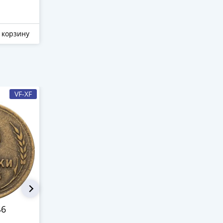
1 150 ₽
390 ₽
 корзину
Отложить
В корзину
Отложить
VF-XF
VF
46
1 копейка 1928
1 копейка 