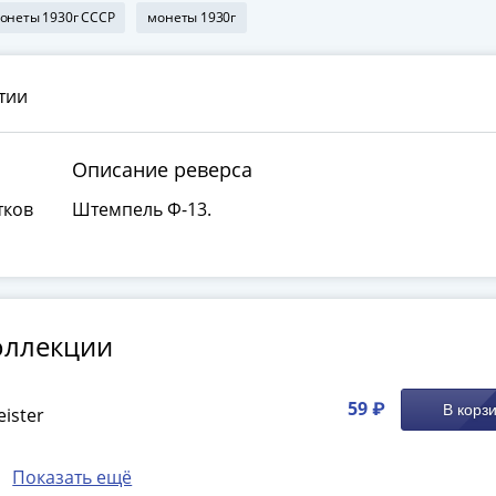
онеты 1930г СССР
монеты 1930г
тии
Описание реверса
тков
Штемпель Ф-13.
оллекции
59 ₽
В корз
ister
Показать ещё