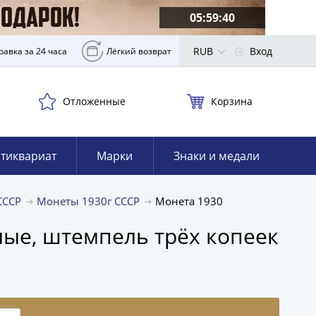
05:59:39
RUB
Вход
равка за 24 часа
Лёгкий возврат
Отложенные
Корзина
тиквариат
Марки
Знаки и медали
 СССР
Монеты 1930г СССР
Монета 1930
глые, штемпель трёх копеек