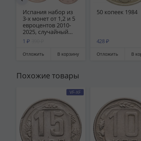
Испания набор из
50 копеек 1984
3-х монет от 1,2 и 5
евроцентов 2010-
2025, случайный
год
1 ₽
390 ₽
428 ₽
Отложить
В корзину
Отложить
В ко
Похожие товары
VF-XF