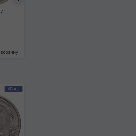
87
1 копейка 1977
20 копеек 
271 ₽
412 ₽
 корзину
Отложить
В корзину
Отложить
XF-AU
VF-XF