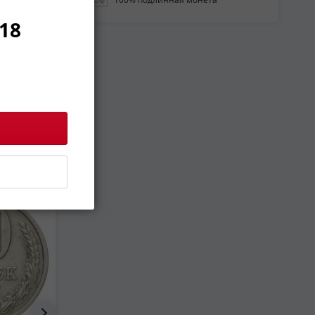
18
VF-XF
XF