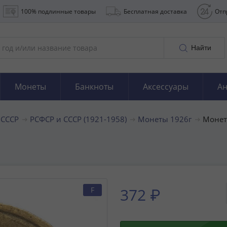
100% подлинные товары
Бесплатная доставка
Отп
Найти
Монеты
Банкноты
Аксессуары
Ан
 СССР
РСФСР и СССР (1921-1958)
Монеты 1926г
Монет
372 ₽
F