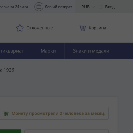
RUB
Вход
равка за 24 часа
Лёгкий возврат
Отложенные
Корзина
тиквариат
Марки
Знаки и медали
а 1926
Монету просмотрели 2 человека за месяц.