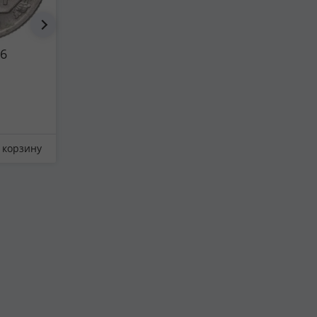
56
3 копейки 1955
5 копеек 1
372 ₽
372 ₽
 корзину
Отложить
В корзину
Отложить