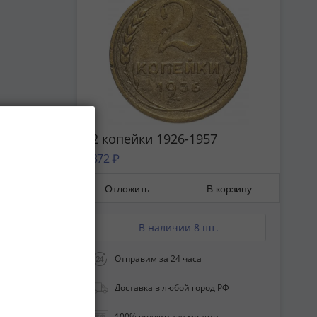
2 копейки 1926-1957
372 ₽
Отложить
В корзину
В наличии 8 шт.
Отправим за 24 часа
Доставка в любой город РФ
100% подлинная монета