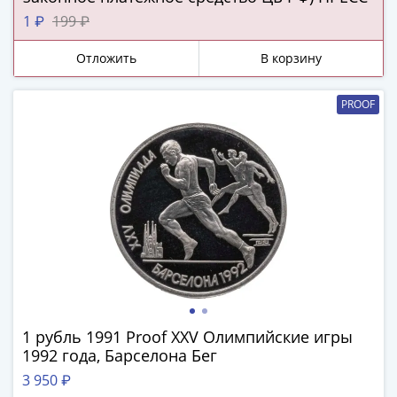
ЧМ
по
1 ₽
199 ₽
футболу
Отложить
В корзину
2018
Крымские
события
PROOF
Архитектура
Красная
книга
Личности
Мультипликация
События
Серебряные
и
золотые
Города
1 рубль 1991 Proof XXV Олимпийские игры
трудовой
1992 года, Барселона Бег
доблести
3 950 ₽
Освобожденные