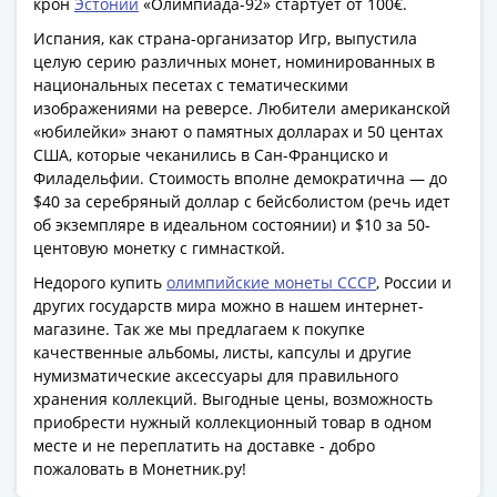
крон
Эстонии
«Олимпиада-92» стартует от 100€.
Испания, как страна-организатор Игр, выпустила
целую серию различных монет, номинированных в
национальных песетах с тематическими
изображениями на реверсе. Любители американской
«юбилейки» знают о памятных долларах и 50 центах
США, которые чеканились в Сан-Франциско и
Филадельфии. Стоимость вполне демократична — до
$40 за серебряный доллар с бейсболистом (речь идет
об экземпляре в идеальном состоянии) и $10 за 50-
центовую монетку с гимнасткой.
Недорого купить
олимпийские монеты СССР
, России и
других государств мира можно в нашем интернет-
магазине. Так же мы предлагаем к покупке
качественные альбомы, листы, капсулы и другие
нумизматические аксессуары для правильного
хранения коллекций. Выгодные цены, возможность
приобрести нужный коллекционный товар в одном
месте и не переплатить на доставке - добро
пожаловать в Монетник.ру!