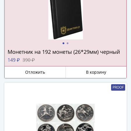
Нижегородско-
Суздальское
княжество
(1383-
1431)
США
Регулярные
выпуски
Монетник на 192 монеты (26*29мм) черный
Доллары
149 ₽
390 ₽
Сакагавеи
(индианка)
Отложить
В корзину
Доллары
инновации
PROOF
Президентские
доллары
Квотеры
(парки)
Квотеры
(штаты)