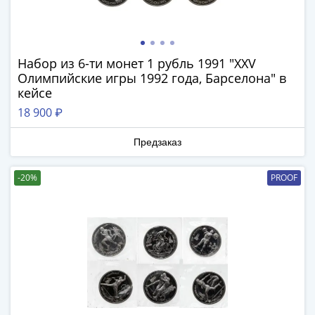
Римская
империя
Другие
Приднестровье
Набор из 6-ти монет 1 рубль 1991 "XXV
Олимпийские игры 1992 года, Барселона" в
Украина
кейсе
Монеты
мира
18 900 ₽
Австралия
Предзаказ
и
Океания
-20%
PROOF
Азия
Америка
Африка
Европа
Другие
страны
Смешанные
лоты