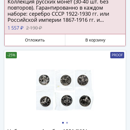
1918
Коллекция русских монет (30-40 шт. без
1919
повторов). Гарантированно в каждом
наборе: серебро СССР 1922-1930 гг. или
-
Российской империи 1867-1916 гг. и
1920гг
подлинная серебряная копейка Русского
1921
1 557 ₽
2 190 ₽
царства!
1922
Отложить
В корзину
1923
1924
-
-25%
PROOF
1932
1934
1937
1938
1947
(1957)
1961
(по
Засько)
1961