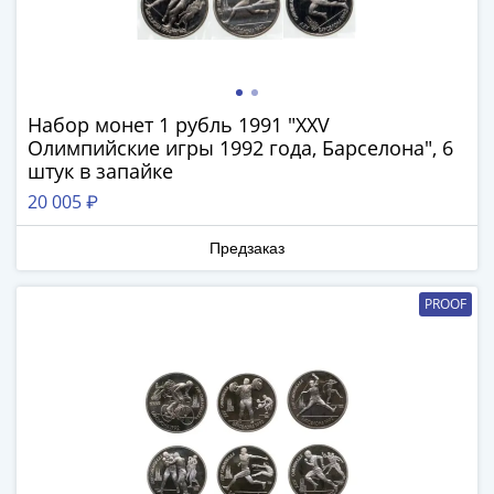
Наборы
Другие
ЕВРО
Германия
Евросоюз
Набор монет 1 рубль 1991 "XXV
ФРГ
Олимпийские игры 1992 года, Барселона", 6
ГДР
штук в запайке
Третий
20 005 ₽
рейх
Веймарская
Предзаказ
республика
Нотгельды
PROOF
Германская
империя
Бавария
Данциг
Пруссия
Саар
Священная