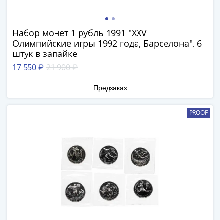
Антика
и
средневековье
Набор монет 1 рубль 1991 "XXV
Древняя
Олимпийские игры 1992 года, Барселона", 6
Греция
штук в запайке
Древний
17 550 ₽
21 900 ₽
Рим
Византия
Предзаказ
Золотая
Орда
PROOF
Крымское
ханство
Речь
Посполитая
Священная
Римская
империя
Другие
Банкноты