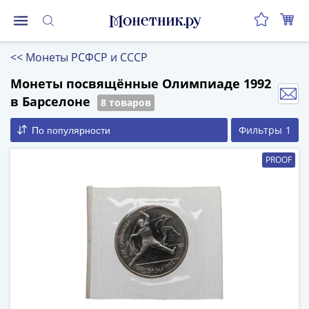
Монеты
<<
Монеты РСФСР и СССР
Монеты
Российской
Монеты посвящённые Олимпиаде 1992
Федерации
в Барселоне
8 товаров
Регулярные
Фильтры
1
По популярности
выпуски
до
PROOF
реформы
(1992-
1993)
после
реформы
(1997-
нв)
Юбилейные
и