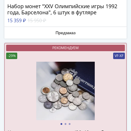
Азия
Набор монет "XXV Олимпийские игры 1992
Америка
года, Барселона", 6 штук в футляре
Африка
15 359 ₽
15 950 ₽
Европа
СНГ
Предзаказ
и
страны
РЕКОМЕНДУЕМ
Балтии
-29%
VF-XF
Смешанные
лоты
Другие
страны
Банкноты
СССР
1917
-
1923
1917