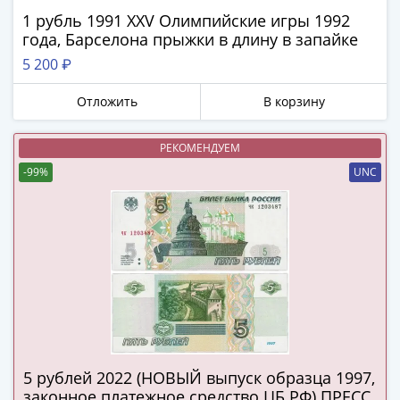
в
Мне не нужны подарки
1 рубль 1991 XXV Олимпийские игры 1992
ВОВ
года, Барселона прыжки в длину в запайке
75
5 200 ₽
лет
Победы
Отложить
В корзину
в
ВОВ
РЕКОМЕНДУЕМ
Человек
-99%
UNC
труда
Города-
герои
Оружие
Великой
Победы
Олимпиада
в
Сочи
5 рублей 2022 (НОВЫЙ выпуск образца 1997,
2014
законное платежное средство ЦБ РФ) ПРЕСС