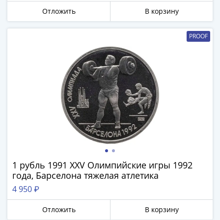
Города-
Отложить
В корзину
столицы
Европы
PROOF
Наборы
и
коллекции
Монеты
СССР
и
РСФСР
РСФСР
и
СССР
(1921-
1 рубль 1991 XXV Олимпийские игры 1992
1958)
года, Барселона тяжелая атлетика
СССР
4 950 ₽
и
ГКЧП
Отложить
В корзину
(1961