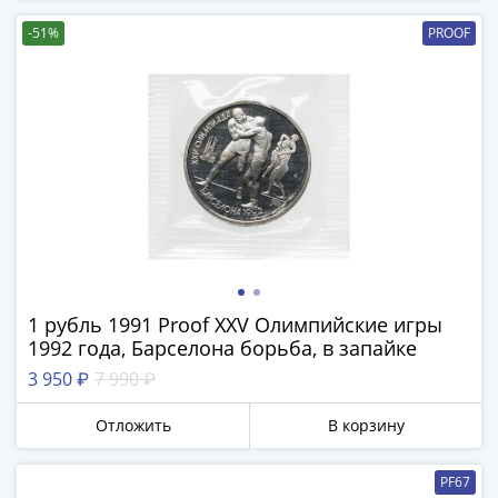
-
-51%
PROOF
1991)
Юбилейные
и
памятные
Наборы
и
коллекции
Монеты
Российской
империи
Николай
1 рубль 1991 Proof XXV Олимпийские игры
II
1992 года, Барселона борьба, в запайке
(1894-
3 950 ₽
7 990 ₽
1917)
Александр
Отложить
В корзину
III
(1881-
PF67