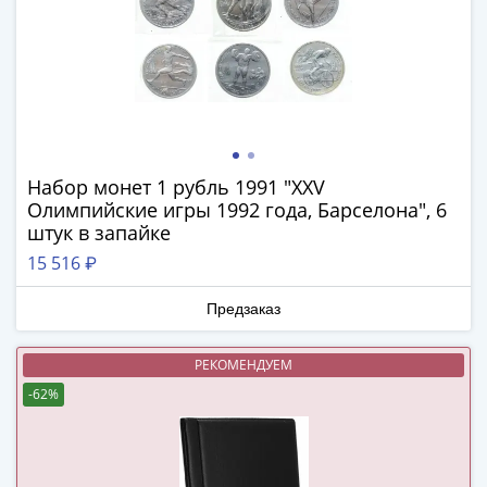
III
(1505-­
1533)
Иван
III
(1462-­
1505)
Набор монет 1 рубль 1991 "XXV
Василий
Олимпийские игры 1992 года, Барселона", 6
II
штук в запайке
Темный
15 516 ₽
(1425-­
1462)
Предзаказ
Псков
(1425-­
РЕКОМЕНДУЕМ
1510)
-62%
Новгород
(1420-­
1478)