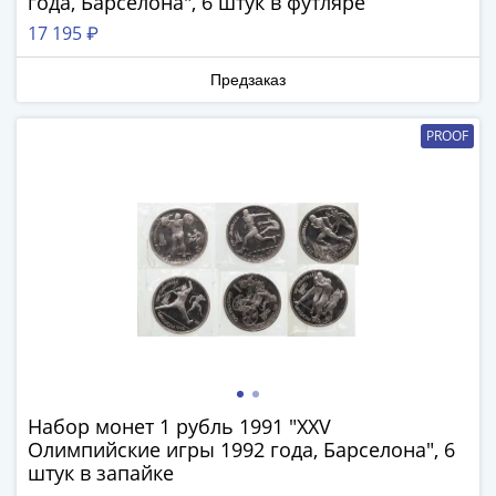
года, Барселона", 6 штук в футляре
акции
17 195 ₽
Чеки
и
Предзаказ
купоны
ВНЕШПОСЫЛТОРГ
PROOF
Дорожные
Круизные
Отрезные
Отрезные
(серия
Д)
Другие
Наборы
и
коллекции
Набор монет 1 рубль 1991 "XXV
Олимпийские игры 1992 года, Барселона", 6
штук в запайке