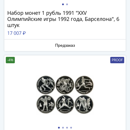
Банкноты
РФ
Набор монет 1 рубль 1991 "XXV
1992
Олимпийские игры 1992 года, Барселона", 6
1993
штук
1994
17 007 ₽
1995
1997
Предзаказ
2001
2004
-4%
PROOF
2010
2017
2022-
2025
Памятные
Банкноты
мира
Австралия
и
Океания