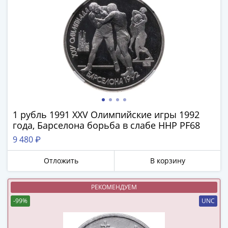
(1762-
1796)
Петр
III
(1762-
1762)
Елизавета
(1741-
1762)
Иоанн
1 рубль 1991 XXV Олимпийские игры 1992
года, Барселона борьба в слабе ННР PF68
Антонович
(1740-
9 480 ₽
1741)
Отложить
В корзину
Анна
Иоанновна
(1730-
РЕКОМЕНДУЕМ
1740)
-99%
UNC
Петр
II