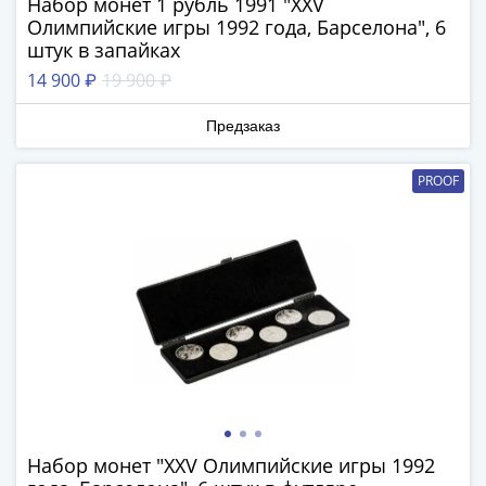
Набор монет 1 рубль 1991 "XXV
1991
Олимпийские игры 1992 года, Барселона", 6
Гражданская
штук в запайках
война
14 900 ₽
19 900 ₽
Банкноты
царской
Предзаказ
России
Частные
PROOF
выпуски
Банкноты
с
красивыми
номерами
Лотерейные
билеты
Евросувенир
"0
евро"
Облигации
Набор монет "XXV Олимпийские игры 1992
и