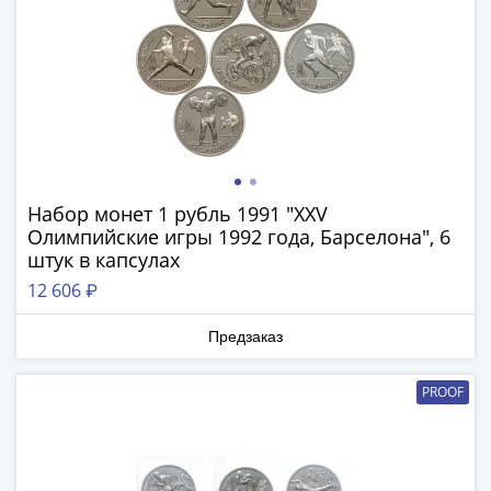
IV
Шуйский
(1606-­
1610)
Борис
Годунов
(1598-­
1605)
Набор монет 1 рубль 1991 "XXV
Фёдор
Олимпийские игры 1992 года, Барселона", 6
I
штук в капсулах
Иванович
12 606 ₽
(1584-­
1598)
Предзаказ
Иван
IV
PROOF
Грозный
(1533-
1584)
Василий