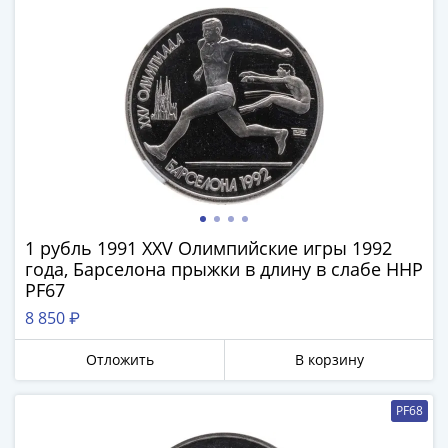
1894)
Александр
II
(1854-
1881)
Николай
I
(1826-
1855)
Александр
I
1 рубль 1991 XXV Олимпийские игры 1992
(1801-
года, Барселона прыжки в длину в слабе ННР
1825)
PF67
Павел
8 850 ₽
I
(1796-
Отложить
В корзину
1801)
Екатерина
PF68
II